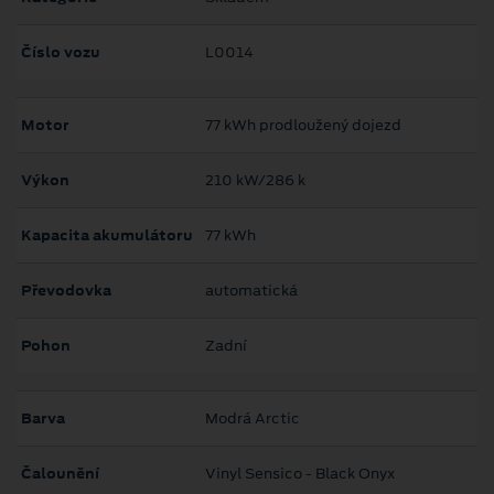
Číslo vozu
L0014
Motor
77 kWh prodloužený dojezd
Výkon
210 kW/286 k
Kapacita akumulátoru
77 kWh
Převodovka
automatická
Pohon
Zadní
Barva
Modrá Arctic
Čalounění
Vinyl Sensico - Black Onyx