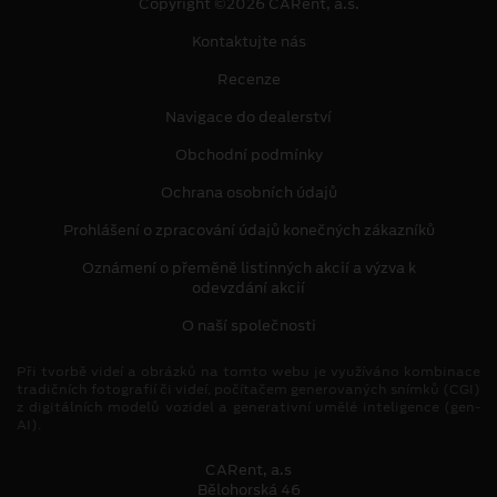
Copyright ©2026 CARent, a.s.
Kontaktujte nás
Recenze
Navigace do dealerství
Obchodní podmínky
Ochrana osobních údajů
Prohlášení o zpracování údajů konečných zákazníků
Oznámení o přeměně listinných akcií a výzva k
odevzdání akcií
O naší společnosti
Při tvorbě videí a obrázků na tomto webu je využíváno kombinace
tradičních fotografií či videí, počítačem generovaných snímků (CGI)
z digitálních modelů vozidel a generativní umělé inteligence (gen-
AI).
CARent, a.s
Bělohorská 46