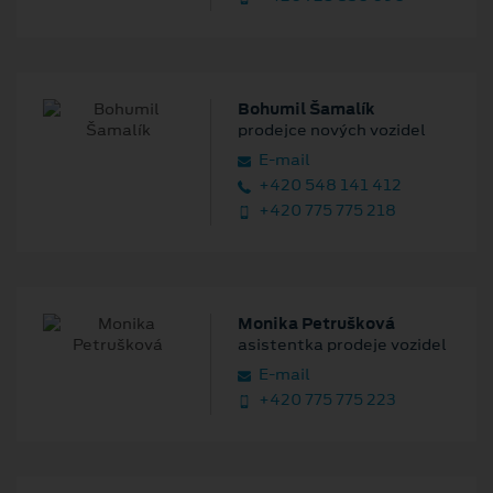
Bohumil Šamalík
prodejce nových vozidel
E‑mail
+420 548 141 412
+420 775 775 218
Monika Petrušková
asistentka prodeje vozidel
E‑mail
+420 775 775 223