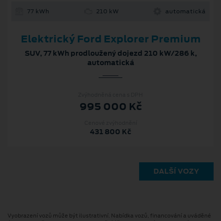
77 kWh
210 kW
automatická
Elektrický Ford Explorer Premium
SUV, 77 kWh prodloužený dojezd 210 kW/286 k,
automatická
Zvýhodněná cena s DPH
995 000 Kč
Cenové zvýhodnění
431 800 Kč
DALŠÍ VOZY
Vyobrazení vozů může být ilustrativní. Nabídka vozů, financování a uváděné