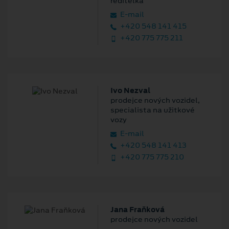
ředitelka
E‑mail
+420 548 141 415
+420 775 775 211
Ivo Nezval
prodejce nových vozidel,
specialista na užitkové
vozy
E‑mail
+420 548 141 413
+420 775 775 210
Jana Fraňková
prodejce nových vozidel