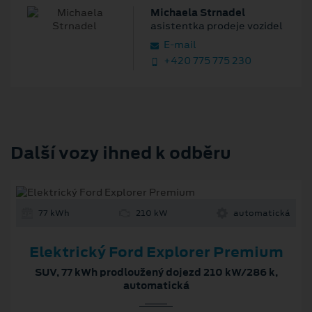
Michaela Strnadel
asistentka prodeje vozidel
E‑mail
+420 775 775 230
Další vozy ihned k odběru
77 kWh
210 kW
automatická
Elektrický Ford Explorer Premium
SUV, 77 kWh prodloužený dojezd 210 kW/286 k,
automatická