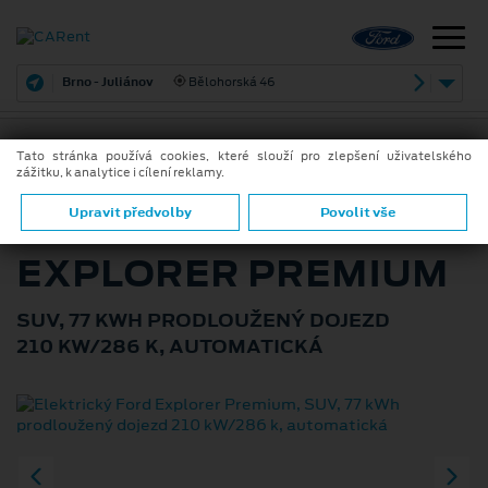
Brno - Juliánov
Bělohorská 46
Tato stránka používá cookies, které slouží pro zlepšení uživatelského
zážitku, k analytice i cílení reklamy.
ZPĚT
ELEKTRICKÝ FORD
Upravit předvolby
Povolit vše
EXPLORER PREMIUM
SUV, 77 KWH PRODLOUŽENÝ DOJEZD
210 KW/286 K, AUTOMATICKÁ