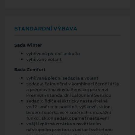
STANDARDNÍ VÝBAVA
Sada Winter
vyhřívaná přední sedadla
vyhřívaný volant
Sada Comfort
vyhřívaná přední sedadla a volant
sedadla čalouněná v kombinaci černé látky
a prémiového vinylu Sensico; pro verzi
Premium standardní čalounění Sensico
sedadlo řidiče elektricky nastavitelné
ve 12 směrech: podélně, výškově, sklon,
bederní opěrka ve 4 směrech s masážní
funkcí, sklon sedáku; paměť nastavení
vnější zpětná zrcátka s osvětlením
nástupního prostoru s uvítací světelnou