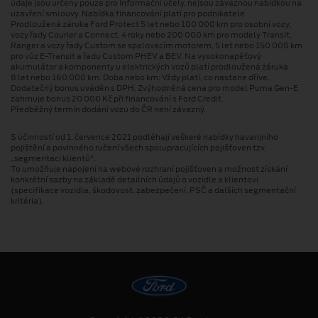
údaje jsou určeny pouze pro informační účely, nejsou závaznou nabídkou na
uzavření smlouvy. Nabídka financování platí pro podnikatele.
Prodloužená záruka Ford Protect 5 let nebo 100 000 km pro osobní vozy,
vozy řady Courier a Connect, 4 roky nebo 200 000 km pro modely Transit,
Ranger a vozy řady Custom se spalovacím motorem, 5 let nebo 150 000 km
pro vůz E-Transit a řadu Custom PHEV a BEV. Na vysokonapěťový
akumulátor a komponenty u elektrických vozů platí prodloužená záruka
8 let nebo 160 000 km. Doba nebo km: Vždy platí, co nastane dříve.
Dodatečný bonus uváděn s DPH. Zvýhodněná cena pro model Puma Gen⁠-⁠E
zahrnuje bonus 20 000 Kč při financování s Ford Credit.
Předběžný termín dodání vozu do ČR není závazný.
S účinností od 1. července 2021 podléhají veškeré nabídky havarijního
pojištění a povinného ručení všech spolupracujících pojišťoven tzv.
„segmentaci klientů“.
To umožňuje napojení na webové rozhraní pojišťoven a možnost získání
konkrétní sazby na základě detailních údajů o vozidle a klientovi
(specifikace vozidla, škodovost, zabezpečení, PSČ a dalších segmentační
kritéria).