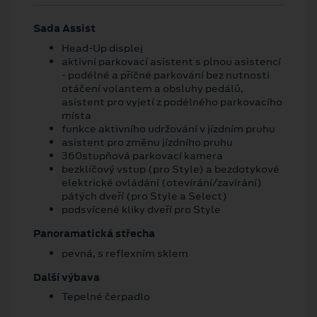
Sada Assist
Head-Up displej
aktivní parkovací asistent s plnou asistencí
- podélné a příčné parkování bez nutnosti
otáčení volantem a obsluhy pedálů,
asistent pro vyjetí z podélného parkovacího
místa
funkce aktivního udržování v jízdním pruhu
asistent pro změnu jízdního pruhu
360stupňová parkovací kamera
bezklíčový vstup (pro Style) a bezdotykové
elektrické ovládání (otevírání/zavírání)
pátých dveří (pro Style a Select)
podsvícené kliky dveří pro Style
Panoramatická střecha
pevná, s reflexním sklem
Další výbava
Tepelné čerpadlo