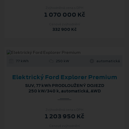
Zvýhodněná cena s DPH
1 070 000 Kč
Cenové zvýhodnění
332 900 Kč
77 kWh
250 kW
automatická
Elektrický Ford Explorer Premium
SUV, 77 kWh PRODLOUŽENÝ DOJEZD
250 kW/340 k, automatická, AWD
Zvýhodněná cena s DPH
1 203 950 Kč
Cenové zvýhodnění