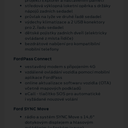
projekcí Explorer a nastavením paměti
středová výklopná loketní opěrka s držáky
nápojů zadních sedadel
průvlak na lyže ve druhé řadě sedadel
výdechy klimatizace a 2 USB konektory
pro 2. řadu sedadel
dětské pojistky zadních dveří (elektricky
ovládané z místa řidiče)
bezdrátové nabíjení pro kompatibilní
mobilní telefony
FordPass Connect
vestavěný modem s připojením 4G
vzdálené ovládání vozidla pomocí mobilní
aplikace FordPass
online aktualizace softwaru vozidla (OTA)
včetně mapových podkladů
eCall - tlačítko SOS pro automatické
i vyžádané nouzové volání
Ford SYNC Move
rádio a systém SYNC Move s 14,6"
dotykovým displejem a hlasovým
ovládáním (v českém jazyce)