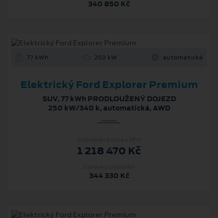
340 850 Kč
77 kWh
250 kW
automatická
Elektrický Ford Explorer Premium
SUV, 77 kWh PRODLOUŽENÝ DOJEZD
250 kW/340 k, automatická, AWD
Zvýhodněná cena s DPH
1 218 470 Kč
Cenové zvýhodnění
344 330 Kč