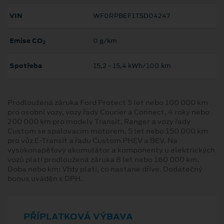
VIN
WF0RPBEF1TSD04247
Emise CO
0 g/km
2
Spotřeba
15,2 ‐ 15,4 kWh/100 km
Prodloužená záruka Ford Protect 5 let nebo 100 000 km
pro osobní vozy, vozy řady Courier a Connect, 4 roky nebo
200 000 km pro modely Transit, Ranger a vozy řady
Custom se spalovacím motorem, 5 let nebo 150 000 km
pro vůz E-Transit a řadu Custom PHEV a BEV. Na
vysokonapěťový akumulátor a komponenty u elektrických
vozů platí prodloužená záruka 8 let nebo 160 000 km.
Doba nebo km: Vždy platí, co nastane dříve. Dodatečný
bonus uváděn s DPH.
PŘÍPLATKOVÁ VÝBAVA