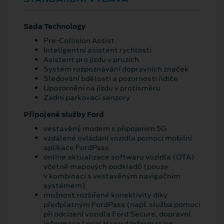
Sada Technology
Pre-Collision Assist
Inteligentní asistent rychlosti
Asistent pro jízdu v pruzích
Systém rozpoznávání dopravních značek
Sledování bdělosti a pozornosti řidiče
Upozornění na jízdu v protisměru
Zadní parkovací senzory
Připojené služby Ford
vestavěný modem s připojením 5G
vzdálené ovládání vozidla pomocí mobilní
aplikace FordPass
online aktualizace softwaru vozidla (OTA)
včetně mapových podkladů (pouze
v kombinaci s vestavěným navigačním
systémem)
možnost rozšířené konektivity díky
předplatným FordPass (např. služba pomoci
při odcizení vozidla Ford Secure, dopravní
informace Local Hazard Information