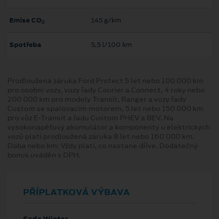
Emise CO
145 g/km
2
Spotřeba
5,5 l/100 km
Prodloužená záruka Ford Protect 5 let nebo 100 000 km
pro osobní vozy, vozy řady Courier a Connect, 4 roky nebo
200 000 km pro modely Transit, Ranger a vozy řady
Custom se spalovacím motorem, 5 let nebo 150 000 km
pro vůz E-Transit a řadu Custom PHEV a BEV. Na
vysokonapěťový akumulátor a komponenty u elektrických
vozů platí prodloužená záruka 8 let nebo 160 000 km.
Doba nebo km: Vždy platí, co nastane dříve. Dodatečný
bonus uváděn s DPH.
PŘÍPLATKOVÁ VÝBAVA