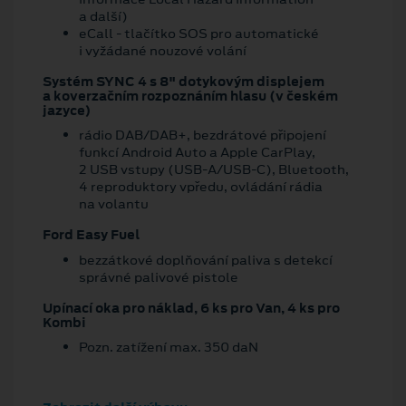
a další)
eCall - tlačítko SOS pro automatické
i vyžádané nouzové volání
Systém SYNC 4 s 8" dotykovým displejem
a koverzačním rozpoznáním hlasu (v českém
jazyce)
rádio DAB/DAB+, bezdrátové připojení
funkcí Android Auto a Apple CarPlay,
2 USB vstupy (USB-A/USB-C), Bluetooth,
4 reproduktory vpředu, ovládání rádia
na volantu
Ford Easy Fuel
bezzátkové doplňování paliva s detekcí
správné palivové pistole
Upínací oka pro náklad, 6 ks pro Van, 4 ks pro
Kombi
Pozn. zatížení max. 350 daN