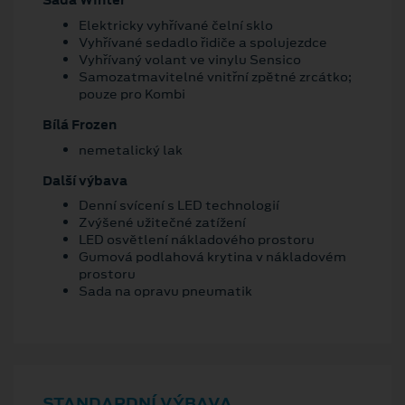
Sada Winter
Elektricky vyhřívané čelní sklo
Vyhřívané sedadlo řidiče a spolujezdce
Vyhřívaný volant ve vinylu Sensico
Samozatmavitelné vnitřní zpětné zrcátko;
pouze pro Kombi
Bílá Frozen
nemetalický lak
Další výbava
Denní svícení s LED technologií
Zvýšené užitečné zatížení
LED osvětlení nákladového prostoru
Gumová podlahová krytina v nákladovém
prostoru
Sada na opravu pneumatik
STANDARDNÍ VÝBAVA