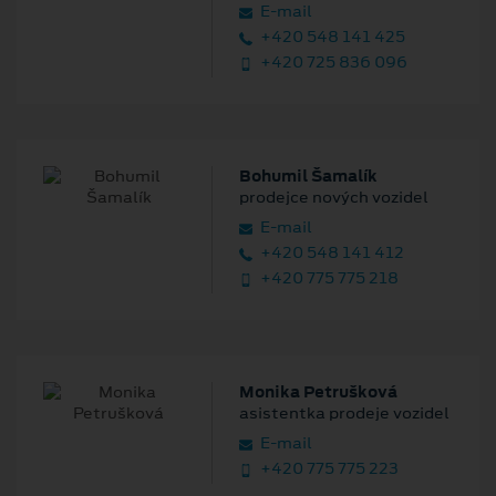
E‑mail
+420 548 141 425
+420 725 836 096
Bohumil Šamalík
prodejce nových vozidel
E‑mail
+420 548 141 412
+420 775 775 218
Monika Petrušková
asistentka prodeje vozidel
E‑mail
+420 775 775 223