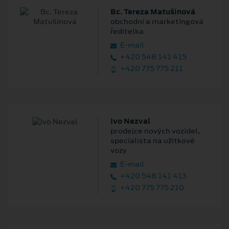
Bc. Tereza Matušinová
obchodní a marketingová
ředitelka
E‑mail
+420 548 141 415
+420 775 775 211
Ivo Nezval
prodejce nových vozidel,
specialista na užitkové
vozy
E‑mail
+420 548 141 413
+420 775 775 210