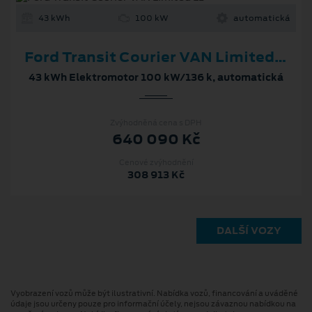
43 kWh
100 kW
automatická
Ford Transit Courier VAN Limited L1
43 kWh Elektromotor 100 kW/136 k, automatická
Zvýhodněná cena s DPH
640 090 Kč
Cenové zvýhodnění
308 913 Kč
DALŠÍ VOZY
Vyobrazení vozů může být ilustrativní. Nabídka vozů, financování a uváděné
údaje jsou určeny pouze pro informační účely, nejsou závaznou nabídkou na