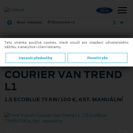
Brno - Juliánov
Bělohorská 46
Tato stránka používá cookies, které slouží pro zlepšení uživatelského
zážitku, k analytice i cílení reklamy.
ZPĚT
FORD TRANSIT
Upravit předvolby
Povolit vše
COURIER VAN TREND
L1
1.5 ECOBLUE 73 KW/100 K, 6ST. MANUÁLNÍ