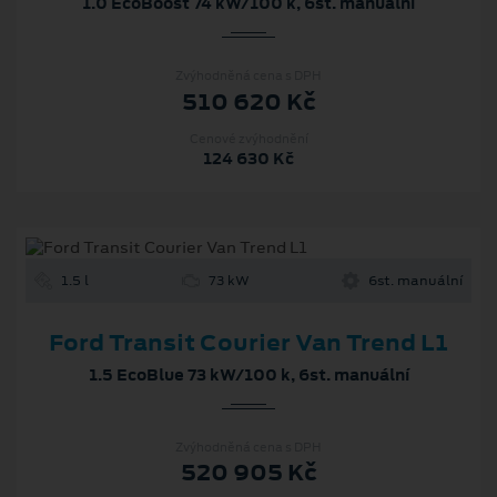
1.0 EcoBoost 74 kW/100 k, 6st. manuální
Zvýhodněná cena s DPH
510 620 Kč
Cenové zvýhodnění
124 630 Kč
1.5 l
73 kW
6st. manuální
Ford Transit Courier Van Trend L1
1.5 EcoBlue 73 kW/100 k, 6st. manuální
Zvýhodněná cena s DPH
520 905 Kč