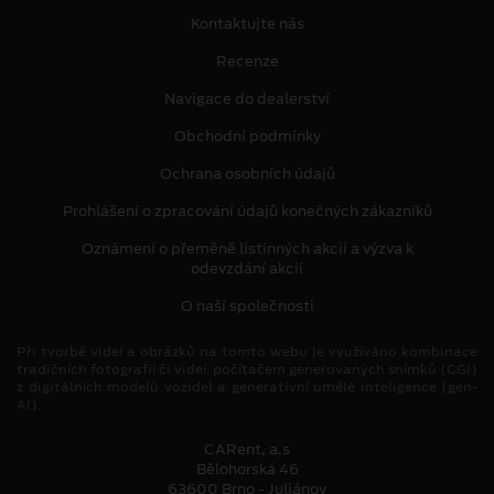
Kontaktujte nás
Recenze
Navigace do dealerství
Obchodní podmínky
Ochrana osobních údajů
Prohlášení o zpracování údajů konečných zákazníků
Oznámení o přeměně listinných akcií a výzva k
odevzdání akcií
O naší společnosti
Při tvorbě videí a obrázků na tomto webu je využíváno kombinace
tradičních fotografií či videí, počítačem generovaných snímků (CGI)
z digitálních modelů vozidel a generativní umělé inteligence (gen-
AI).
CARent, a.s
Bělohorská 46
63600 Brno - Juliánov