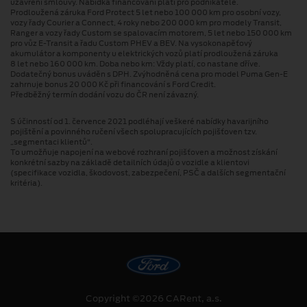
uzavření smlouvy. Nabídka financování platí pro podnikatele.
Prodloužená záruka Ford Protect 5 let nebo 100 000 km pro osobní vozy,
vozy řady Courier a Connect, 4 roky nebo 200 000 km pro modely Transit,
Ranger a vozy řady Custom se spalovacím motorem, 5 let nebo 150 000 km
pro vůz E-Transit a řadu Custom PHEV a BEV. Na vysokonapěťový
akumulátor a komponenty u elektrických vozů platí prodloužená záruka
8 let nebo 160 000 km. Doba nebo km: Vždy platí, co nastane dříve.
Dodatečný bonus uváděn s DPH. Zvýhodněná cena pro model Puma Gen⁠-⁠E
zahrnuje bonus 20 000 Kč při financování s Ford Credit.
Předběžný termín dodání vozu do ČR není závazný.
S účinností od 1. července 2021 podléhají veškeré nabídky havarijního
pojištění a povinného ručení všech spolupracujících pojišťoven tzv.
„segmentaci klientů“.
To umožňuje napojení na webové rozhraní pojišťoven a možnost získání
konkrétní sazby na základě detailních údajů o vozidle a klientovi
(specifikace vozidla, škodovost, zabezpečení, PSČ a dalších segmentační
kritéria).
Copyright ©2026 CARent, a.s.