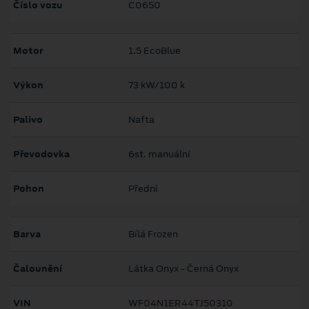
Číslo vozu
C0650
Motor
1.5 EcoBlue
Výkon
73 kW/100 k
Palivo
Nafta
Převodovka
6st. manuální
Pohon
Přední
Barva
Bílá Frozen
Čalounění
Látka Onyx - Černá Onyx
VIN
WF04N1ER44TJ50310