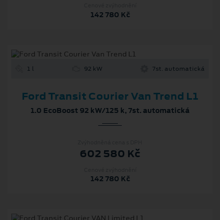
Cenové zvýhodnění
142 780 Kč
1 l
92 kW
7st. automatická
Ford Transit Courier Van Trend L1
1.0 EcoBoost 92 kW/125 k, 7st. automatická
Zvýhodněná cena s DPH
602 580 Kč
Cenové zvýhodnění
142 780 Kč