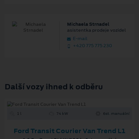
Michaela Strnadel
asistentka prodeje vozidel
E‑mail
+420 775 775 230
Další vozy ihned k odběru
1 l
74 kW
6st. manuální
Ford Transit Courier Van Trend L1