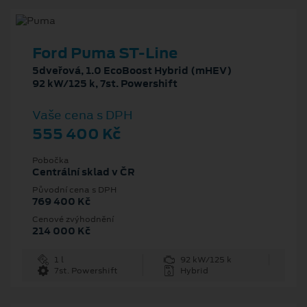
Ford Puma ST-Line
5dveřová, 1.0 EcoBoost Hybrid (mHEV)
92 kW/125 k, 7st. Powershift
Vaše cena s DPH
555 400 Kč
Pobočka
Centrální sklad v ČR
Původní cena s DPH
769 400 Kč
Cenové zvýhodnění
214 000 Kč
1 l
92 kW/125 k
7st. Powershift
Hybrid