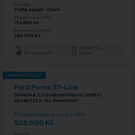
Pobočka
Praha-západ - Ořech
Původní cena s DPH
714 800 Kč
Cenové zvýhodnění
190 000 Kč
1 l
92 kW/125 k
7st. Powershift
Hybrid
PŘEDVÁDĚCÍ VŮZ
Ford Puma ST-Line
5dveřová, 1.0 EcoBoost Hybrid (mHEV)
92 kW/125 k, 7st. Powershift
Předpokládaná cena s DPH
525 000 Kč
Pobočka