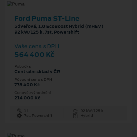
Ford Puma ST-Line
5dveřová, 1.0 EcoBoost Hybrid (mHEV)
92 kW/125 k, 7st. Powershift
Vaše cena s DPH
564 400 Kč
Pobočka
Centrální sklad v ČR
Původní cena s DPH
778 400 Kč
Cenové zvýhodnění
214 000 Kč
1 l
92 kW/125 k
7st. Powershift
Hybrid