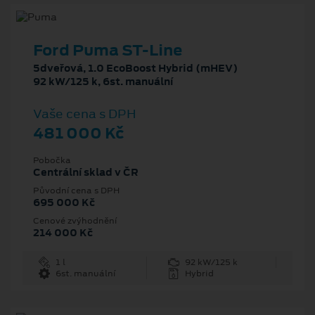
Ford Puma ST-Line
5dveřová, 1.0 EcoBoost Hybrid (mHEV)
92 kW/125 k, 6st. manuální
Vaše cena s DPH
481 000 Kč
Pobočka
Centrální sklad v ČR
Původní cena s DPH
695 000 Kč
Cenové zvýhodnění
214 000 Kč
1 l
92 kW/125 k
6st. manuální
Hybrid