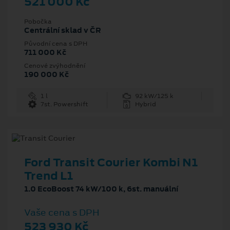
521 000 Kč
Pobočka
Centrální sklad v ČR
Původní cena s DPH
711 000 Kč
Cenové zvýhodnění
190 000 Kč
1 l
92 kW/125 k
7st. Powershift
Hybrid
Ford Transit Courier Kombi N1
Trend L1
1.0 EcoBoost 74 kW/100 k, 6st. manuální
Vaše cena s DPH
523 930 Kč