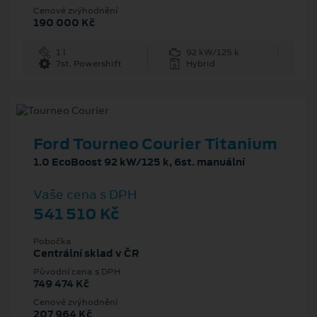
Cenové zvýhodnění
190 000 Kč
1 l
92 kW/125 k
7st. Powershift
Hybrid
Ford Tourneo Courier Titanium
1.0 EcoBoost 92 kW/125 k, 6st. manuální
Vaše cena s DPH
541 510 Kč
Pobočka
Centrální sklad v ČR
Původní cena s DPH
749 474 Kč
Cenové zvýhodnění
207 964 Kč