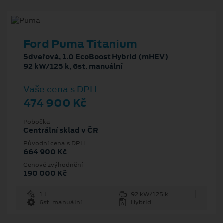
Ford Puma Titanium
5dveřová, 1.0 EcoBoost Hybrid (mHEV)
92 kW/125 k, 6st. manuální
Vaše cena s DPH
474 900 Kč
Pobočka
Centrální sklad v ČR
Původní cena s DPH
664 900 Kč
Cenové zvýhodnění
190 000 Kč
1 l
92 kW/125 k
6st. manuální
Hybrid