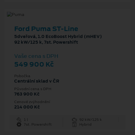
Ford Puma ST-Line
5dveřová, 1.0 EcoBoost Hybrid (mHEV)
92 kW/125 k, 7st. Powershift
Vaše cena s DPH
549 900 Kč
Pobočka
Centrální sklad v ČR
Původní cena s DPH
763 900 Kč
Cenové zvýhodnění
214 000 Kč
1 l
92 kW/125 k
7st. Powershift
Hybrid