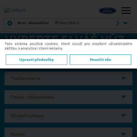
Brno - Maloměřice
Hády 968/2
VYBERTE SI VÁŠ VŮZ
Tato stránka používá cookies, které slouží pro zlepšení uživatelského
zážitku, k analytice i cílení reklamy.
Model
Upravit předvolby
Povolit vše
Typ karoserie
Palivo / převodovka
Stupeň výbavy
Pohon