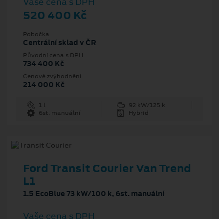
Vaše cena s DPH
520 400 Kč
Pobočka
Centrální sklad v ČR
Původní cena s DPH
734 400 Kč
Cenové zvýhodnění
214 000 Kč
1 l
92 kW/125 k
6st. manuální
Hybrid
Ford Transit Courier Van Trend
L1
1.5 EcoBlue 73 kW/100 k, 6st. manuální
Vaše cena s DPH