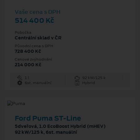
Vaše cena s DPH
514 400 Kč
Pobočka
Centrální sklad v ČR
Původní cena s DPH
728 400 Kč
Cenové zvýhodnění
214 000 Kč
1 l
92 kW/125 k
6st. manuální
Hybrid
Ford Puma ST-Line
5dveřová, 1.0 EcoBoost Hybrid (mHEV)
92 kW/125 k, 6st. manuální