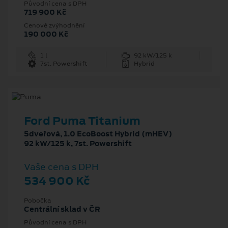
Původní cena s DPH
719 900 Kč
Cenové zvýhodnění
190 000 Kč
1 l
92 kW/125 k
7st. Powershift
Hybrid
Ford Puma Titanium
5dveřová, 1.0 EcoBoost Hybrid (mHEV)
92 kW/125 k, 7st. Powershift
Vaše cena s DPH
534 900 Kč
Pobočka
Centrální sklad v ČR
Původní cena s DPH