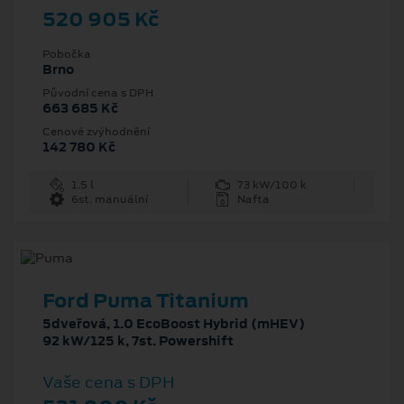
520 905 Kč
Pobočka
Brno
Původní cena s DPH
663 685 Kč
Cenové zvýhodnění
142 780 Kč
1.5 l
73 kW/100 k
6st. manuální
Nafta
Ford Puma Titanium
5dveřová, 1.0 EcoBoost Hybrid (mHEV)
92 kW/125 k, 7st. Powershift
Vaše cena s DPH