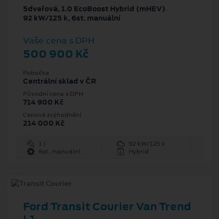
5dveřová, 1.0 EcoBoost Hybrid (mHEV)
92 kW/125 k, 6st. manuální
Vaše cena s DPH
500 900 Kč
Pobočka
Centrální sklad v ČR
Původní cena s DPH
714 900 Kč
Cenové zvýhodnění
214 000 Kč
1 l
92 kW/125 k
6st. manuální
Hybrid
Ford Transit Courier Van Trend