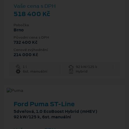
Vaše cena s DPH
518 400 Kč
Pobočka
Brno
Původní cena s DPH
732 400 Kč
Cenové zvýhodnění
214 000 Kč
1 l
92 kW/125 k
6st. manuální
Hybrid
Ford Puma ST-Line
5dveřová, 1.0 EcoBoost Hybrid (mHEV)
92 kW/125 k, 6st. manuální