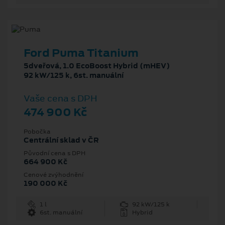
Ford Puma Titanium
5dveřová, 1.0 EcoBoost Hybrid (mHEV)
92 kW/125 k, 6st. manuální
Vaše cena s DPH
474 900 Kč
Pobočka
Centrální sklad v ČR
Původní cena s DPH
664 900 Kč
Cenové zvýhodnění
190 000 Kč
1 l
92 kW/125 k
6st. manuální
Hybrid