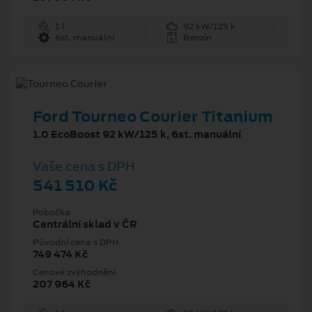
1 l
92 kW/125 k
6st. manuální
Benzín
Ford Tourneo Courier Titanium
1.0 EcoBoost 92 kW/125 k, 6st. manuální
Vaše cena s DPH
541 510 Kč
Pobočka
Centrální sklad v ČR
Původní cena s DPH
749 474 Kč
Cenové zvýhodnění
207 964 Kč