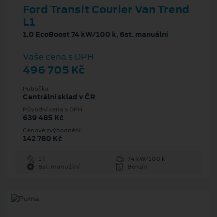
Ford Transit Courier Van Trend
L1
1.0 EcoBoost 74 kW/100 k, 6st. manuální
Vaše cena s DPH
496 705 Kč
Pobočka
Centrální sklad v ČR
Původní cena s DPH
639 485 Kč
Cenové zvýhodnění
142 780 Kč
1 l
74 kW/100 k
6st. manuální
Benzín