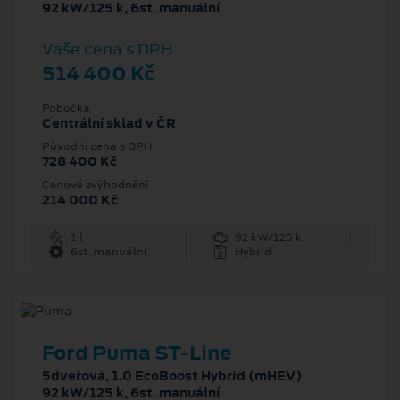
92 kW/125 k, 6st. manuální
Vaše cena s DPH
514 400 Kč
Pobočka
Centrální sklad v ČR
Původní cena s DPH
728 400 Kč
Cenové zvýhodnění
214 000 Kč
1 l
92 kW/125 k
6st. manuální
Hybrid
Ford Puma ST-Line
5dveřová, 1.0 EcoBoost Hybrid (mHEV)
92 kW/125 k, 6st. manuální