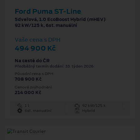
Ford Puma ST-Line
5dveřová, 1.0 EcoBoost Hybrid (mHEV)
92 kW/125 k, 6st. manuální
Vaše cena s DPH
494 900 Kč
Na cestě do ČR
Předběžný termín dodání: 33. týden 2026
Původní cena s DPH
708 900 Kč
Cenové zvýhodnění
214 000 Kč
1 l
92 kW/125 k
6st. manuální
Hybrid