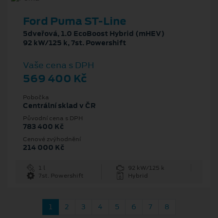
Ford Puma ST-Line
5dveřová, 1.0 EcoBoost Hybrid (mHEV)
92 kW/125 k, 7st. Powershift
Vaše cena s DPH
569 400 Kč
Pobočka
Centrální sklad v ČR
Původní cena s DPH
783 400 Kč
Cenové zvýhodnění
214 000 Kč
1 l
92 kW/125 k
7st. Powershift
Hybrid
1
2
3
4
5
6
7
8