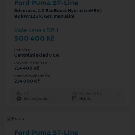
Ford Puma ST-Line
5dveřová, 1.0 EcoBoost Hybrid (mHEV)
92 kW/125 k, 6st. manuální
Vaše cena s DPH
500 400 Kč
Pobočka
Centrální sklad v ČR
Původní cena s DPH
714 400 Kč
Cenové zvýhodnění
214 000 Kč
1 l
92 kW/125 k
6st. manuální
Hybrid
Ford Puma ST-Line