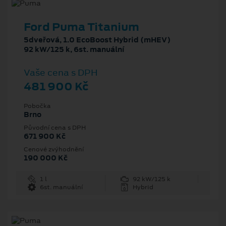
Ford Puma Titanium
5dveřová, 1.0 EcoBoost Hybrid (mHEV)
92 kW/125 k, 6st. manuální
Vaše cena s DPH
481 900 Kč
Pobočka
Brno
Původní cena s DPH
671 900 Kč
Cenové zvýhodnění
190 000 Kč
1 l
92 kW/125 k
6st. manuální
Hybrid