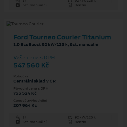
1 l
92 kW/125 k
6st. manuální
Benzín
Ford Tourneo Courier Titanium
1.0 EcoBoost 92 kW/125 k, 6st. manuální
Vaše cena s DPH
547 560 Kč
Pobočka
Centrální sklad v ČR
Původní cena s DPH
755 524 Kč
Cenové zvýhodnění
207 964 Kč
1 l
92 kW/125 k
6st. manuální
Benzín