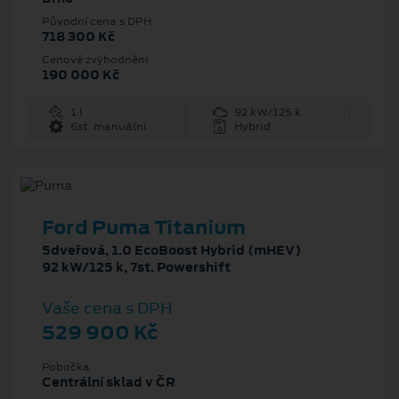
Původní cena s DPH
718 300 Kč
Cenové zvýhodnění
190 000 Kč
1 l
92 kW/125 k
6st. manuální
Hybrid
Ford Puma Titanium
5dveřová, 1.0 EcoBoost Hybrid (mHEV)
92 kW/125 k, 7st. Powershift
Vaše cena s DPH
529 900 Kč
Pobočka
Centrální sklad v ČR