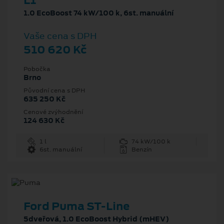
L1
1.0 EcoBoost 74 kW/100 k, 6st. manuální
Vaše cena s DPH
510 620 Kč
Pobočka
Brno
Původní cena s DPH
635 250 Kč
Cenové zvýhodnění
124 630 Kč
1 l
74 kW/100 k
6st. manuální
Benzín
Ford Puma ST-Line
5dveřová, 1.0 EcoBoost Hybrid (mHEV)