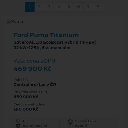
1
2
3
4
5
6
7
8
Ford Puma Titanium
5dveřová, 1.0 EcoBoost Hybrid (mHEV)
92 kW/125 k, 6st. manuální
Vaše cena s DPH
469 900 Kč
Pobočka
Centrální sklad v ČR
Původní cena s DPH
659 900 Kč
Cenové zvýhodnění
190 000 Kč
1 l
92 kW/125 k
6st. manuální
Hybrid