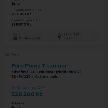
Brno
Původní cena s DPH
763 300 Kč
Cenové zvýhodnění
238 300 Kč
1 l
92 kW/125 k
7st. Powershift
Hybrid
Ford Puma Titanium
5dveřová, 1.0 EcoBoost Hybrid (mHEV)
92 kW/125 k, 6st. manuální
Vaše cena s DPH
528 300 Kč
Pobočka
Brno