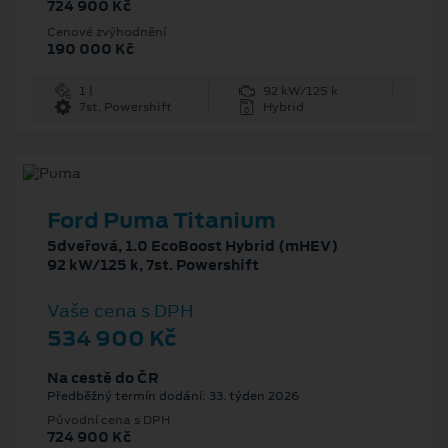
724 900 Kč
Cenové zvýhodnění
190 000 Kč
1 l
92 kW/125 k
7st. Powershift
Hybrid
Ford Puma Titanium
5dveřová, 1.0 EcoBoost Hybrid (mHEV)
92 kW/125 k, 7st. Powershift
Vaše cena s DPH
534 900 Kč
Na cestě do ČR
Předběžný termín dodání: 33. týden 2026
Původní cena s DPH
724 900 Kč