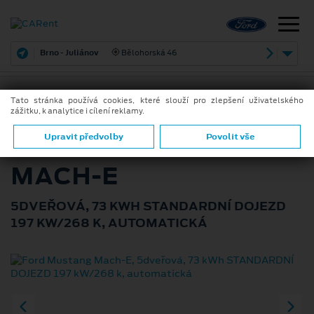
Brno - Juliánov
Bělohorská 46
Tato stránka používá cookies, které slouží pro zlepšení uživatelského
zážitku, k analytice i cílení reklamy.
ZPĚT
FORD MUSTANG
Upravit předvolby
Povolit vše
MACH-E
5DVEŘOVÁ, 73 KWH STANDARDNÍ DOJEZD
197 KW/268 K, AUTOMATICKÁ