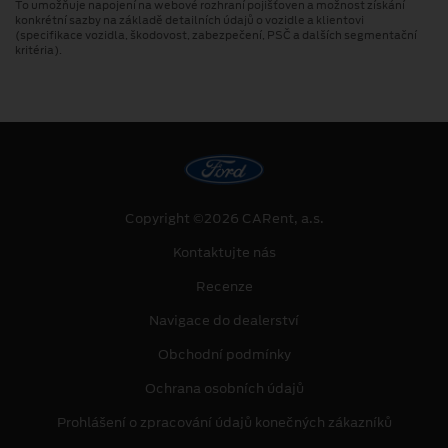
To umožňuje napojení na webové rozhraní pojišťoven a možnost získání
konkrétní sazby na základě detailních údajů o vozidle a klientovi
(specifikace vozidla, škodovost, zabezpečení, PSČ a dalších segmentační
kritéria).
Copyright ©2026 CARent, a.s.
Kontaktujte nás
Recenze
Navigace do dealerství
Obchodní podmínky
Ochrana osobních údajů
Prohlášení o zpracování údajů konečných zákazníků