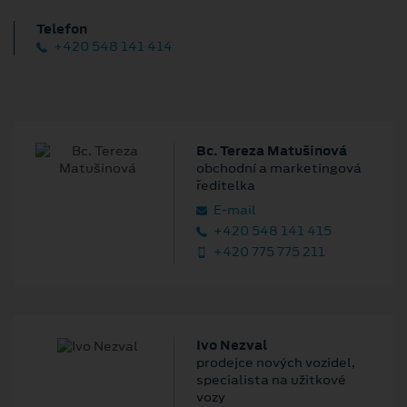
Telefon
+420 548 141 414
Bc. Tereza Matušinová
obchodní a marketingová
ředitelka
E‑mail
+420 548 141 415
+420 775 775 211
Ivo Nezval
prodejce nových vozidel,
specialista na užitkové
vozy