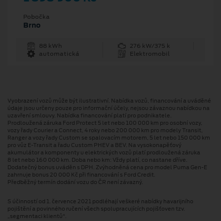
Pobočka
Brno
88 kWh
276 kW/375 k
automatická
Elektromobil
Vyobrazení vozů může být ilustrativní. Nabídka vozů, financování a uváděné
údaje jsou určeny pouze pro informační účely, nejsou závaznou nabídkou na
uzavření smlouvy. Nabídka financování platí pro podnikatele.
Prodloužená záruka Ford Protect 5 let nebo 100 000 km pro osobní vozy,
vozy řady Courier a Connect, 4 roky nebo 200 000 km pro modely Transit,
Ranger a vozy řady Custom se spalovacím motorem, 5 let nebo 150 000 km
pro vůz E-Transit a řadu Custom PHEV a BEV. Na vysokonapěťový
akumulátor a komponenty u elektrických vozů platí prodloužená záruka
8 let nebo 160 000 km. Doba nebo km: Vždy platí, co nastane dříve.
Dodatečný bonus uváděn s DPH. Zvýhodněná cena pro model Puma Gen⁠-⁠E
zahrnuje bonus 20 000 Kč při financování s Ford Credit.
Předběžný termín dodání vozu do ČR není závazný.
S účinností od 1. července 2021 podléhají veškeré nabídky havarijního
pojištění a povinného ručení všech spolupracujících pojišťoven tzv.
„segmentaci klientů“.