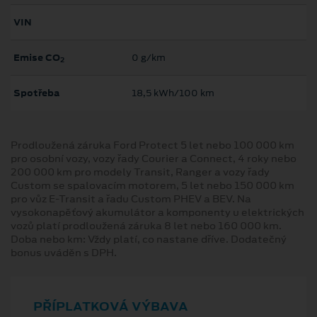
VIN
Emise CO
0 g/km
2
Spotřeba
18,5 kWh/100 km
Prodloužená záruka Ford Protect 5 let nebo 100 000 km
pro osobní vozy, vozy řady Courier a Connect, 4 roky nebo
200 000 km pro modely Transit, Ranger a vozy řady
Custom se spalovacím motorem, 5 let nebo 150 000 km
pro vůz E-Transit a řadu Custom PHEV a BEV. Na
vysokonapěťový akumulátor a komponenty u elektrických
vozů platí prodloužená záruka 8 let nebo 160 000 km.
Doba nebo km: Vždy platí, co nastane dříve. Dodatečný
bonus uváděn s DPH.
PŘÍPLATKOVÁ VÝBAVA