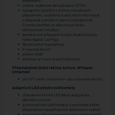
displejem
online vzdálené aktualizace (OTA)
navigační systém s online cloudovým
připojením, rozšířený o aktuální informace
o dopravě a bodech zájmů (předplatné
Connected Nav je zdarma po dobu
dostupnosti služby)
bezdrátové připojení funkcí Android Auto
nebo Apple CarPlay
Bluetooth® handsfree
6 reproduktorů
příjem DAB
anténa ve tvaru žraločí ploutve
Přepínatelné jízdní režimy Active, Whisper,
Untamed
pro GT navíc Untamed+ (pro závodní okruh)
Adaptivní LED přední světlomety
charakteristické LED Mustang pásky
denního svícení
automatické světlomety s automatickým
přepínáním neoslňujících dálkových světel
automatické nastavení sklonu světlometů