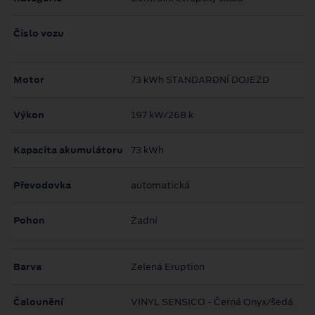
Číslo vozu
Motor
73 kWh STANDARDNÍ DOJEZD
Výkon
197 kW/268 k
Kapacita akumulátoru
73 kWh
Převodovka
automatická
Pohon
Zadní
Barva
Zelená Eruption
Čalounění
VINYL SENSICO - Černá Onyx/šedá