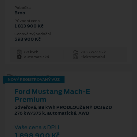
Pobočka
Brno
Původní cena
1 813 900 Kč
Cenové zvýhodnění
593 900 Kč
88 kWh
203 kW/276 k
automatická
Elektromobil
NOVÝ REGISTROVANÝ VŮZ
Ford Mustang Mach‑E
Premium
5dveřová, 88 kWh PRODLOUŽENÝ DOJEZD
276 kW/375 k, automatická, AWD
Vaše cena s DPH
1 898 900 Kč