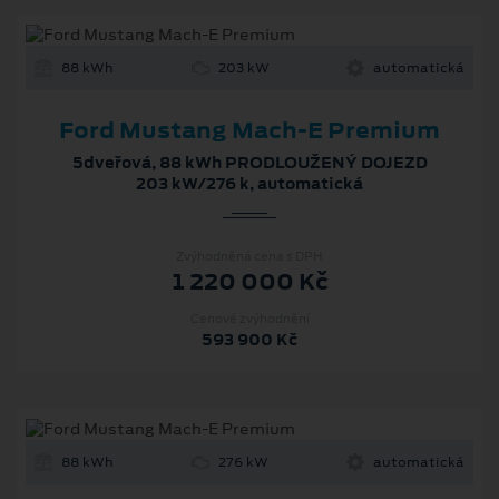
88 kWh
203 kW
automatická
Ford Mustang Mach‑E Premium
5dveřová, 88 kWh PRODLOUŽENÝ DOJEZD
203 kW/276 k, automatická
Zvýhodněná cena s DPH
1 220 000 Kč
Cenové zvýhodnění
593 900 Kč
88 kWh
276 kW
automatická