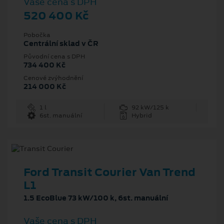
Vaše cena s DPH
520 400 Kč
Pobočka
Centrální sklad v ČR
Původní cena s DPH
734 400 Kč
Cenové zvýhodnění
214 000 Kč
1 l
92 kW/125 k
6st. manuální
Hybrid
Ford Transit Courier Van Trend
L1
1.5 EcoBlue 73 kW/100 k, 6st. manuální
Vaše cena s DPH