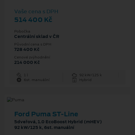
Vaše cena s DPH
514 400 Kč
Pobočka
Centrální sklad v ČR
Původní cena s DPH
728 400 Kč
Cenové zvýhodnění
214 000 Kč
1 l
92 kW/125 k
6st. manuální
Hybrid
Ford Puma ST-Line
5dveřová, 1.0 EcoBoost Hybrid (mHEV)
92 kW/125 k, 6st. manuální