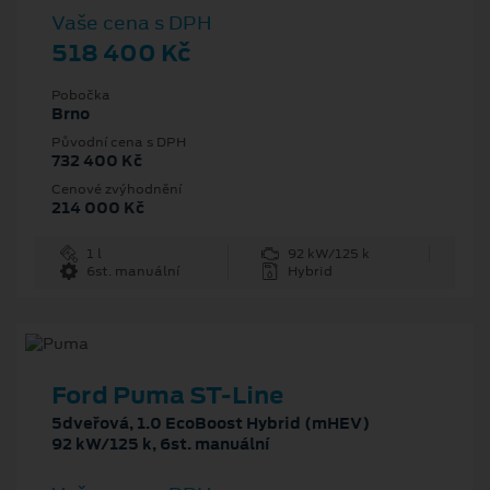
Vaše cena s DPH
518 400 Kč
Pobočka
Brno
Původní cena s DPH
732 400 Kč
Cenové zvýhodnění
214 000 Kč
1 l
92 kW/125 k
6st. manuální
Hybrid
Ford Puma ST-Line
5dveřová, 1.0 EcoBoost Hybrid (mHEV)
92 kW/125 k, 6st. manuální