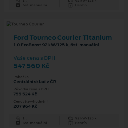
1 l
92 kW/125 k
6st. manuální
Benzín
Ford Tourneo Courier Titanium
1.0 EcoBoost 92 kW/125 k, 6st. manuální
Vaše cena s DPH
547 560 Kč
Pobočka
Centrální sklad v ČR
Původní cena s DPH
755 524 Kč
Cenové zvýhodnění
207 964 Kč
1 l
92 kW/125 k
6st. manuální
Benzín