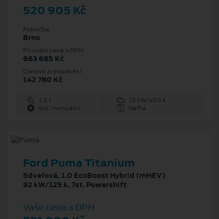
520 905 Kč
Pobočka
Brno
Původní cena s DPH
663 685 Kč
Cenové zvýhodnění
142 780 Kč
1.5 l
73 kW/100 k
6st. manuální
Nafta
Ford Puma Titanium
5dveřová, 1.0 EcoBoost Hybrid (mHEV)
92 kW/125 k, 7st. Powershift
Vaše cena s DPH