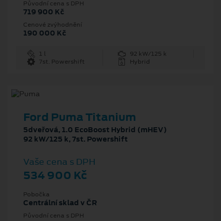
Původní cena s DPH
719 900 Kč
Cenové zvýhodnění
190 000 Kč
1 l
92 kW/125 k
7st. Powershift
Hybrid
Ford Puma Titanium
5dveřová, 1.0 EcoBoost Hybrid (mHEV)
92 kW/125 k, 7st. Powershift
Vaše cena s DPH
534 900 Kč
Pobočka
Centrální sklad v ČR
Původní cena s DPH