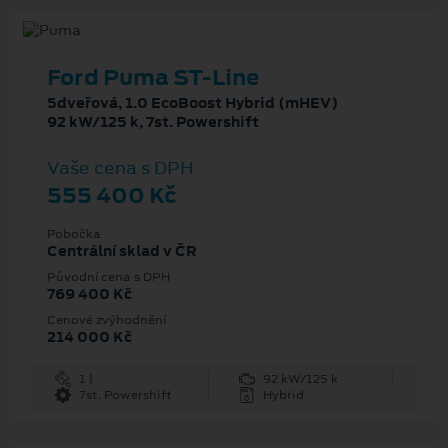
Ford Puma ST-Line
5dveřová, 1.0 EcoBoost Hybrid (mHEV)
92 kW/125 k, 7st. Powershift
Vaše cena s DPH
555 400 Kč
Pobočka
Centrální sklad v ČR
Původní cena s DPH
769 400 Kč
Cenové zvýhodnění
214 000 Kč
1 l
92 kW/125 k
7st. Powershift
Hybrid