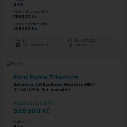
Brno
Původní cena s DPH
763 300 Kč
Cenové zvýhodnění
238 300 Kč
1 l
92 kW/125 k
7st. Powershift
Hybrid
Ford Puma Titanium
5dveřová, 1.0 EcoBoost Hybrid (mHEV)
92 kW/125 k, 6st. manuální
Vaše cena s DPH
528 300 Kč
Pobočka
Brno