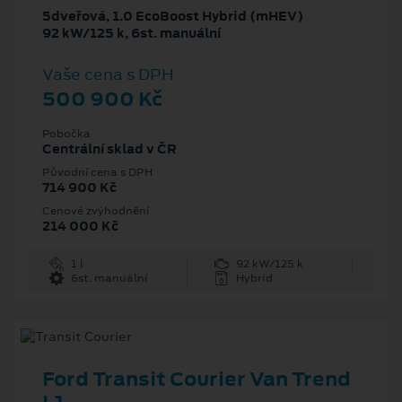
5dveřová, 1.0 EcoBoost Hybrid (mHEV)
92 kW/125 k, 6st. manuální
Vaše cena s DPH
500 900 Kč
Pobočka
Centrální sklad v ČR
Původní cena s DPH
714 900 Kč
Cenové zvýhodnění
214 000 Kč
1 l
92 kW/125 k
6st. manuální
Hybrid
Ford Transit Courier Van Trend