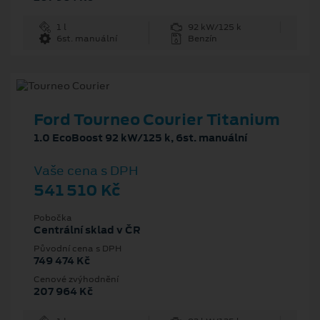
1 l
92 kW/125 k
6st. manuální
Benzín
Ford Tourneo Courier Titanium
1.0 EcoBoost 92 kW/125 k, 6st. manuální
Vaše cena s DPH
541 510 Kč
Pobočka
Centrální sklad v ČR
Původní cena s DPH
749 474 Kč
Cenové zvýhodnění
207 964 Kč