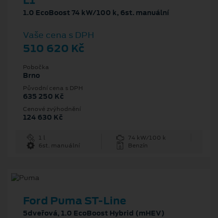
L1
1.0 EcoBoost 74 kW/100 k, 6st. manuální
Vaše cena s DPH
510 620 Kč
Pobočka
Brno
Původní cena s DPH
635 250 Kč
Cenové zvýhodnění
124 630 Kč
1 l
74 kW/100 k
6st. manuální
Benzín
Ford Puma ST-Line
5dveřová, 1.0 EcoBoost Hybrid (mHEV)