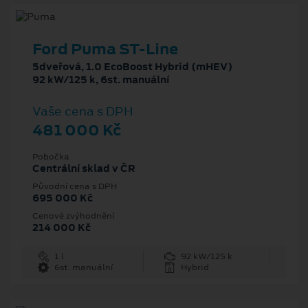
Ford Puma ST-Line
5dveřová, 1.0 EcoBoost Hybrid (mHEV)
92 kW/125 k, 6st. manuální
Vaše cena s DPH
481 000 Kč
Pobočka
Centrální sklad v ČR
Původní cena s DPH
695 000 Kč
Cenové zvýhodnění
214 000 Kč
1 l
92 kW/125 k
6st. manuální
Hybrid