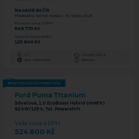
Na cestě do ČR
Předběžný termín dodání: 33. týden 2026
Původní cena s DPH
649 770 Kč
Cenové zvýhodnění
125 840 Kč
1 l
74 kW/100 k
6st. manuální
Benzín
NOVÝ REGISTROVANÝ VŮZ
Ford Puma Titanium
5dveřová, 1.0 EcoBoost Hybrid (mHEV)
92 kW/125 k, 7st. Powershift
Vaše cena s DPH
524 800 Kč