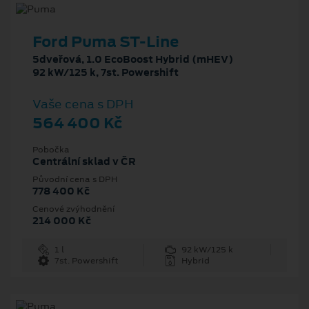
Ford Puma ST-Line
5dveřová, 1.0 EcoBoost Hybrid (mHEV)
92 kW/125 k, 7st. Powershift
Vaše cena s DPH
564 400 Kč
Pobočka
Centrální sklad v ČR
Původní cena s DPH
778 400 Kč
Cenové zvýhodnění
214 000 Kč
1 l
92 kW/125 k
7st. Powershift
Hybrid