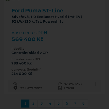
Ford Puma ST-Line
5dveřová, 1.0 EcoBoost Hybrid (mHEV)
92 kW/125 k, 7st. Powershift
Vaše cena s DPH
569 400 Kč
Pobočka
Centrální sklad v ČR
Původní cena s DPH
783 400 Kč
Cenové zvýhodnění
214 000 Kč
1 l
92 kW/125 k
7st. Powershift
Hybrid
1
2
3
4
5
6
7
8