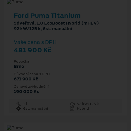
Ford Puma Titanium
5dveřová, 1.0 EcoBoost Hybrid (mHEV)
92 kW/125 k, 6st. manuální
Vaše cena s DPH
481 900 Kč
Pobočka
Brno
Původní cena s DPH
671 900 Kč
Cenové zvýhodnění
190 000 Kč
1 l
92 kW/125 k
6st. manuální
Hybrid