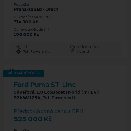
Pobočka
Praha-západ - Ořech
Původní cena s DPH
714 800 Kč
Cenové zvýhodnění
190 000 Kč
1 l
92 kW/125 k
7st. Powershift
Hybrid
PŘEDVÁDĚCÍ VŮZ
Ford Puma ST-Line
5dveřová, 1.0 EcoBoost Hybrid (mHEV)
92 kW/125 k, 7st. Powershift
Předpokládaná cena s DPH
525 000 Kč
Pobočka