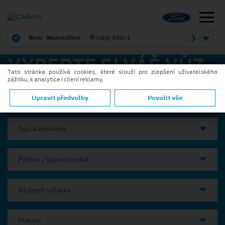
Brno - Maloměřice
Hády 968/2
VYBERTE SI VÁŠ VŮZ
Tato stránka používá cookies, které slouží pro zlepšení uživatelského
zážitku, k analytice i cílení reklamy.
Model
Upravit předvolby
Povolit vše
Typ karoserie
Palivo / převodovka
Stupeň výbavy
Pohon