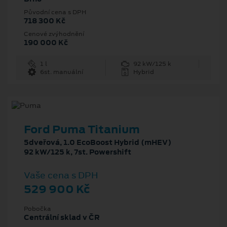
Původní cena s DPH
718 300 Kč
Cenové zvýhodnění
190 000 Kč
1 l
92 kW/125 k
6st. manuální
Hybrid
Ford Puma Titanium
5dveřová, 1.0 EcoBoost Hybrid (mHEV)
92 kW/125 k, 7st. Powershift
Vaše cena s DPH
529 900 Kč
Pobočka
Centrální sklad v ČR