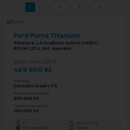
1
2
3
4
5
6
7
8
Ford Puma Titanium
5dveřová, 1.0 EcoBoost Hybrid (mHEV)
92 kW/125 k, 6st. manuální
Vaše cena s DPH
469 900 Kč
Pobočka
Centrální sklad v ČR
Původní cena s DPH
659 900 Kč
Cenové zvýhodnění
190 000 Kč
1 l
92 kW/125 k
6st. manuální
Hybrid