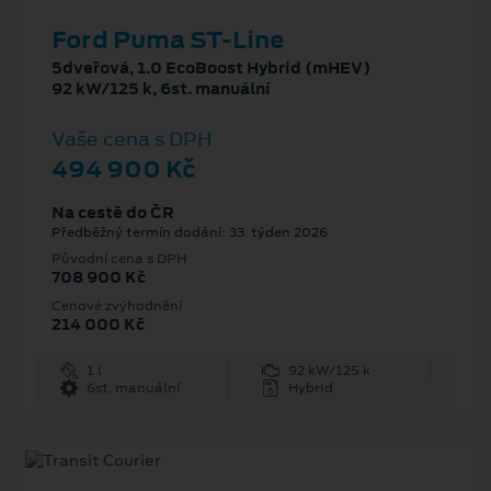
Ford Puma ST-Line
5dveřová, 1.0 EcoBoost Hybrid (mHEV)
92 kW/125 k, 6st. manuální
Vaše cena s DPH
494 900 Kč
Na cestě do ČR
Předběžný termín dodání: 33. týden 2026
Původní cena s DPH
708 900 Kč
Cenové zvýhodnění
214 000 Kč
1 l
92 kW/125 k
6st. manuální
Hybrid