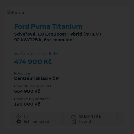
Ford Puma Titanium
5dveřová, 1.0 EcoBoost Hybrid (mHEV)
92 kW/125 k, 6st. manuální
Vaše cena s DPH
474 900 Kč
Pobočka
Centrální sklad v ČR
Původní cena s DPH
664 900 Kč
Cenové zvýhodnění
190 000 Kč
1 l
92 kW/125 k
6st. manuální
Hybrid