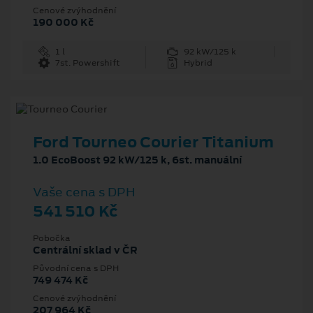
Cenové zvýhodnění
190 000 Kč
1 l
92 kW/125 k
7st. Powershift
Hybrid
Ford Tourneo Courier Titanium
1.0 EcoBoost 92 kW/125 k, 6st. manuální
Vaše cena s DPH
541 510 Kč
Pobočka
Centrální sklad v ČR
Původní cena s DPH
749 474 Kč
Cenové zvýhodnění
207 964 Kč