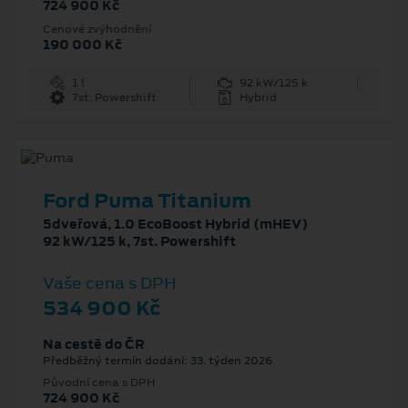
724 900 Kč
Cenové zvýhodnění
190 000 Kč
1 l
92 kW/125 k
7st. Powershift
Hybrid
Ford Puma Titanium
5dveřová, 1.0 EcoBoost Hybrid (mHEV)
92 kW/125 k, 7st. Powershift
Vaše cena s DPH
534 900 Kč
Na cestě do ČR
Předběžný termín dodání: 33. týden 2026
Původní cena s DPH
724 900 Kč