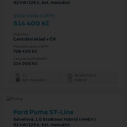
92 kW/125 k, 6st. manuální
Vaše cena s DPH
514 400 Kč
Pobočka
Centrální sklad v ČR
Původní cena s DPH
728 400 Kč
Cenové zvýhodnění
214 000 Kč
1 l
92 kW/125 k
6st. manuální
Hybrid
Ford Puma ST-Line
5dveřová, 1.0 EcoBoost Hybrid (mHEV)
92 kW/125 k, 6st. manuální