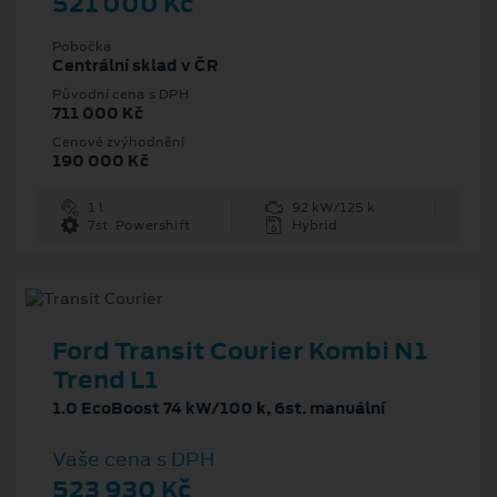
521 000 Kč
Pobočka
Centrální sklad v ČR
Původní cena s DPH
711 000 Kč
Cenové zvýhodnění
190 000 Kč
1 l
92 kW/125 k
7st. Powershift
Hybrid
Ford Transit Courier Kombi N1
Trend L1
1.0 EcoBoost 74 kW/100 k, 6st. manuální
Vaše cena s DPH
523 930 Kč