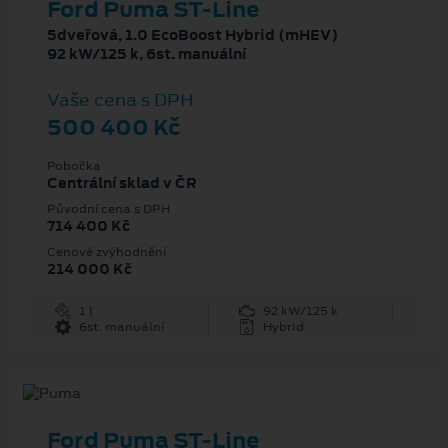
Ford Puma ST-Line
5dveřová, 1.0 EcoBoost Hybrid (mHEV)
92 kW/125 k, 6st. manuální
Vaše cena s DPH
500 400 Kč
Pobočka
Centrální sklad v ČR
Původní cena s DPH
714 400 Kč
Cenové zvýhodnění
214 000 Kč
1 l
92 kW/125 k
6st. manuální
Hybrid
Ford Puma ST-Line