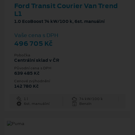
Ford Transit Courier Van Trend
L1
1.0 EcoBoost 74 kW/100 k, 6st. manuální
Vaše cena s DPH
496 705 Kč
Pobočka
Centrální sklad v ČR
Původní cena s DPH
639 485 Kč
Cenové zvýhodnění
142 780 Kč
1 l
74 kW/100 k
6st. manuální
Benzín