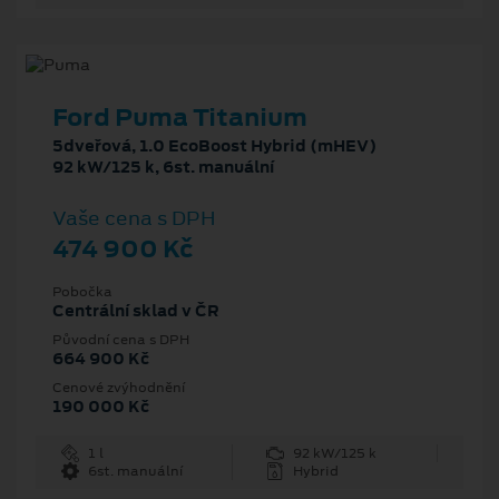
Ford Puma Titanium
5dveřová, 1.0 EcoBoost Hybrid (mHEV)
92 kW/125 k, 6st. manuální
Vaše cena s DPH
474 900 Kč
Pobočka
Centrální sklad v ČR
Původní cena s DPH
664 900 Kč
Cenové zvýhodnění
190 000 Kč
1 l
92 kW/125 k
6st. manuální
Hybrid