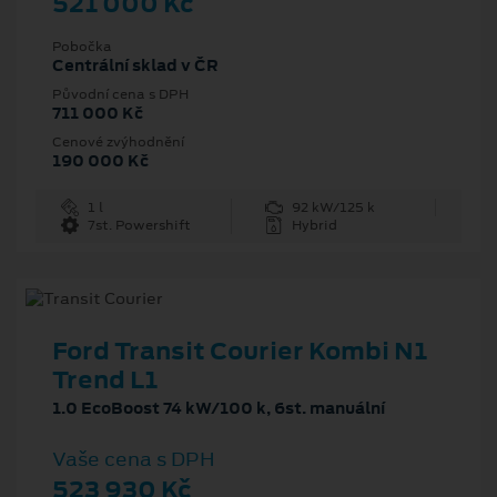
521 000 Kč
Pobočka
Centrální sklad v ČR
Původní cena s DPH
711 000 Kč
Cenové zvýhodnění
190 000 Kč
1 l
92 kW/125 k
7st. Powershift
Hybrid
Ford Transit Courier Kombi N1
Trend L1
1.0 EcoBoost 74 kW/100 k, 6st. manuální
Vaše cena s DPH
523 930 Kč