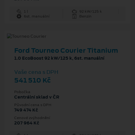
1 l
92 kW/125 k
6st. manuální
Benzín
Ford Tourneo Courier Titanium
1.0 EcoBoost 92 kW/125 k, 6st. manuální
Vaše cena s DPH
541 510 Kč
Pobočka
Centrální sklad v ČR
Původní cena s DPH
749 474 Kč
Cenové zvýhodnění
207 964 Kč