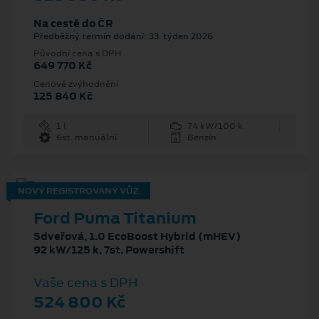
Na cestě do ČR
Předběžný termín dodání: 33. týden 2026
Původní cena s DPH
649 770 Kč
Cenové zvýhodnění
125 840 Kč
1 l
74 kW/100 k
6st. manuální
Benzín
NOVÝ REGISTROVANÝ VŮZ
Ford Puma Titanium
5dveřová, 1.0 EcoBoost Hybrid (mHEV)
92 kW/125 k, 7st. Powershift
Vaše cena s DPH
524 800 Kč