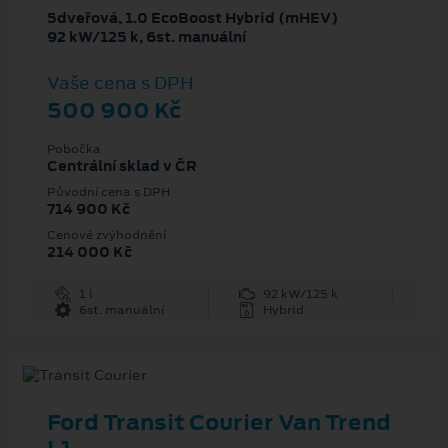
5dveřová, 1.0 EcoBoost Hybrid (mHEV)
92 kW/125 k, 6st. manuální
Vaše cena s DPH
500 900 Kč
Pobočka
Centrální sklad v ČR
Původní cena s DPH
714 900 Kč
Cenové zvýhodnění
214 000 Kč
1 l
92 kW/125 k
6st. manuální
Hybrid
Ford Transit Courier Van Trend