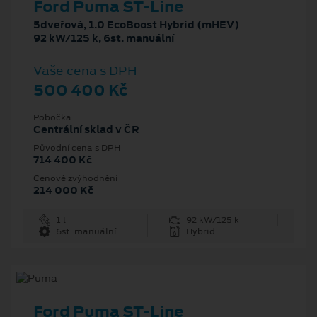
Ford Puma ST-Line
5dveřová, 1.0 EcoBoost Hybrid (mHEV)
92 kW/125 k, 6st. manuální
Vaše cena s DPH
500 400 Kč
Pobočka
Centrální sklad v ČR
Původní cena s DPH
714 400 Kč
Cenové zvýhodnění
214 000 Kč
1 l
92 kW/125 k
6st. manuální
Hybrid
Ford Puma ST-Line