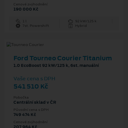
Cenové zvýhodnění
190 000 Kč
1 l
92 kW/125 k
7st. Powershift
Hybrid
Ford Tourneo Courier Titanium
1.0 EcoBoost 92 kW/125 k, 6st. manuální
Vaše cena s DPH
541 510 Kč
Pobočka
Centrální sklad v ČR
Původní cena s DPH
749 474 Kč
Cenové zvýhodnění
207 964 Kč