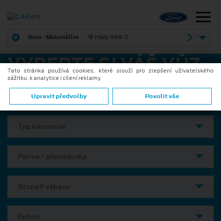
Brno - Maloměřice
Hády 968/2
VYBERTE SI VÁŠ VŮZ
Tato stránka používá cookies, které slouží pro zlepšení uživatelského
zážitku, k analytice i cílení reklamy.
Model
Upravit předvolby
Povolit vše
Typ karoserie
Palivo / převodovka
Stupeň výbavy
Pohon