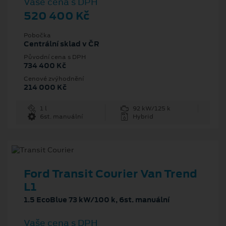
Vaše cena s DPH
520 400 Kč
Pobočka
Centrální sklad v ČR
Původní cena s DPH
734 400 Kč
Cenové zvýhodnění
214 000 Kč
1 l
92 kW/125 k
6st. manuální
Hybrid
Ford Transit Courier Van Trend
L1
1.5 EcoBlue 73 kW/100 k, 6st. manuální
Vaše cena s DPH