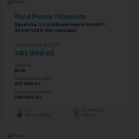
Ford Puma Titanium
5dveřová, 1.0 EcoBoost Hybrid (mHEV)
92 kW/125 k, 6st. manuální
Vaše cena s DPH
481 900 Kč
Pobočka
Brno
Původní cena s DPH
671 900 Kč
Cenové zvýhodnění
190 000 Kč
1 l
92 kW/125 k
6st. manuální
Hybrid