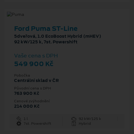
Ford Puma ST-Line
5dveřová, 1.0 EcoBoost Hybrid (mHEV)
92 kW/125 k, 7st. Powershift
Vaše cena s DPH
549 900 Kč
Pobočka
Centrální sklad v ČR
Původní cena s DPH
763 900 Kč
Cenové zvýhodnění
214 000 Kč
1 l
92 kW/125 k
7st. Powershift
Hybrid