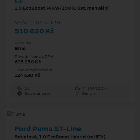
L1
1.0 EcoBoost 74 kW/100 k, 6st. manuální
Vaše cena s DPH
510 620 Kč
Pobočka
Brno
Původní cena s DPH
635 250 Kč
Cenové zvýhodnění
124 630 Kč
1 l
74 kW/100 k
6st. manuální
Benzín
Ford Puma ST-Line
5dveřová, 1.0 EcoBoost Hybrid (mHEV)