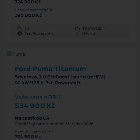
724 900 Kč
Cenové zvýhodnění
190 000 Kč
1 l
92 kW/125 k
7st. Powershift
Hybrid
Ford Puma Titanium
5dveřová, 1.0 EcoBoost Hybrid (mHEV)
92 kW/125 k, 7st. Powershift
Vaše cena s DPH
534 900 Kč
Na cestě do ČR
Předběžný termín dodání: 33. týden 2026
Původní cena s DPH
724 900 Kč