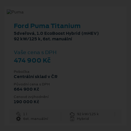
Ford Puma Titanium
5dveřová, 1.0 EcoBoost Hybrid (mHEV)
92 kW/125 k, 6st. manuální
Vaše cena s DPH
474 900 Kč
Pobočka
Centrální sklad v ČR
Původní cena s DPH
664 900 Kč
Cenové zvýhodnění
190 000 Kč
1 l
92 kW/125 k
6st. manuální
Hybrid