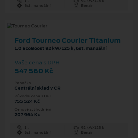
1 l
92 kW/125 k
6st. manuální
Benzín
Ford Tourneo Courier Titanium
1.0 EcoBoost 92 kW/125 k, 6st. manuální
Vaše cena s DPH
547 560 Kč
Pobočka
Centrální sklad v ČR
Původní cena s DPH
755 524 Kč
Cenové zvýhodnění
207 964 Kč
1 l
92 kW/125 k
6st. manuální
Benzín