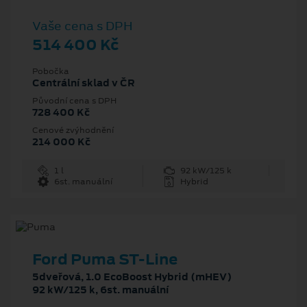
Vaše cena s DPH
514 400 Kč
Pobočka
Centrální sklad v ČR
Původní cena s DPH
728 400 Kč
Cenové zvýhodnění
214 000 Kč
1 l
92 kW/125 k
6st. manuální
Hybrid
Ford Puma ST-Line
5dveřová, 1.0 EcoBoost Hybrid (mHEV)
92 kW/125 k, 6st. manuální