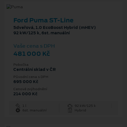
Ford Puma ST-Line
5dveřová, 1.0 EcoBoost Hybrid (mHEV)
92 kW/125 k, 6st. manuální
Vaše cena s DPH
481 000 Kč
Pobočka
Centrální sklad v ČR
Původní cena s DPH
695 000 Kč
Cenové zvýhodnění
214 000 Kč
1 l
92 kW/125 k
6st. manuální
Hybrid