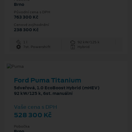
Brno
Původní cena s DPH
763 300 Kč
Cenové zvýhodnění
238 300 Kč
1 l
92 kW/125 k
7st. Powershift
Hybrid
Ford Puma Titanium
5dveřová, 1.0 EcoBoost Hybrid (mHEV)
92 kW/125 k, 6st. manuální
Vaše cena s DPH
528 300 Kč
Pobočka
Brno