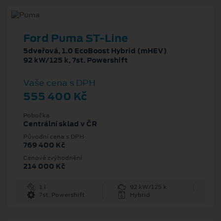
Ford Puma ST-Line
5dveřová, 1.0 EcoBoost Hybrid (mHEV)
92 kW/125 k, 7st. Powershift
Vaše cena s DPH
555 400 Kč
Pobočka
Centrální sklad v ČR
Původní cena s DPH
769 400 Kč
Cenové zvýhodnění
214 000 Kč
1 l
92 kW/125 k
7st. Powershift
Hybrid