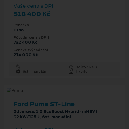
Vaše cena s DPH
518 400 Kč
Pobočka
Brno
Původní cena s DPH
732 400 Kč
Cenové zvýhodnění
214 000 Kč
1 l
92 kW/125 k
6st. manuální
Hybrid
Ford Puma ST-Line
5dveřová, 1.0 EcoBoost Hybrid (mHEV)
92 kW/125 k, 6st. manuální