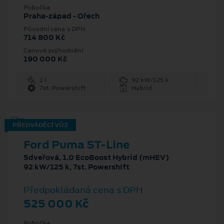
Pobočka
Praha-západ - Ořech
Původní cena s DPH
714 800 Kč
Cenové zvýhodnění
190 000 Kč
1 l
92 kW/125 k
7st. Powershift
Hybrid
PŘEDVÁDĚCÍ VŮZ
Ford Puma ST-Line
5dveřová, 1.0 EcoBoost Hybrid (mHEV)
92 kW/125 k, 7st. Powershift
Předpokládaná cena s DPH
525 000 Kč
Pobočka