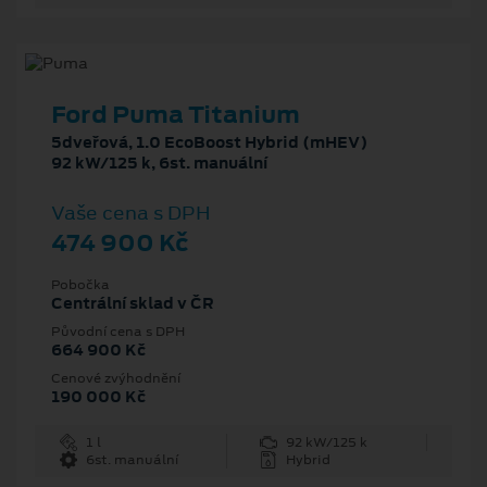
Ford Puma Titanium
5dveřová, 1.0 EcoBoost Hybrid (mHEV)
92 kW/125 k, 6st. manuální
Vaše cena s DPH
474 900 Kč
Pobočka
Centrální sklad v ČR
Původní cena s DPH
664 900 Kč
Cenové zvýhodnění
190 000 Kč
1 l
92 kW/125 k
6st. manuální
Hybrid