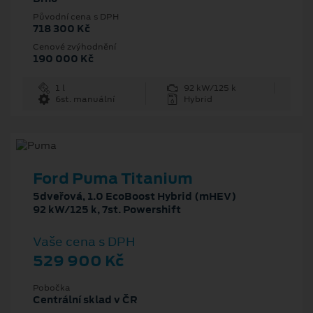
Původní cena s DPH
718 300 Kč
Cenové zvýhodnění
190 000 Kč
1 l
92 kW/125 k
6st. manuální
Hybrid
Ford Puma Titanium
5dveřová, 1.0 EcoBoost Hybrid (mHEV)
92 kW/125 k, 7st. Powershift
Vaše cena s DPH
529 900 Kč
Pobočka
Centrální sklad v ČR