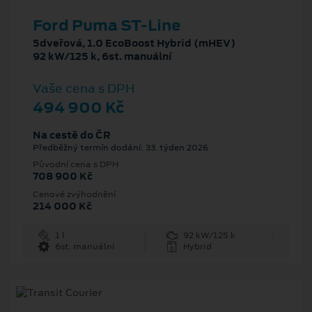
Ford Puma ST-Line
5dveřová, 1.0 EcoBoost Hybrid (mHEV)
92 kW/125 k, 6st. manuální
Vaše cena s DPH
494 900 Kč
Na cestě do ČR
Předběžný termín dodání: 33. týden 2026
Původní cena s DPH
708 900 Kč
Cenové zvýhodnění
214 000 Kč
1 l
92 kW/125 k
6st. manuální
Hybrid