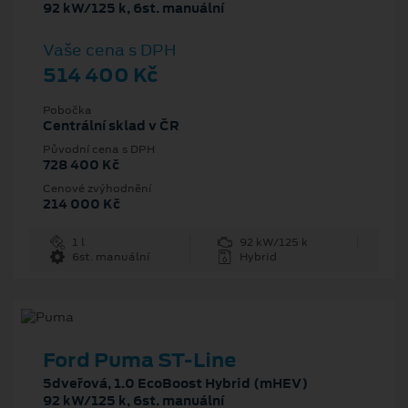
92 kW/125 k, 6st. manuální
Vaše cena s DPH
514 400 Kč
Pobočka
Centrální sklad v ČR
Původní cena s DPH
728 400 Kč
Cenové zvýhodnění
214 000 Kč
1 l
92 kW/125 k
6st. manuální
Hybrid
Ford Puma ST-Line
5dveřová, 1.0 EcoBoost Hybrid (mHEV)
92 kW/125 k, 6st. manuální