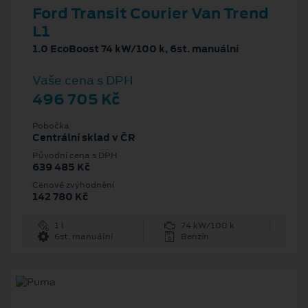
Ford Transit Courier Van Trend
L1
1.0 EcoBoost 74 kW/100 k, 6st. manuální
Vaše cena s DPH
496 705 Kč
Pobočka
Centrální sklad v ČR
Původní cena s DPH
639 485 Kč
Cenové zvýhodnění
142 780 Kč
1 l
74 kW/100 k
6st. manuální
Benzín