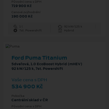
Původní cena s DPH
719 900 Kč
Cenové zvýhodnění
190 000 Kč
1 l
92 kW/125 k
7st. Powershift
Hybrid
Ford Puma Titanium
5dveřová, 1.0 EcoBoost Hybrid (mHEV)
92 kW/125 k, 7st. Powershift
Vaše cena s DPH
534 900 Kč
Pobočka
Centrální sklad v ČR
Původní cena s DPH