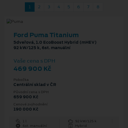
1
2
3
4
5
6
7
8
Ford Puma Titanium
5dveřová, 1.0 EcoBoost Hybrid (mHEV)
92 kW/125 k, 6st. manuální
Vaše cena s DPH
469 900 Kč
Pobočka
Centrální sklad v ČR
Původní cena s DPH
659 900 Kč
Cenové zvýhodnění
190 000 Kč
1 l
92 kW/125 k
6st. manuální
Hybrid