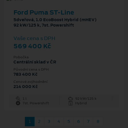
Ford Puma ST-Line
5dveřová, 1.0 EcoBoost Hybrid (mHEV)
92 kW/125 k, 7st. Powershift
Vaše cena s DPH
569 400 Kč
Pobočka
Centrální sklad v ČR
Původní cena s DPH
783 400 Kč
Cenové zvýhodnění
214 000 Kč
1 l
92 kW/125 k
7st. Powershift
Hybrid
1
2
3
4
5
6
7
8