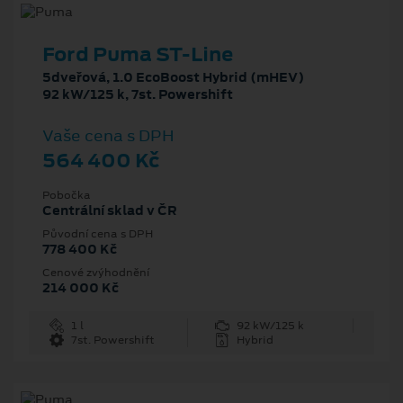
Ford Puma ST-Line
5dveřová, 1.0 EcoBoost Hybrid (mHEV)
92 kW/125 k, 7st. Powershift
Vaše cena s DPH
564 400 Kč
Pobočka
Centrální sklad v ČR
Původní cena s DPH
778 400 Kč
Cenové zvýhodnění
214 000 Kč
1 l
92 kW/125 k
7st. Powershift
Hybrid