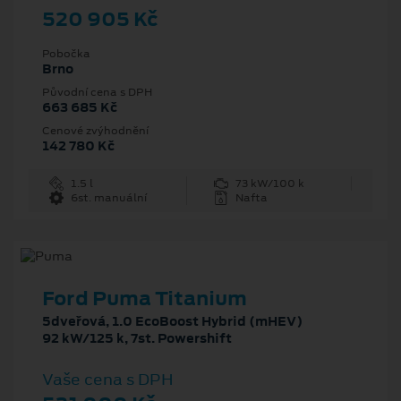
520 905 Kč
Pobočka
Brno
Původní cena s DPH
663 685 Kč
Cenové zvýhodnění
142 780 Kč
1.5 l
73 kW/100 k
6st. manuální
Nafta
Ford Puma Titanium
5dveřová, 1.0 EcoBoost Hybrid (mHEV)
92 kW/125 k, 7st. Powershift
Vaše cena s DPH