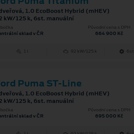
ord Puma Titanium
dveřová, 1.0 EcoBoost Hybrid (mHEV)
2 kW/125 k, 6st. manuální
bočka
Původní cena s DPH
ntrální sklad v ČR
664 900 Kč
1 l
92 kW/125 k
6st
ord Puma ST-Line
dveřová, 1.0 EcoBoost Hybrid (mHEV)
2 kW/125 k, 6st. manuální
bočka
Původní cena s DPH
ntrální sklad v ČR
695 000 Kč
1 l
92 kW/125 k
6st