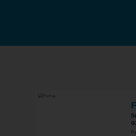
F
5
9
Po