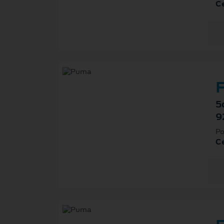
Ce
F
5
9
Po
Ce