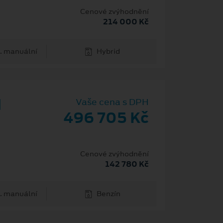
H
Cenové zvýhodnění
214 000 Kč
. manuální
Hybrid
d
Vaše cena s DPH
496 705 Kč
Cenové zvýhodnění
142 780 Kč
. manuální
Benzín