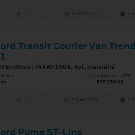
1 l
92 kW/125 k
6st
ord Transit Courier Van Tren
1
.0 EcoBoost 74 kW/100 k, 6st. manuální
bočka
Původní cena s DPH
rno
635 250 Kč
1 l
74 kW/100 k
6st
ord Puma ST-Line