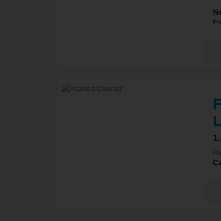
Na
Př
F
L
1
Po
Ce