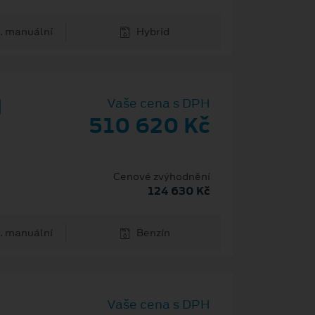
. manuální
Hybrid
d
Vaše cena s DPH
510 620 Kč
Cenové zvýhodnění
124 630 Kč
. manuální
Benzín
Vaše cena s DPH