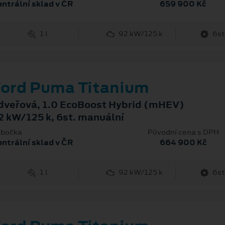
ntrální sklad v ČR
659 900 Kč
1 l
92 kW/125 k
6st
ord Puma Titanium
dveřová, 1.0 EcoBoost Hybrid (mHEV)
2 kW/125 k, 6st. manuální
bočka
Původní cena s DPH
ntrální sklad v ČR
664 900 Kč
1 l
92 kW/125 k
6st