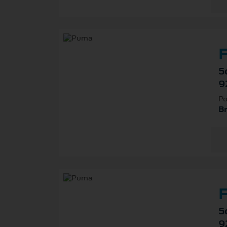
F
5
9
Po
B
F
5
9