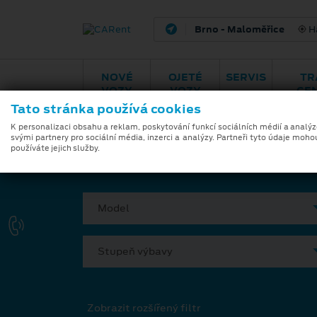
Brno - Maloměřice
H
NOVÉ
OJETÉ
SERVIS
TR
VOZY
VOZY
CE
Tato stránka používá cookies
Modely
Zvýhodněná nabíd
K personalizaci obsahu a reklam, poskytování funkcí sociálních médií a analý
svými partnery pro sociální média, inzerci a analýzy. Partneři tyto údaje moho
používáte jejich služby.
VYBERTE SI VÁŠ VŮZ
Model
Stupeň výbavy
Zobrazit rozšířený filtr