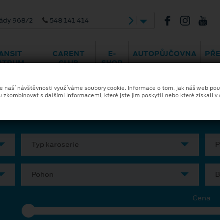
ády 968/2
548 141 414
ANSIT
CARENT
E-
AUTOPŮJČOVNA
PŘ
NTRUM
CLUB
SHOP
ka a financování
Skladové vozy
Ele
ze naší návštěvnosti využíváme soubory cookie. Informace o tom, jak náš web pou
u zkombinovat s dalšími informacemi, které jste jim poskytli nebo které získali v
Typ karoserie
P
Pohon
B
Cena