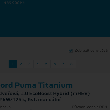
469 900 Kč
Zobrazit ceny včet
1
2
3
4
5
6
7
8
ord Puma Titanium
dveřová, 1.0 EcoBoost Hybrid (mHEV)
2 kW/125 k, 6st. manuální
bočka
Původní cena s DPH