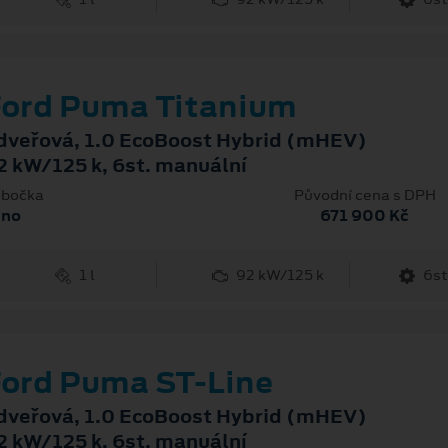
ord Puma Titanium
dveřová, 1.0 EcoBoost Hybrid (mHEV)
2 kW/125 k, 6st. manuální
bočka
Původní cena s DPH
rno
671 900 Kč
1 l
92 kW/125 k
6st
ord Puma ST-Line
dveřová, 1.0 EcoBoost Hybrid (mHEV)
2 kW/125 k, 6st. manuální