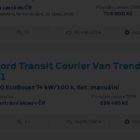
Původní cena s DP
 cestě do ČR
708 900 Kč
edběžný termín dodání: 33. týden 2026
1 l
92 kW/125 k
6st
ord Transit Courier Van Tren
1
.0 EcoBoost 74 kW/100 k, 6st. manuální
bočka
Původní cena s DPH
ntrální sklad v ČR
639 485 Kč
1 l
74 kW/100 k
6st