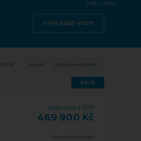
1 964 435 Kč
VYHLEDAT VOZY
ně DPH
Seřadit
DALŠÍ
Vaše cena s DPH
469 900 Kč
Cenové zvýhodnění