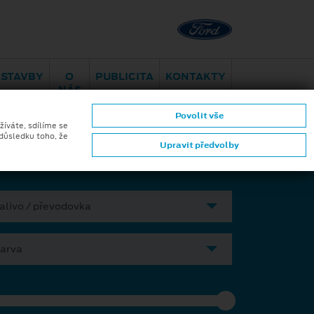
Brno - Juliánov
Bělohorská
ESTAVBY
O
PUBLICITA
KONTAKTY
NÁS
Povolit vše
ktromobilita
Aplikace Ford
žíváte, sdílíme se
 důsledku toho, že
Upravit předvolby
alivo / převodovka
arva