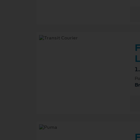
F
L
1
Po
B
F