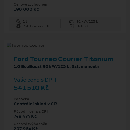
Cenové zvýhodnění
190 000 Kč
1 l
92 kW/125 k
7st. Powershift
Hybrid
Ford Tourneo Courier Titanium
1.0 EcoBoost 92 kW/125 k, 6st. manuální
Vaše cena s DPH
541 510 Kč
Pobočka
Centrální sklad v ČR
Původní cena s DPH
749 474 Kč
Cenové zvýhodnění
207 964 Kč