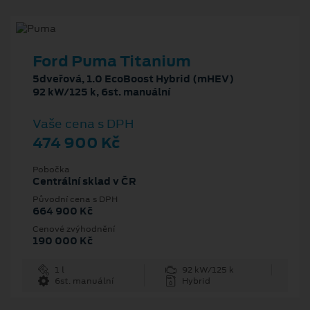
Ford Puma Titanium
5dveřová, 1.0 EcoBoost Hybrid (mHEV)
92 kW/125 k, 6st. manuální
Vaše cena s DPH
474 900 Kč
Pobočka
Centrální sklad v ČR
Původní cena s DPH
664 900 Kč
Cenové zvýhodnění
190 000 Kč
1 l
92 kW/125 k
6st. manuální
Hybrid