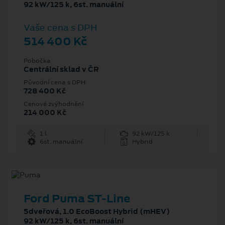
92 kW/125 k, 6st. manuální
Vaše cena s DPH
514 400 Kč
Pobočka
Centrální sklad v ČR
Původní cena s DPH
728 400 Kč
Cenové zvýhodnění
214 000 Kč
1 l
92 kW/125 k
6st. manuální
Hybrid
Ford Puma ST-Line
5dveřová, 1.0 EcoBoost Hybrid (mHEV)
92 kW/125 k, 6st. manuální