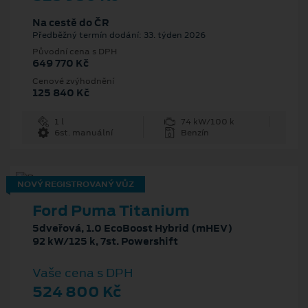
Na cestě do ČR
Předběžný termín dodání: 33. týden 2026
Původní cena s DPH
649 770 Kč
Cenové zvýhodnění
125 840 Kč
1 l
74 kW/100 k
6st. manuální
Benzín
NOVÝ REGISTROVANÝ VŮZ
Ford Puma Titanium
5dveřová, 1.0 EcoBoost Hybrid (mHEV)
92 kW/125 k, 7st. Powershift
Vaše cena s DPH
524 800 Kč