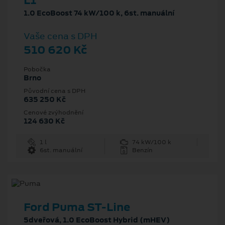
L1
1.0 EcoBoost 74 kW/100 k, 6st. manuální
Vaše cena s DPH
510 620 Kč
Pobočka
Brno
Původní cena s DPH
635 250 Kč
Cenové zvýhodnění
124 630 Kč
1 l
74 kW/100 k
6st. manuální
Benzín
Ford Puma ST-Line
5dveřová, 1.0 EcoBoost Hybrid (mHEV)