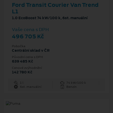
Ford Transit Courier Van Trend
L1
1.0 EcoBoost 74 kW/100 k, 6st. manuální
Vaše cena s DPH
496 705 Kč
Pobočka
Centrální sklad v ČR
Původní cena s DPH
639 485 Kč
Cenové zvýhodnění
142 780 Kč
1 l
74 kW/100 k
6st. manuální
Benzín