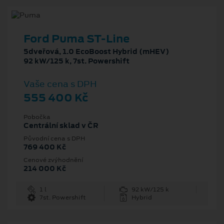
Ford Puma ST-Line
5dveřová, 1.0 EcoBoost Hybrid (mHEV)
92 kW/125 k, 7st. Powershift
Vaše cena s DPH
555 400 Kč
Pobočka
Centrální sklad v ČR
Původní cena s DPH
769 400 Kč
Cenové zvýhodnění
214 000 Kč
1 l
92 kW/125 k
7st. Powershift
Hybrid