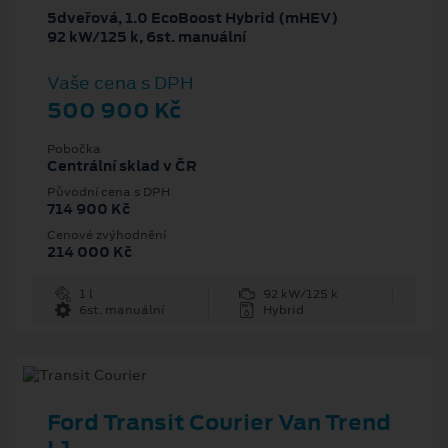
5dveřová, 1.0 EcoBoost Hybrid (mHEV)
92 kW/125 k, 6st. manuální
Vaše cena s DPH
500 900 Kč
Pobočka
Centrální sklad v ČR
Původní cena s DPH
714 900 Kč
Cenové zvýhodnění
214 000 Kč
1 l
92 kW/125 k
6st. manuální
Hybrid
Ford Transit Courier Van Trend