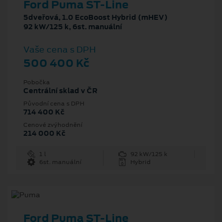
Ford Puma ST-Line
5dveřová, 1.0 EcoBoost Hybrid (mHEV)
92 kW/125 k, 6st. manuální
Vaše cena s DPH
500 400 Kč
Pobočka
Centrální sklad v ČR
Původní cena s DPH
714 400 Kč
Cenové zvýhodnění
214 000 Kč
1 l
92 kW/125 k
6st. manuální
Hybrid
Ford Puma ST-Line