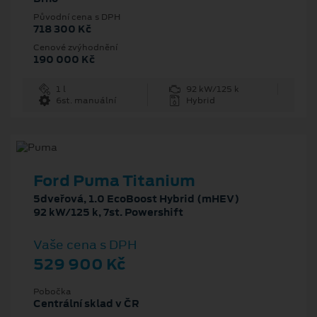
Původní cena s DPH
718 300 Kč
Cenové zvýhodnění
190 000 Kč
1 l
92 kW/125 k
6st. manuální
Hybrid
Ford Puma Titanium
5dveřová, 1.0 EcoBoost Hybrid (mHEV)
92 kW/125 k, 7st. Powershift
Vaše cena s DPH
529 900 Kč
Pobočka
Centrální sklad v ČR