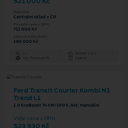
521 000 Kč
Pobočka
Centrální sklad v ČR
Původní cena s DPH
711 000 Kč
Cenové zvýhodnění
190 000 Kč
1 l
92 kW/125 k
7st. Powershift
Hybrid
Ford Transit Courier Kombi N1
Trend L1
1.0 EcoBoost 74 kW/100 k, 6st. manuální
Vaše cena s DPH
523 930 Kč