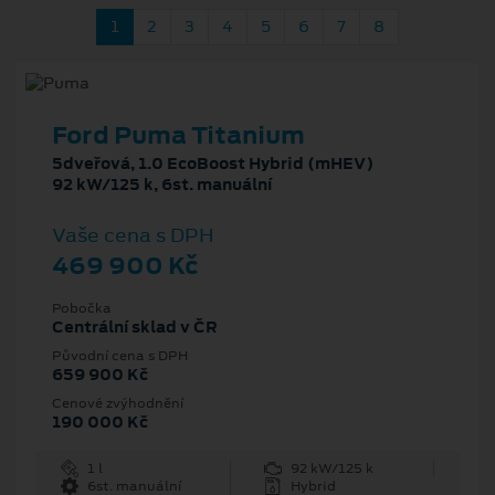
1
2
3
4
5
6
7
8
Ford Puma Titanium
5dveřová, 1.0 EcoBoost Hybrid (mHEV)
92 kW/125 k, 6st. manuální
Vaše cena s DPH
469 900 Kč
Pobočka
Centrální sklad v ČR
Původní cena s DPH
659 900 Kč
Cenové zvýhodnění
190 000 Kč
1 l
92 kW/125 k
6st. manuální
Hybrid