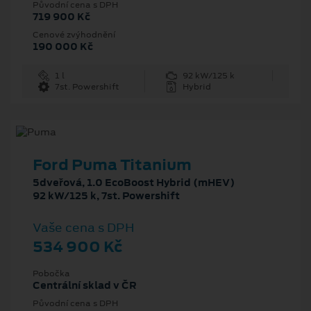
Původní cena s DPH
719 900 Kč
Cenové zvýhodnění
190 000 Kč
1 l
92 kW/125 k
7st. Powershift
Hybrid
Ford Puma Titanium
5dveřová, 1.0 EcoBoost Hybrid (mHEV)
92 kW/125 k, 7st. Powershift
Vaše cena s DPH
534 900 Kč
Pobočka
Centrální sklad v ČR
Původní cena s DPH