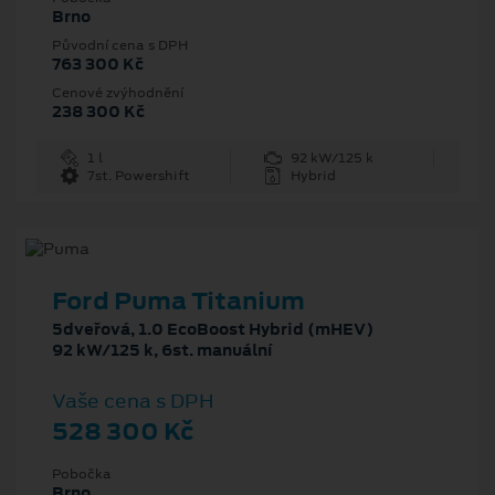
Brno
Původní cena s DPH
763 300 Kč
Cenové zvýhodnění
238 300 Kč
1 l
92 kW/125 k
7st. Powershift
Hybrid
Ford Puma Titanium
5dveřová, 1.0 EcoBoost Hybrid (mHEV)
92 kW/125 k, 6st. manuální
Vaše cena s DPH
528 300 Kč
Pobočka
Brno