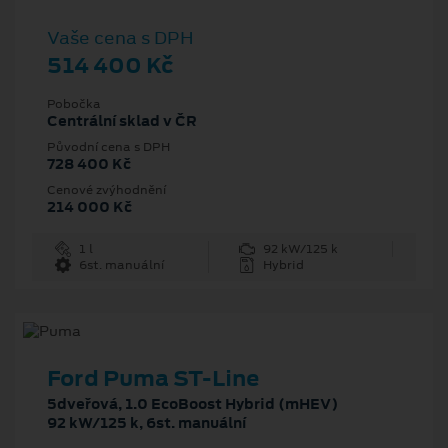
Vaše cena s DPH
514 400 Kč
Pobočka
Centrální sklad v ČR
Původní cena s DPH
728 400 Kč
Cenové zvýhodnění
214 000 Kč
1 l
92 kW/125 k
6st. manuální
Hybrid
Ford Puma ST-Line
5dveřová, 1.0 EcoBoost Hybrid (mHEV)
92 kW/125 k, 6st. manuální