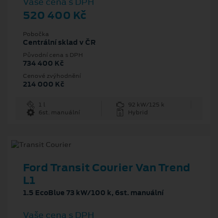
Vaše cena s DPH
520 400 Kč
Pobočka
Centrální sklad v ČR
Původní cena s DPH
734 400 Kč
Cenové zvýhodnění
214 000 Kč
1 l
92 kW/125 k
6st. manuální
Hybrid
Ford Transit Courier Van Trend
L1
1.5 EcoBlue 73 kW/100 k, 6st. manuální
Vaše cena s DPH