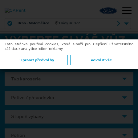
Brno - Maloměřice
Hády 968/2
VYBERTE SI VÁŠ VŮZ
Tato stránka používá cookies, které slouží pro zlepšení uživatelského
zážitku, k analytice i cílení reklamy.
Model
Upravit předvolby
Povolit vše
Typ karoserie
Palivo / převodovka
Stupeň výbavy
Pohon