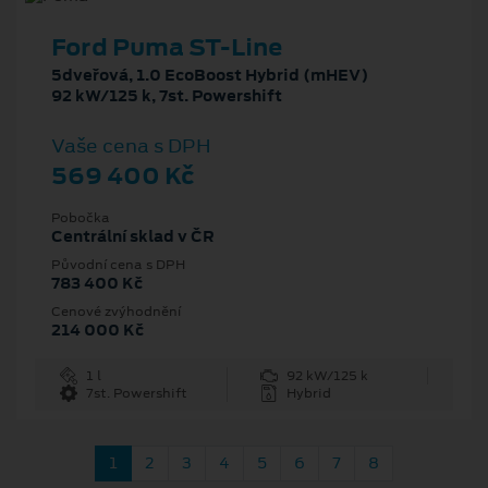
Ford Puma ST-Line
5dveřová, 1.0 EcoBoost Hybrid (mHEV)
92 kW/125 k, 7st. Powershift
Vaše cena s DPH
569 400 Kč
Pobočka
Centrální sklad v ČR
Původní cena s DPH
783 400 Kč
Cenové zvýhodnění
214 000 Kč
1 l
92 kW/125 k
7st. Powershift
Hybrid
1
2
3
4
5
6
7
8