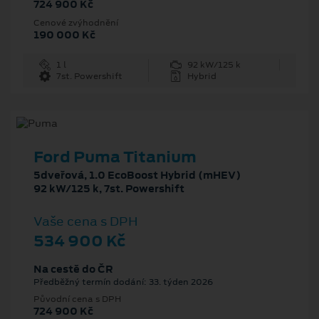
724 900 Kč
Cenové zvýhodnění
190 000 Kč
1 l
92 kW/125 k
7st. Powershift
Hybrid
Ford Puma Titanium
5dveřová, 1.0 EcoBoost Hybrid (mHEV)
92 kW/125 k, 7st. Powershift
Vaše cena s DPH
534 900 Kč
Na cestě do ČR
Předběžný termín dodání: 33. týden 2026
Původní cena s DPH
724 900 Kč