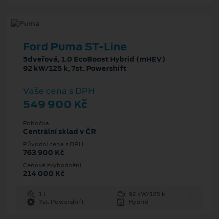
Ford Puma ST-Line
5dveřová, 1.0 EcoBoost Hybrid (mHEV)
92 kW/125 k, 7st. Powershift
Vaše cena s DPH
549 900 Kč
Pobočka
Centrální sklad v ČR
Původní cena s DPH
763 900 Kč
Cenové zvýhodnění
214 000 Kč
1 l
92 kW/125 k
7st. Powershift
Hybrid