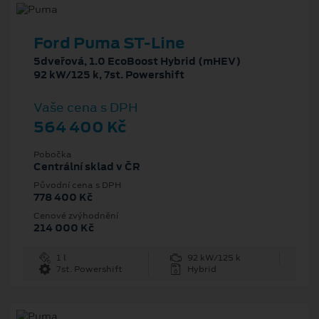
Ford Puma ST-Line
5dveřová, 1.0 EcoBoost Hybrid (mHEV)
92 kW/125 k, 7st. Powershift
Vaše cena s DPH
564 400 Kč
Pobočka
Centrální sklad v ČR
Původní cena s DPH
778 400 Kč
Cenové zvýhodnění
214 000 Kč
1 l
92 kW/125 k
7st. Powershift
Hybrid