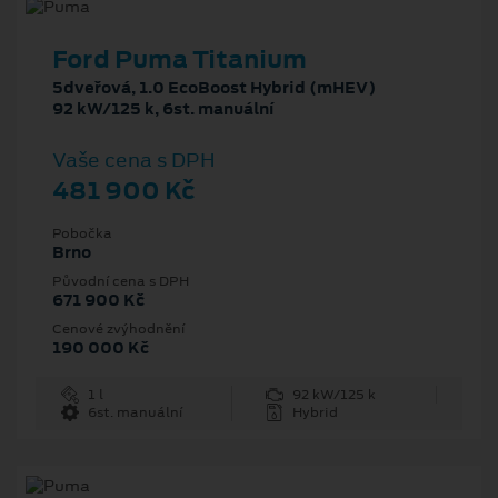
Ford Puma Titanium
5dveřová, 1.0 EcoBoost Hybrid (mHEV)
92 kW/125 k, 6st. manuální
Vaše cena s DPH
481 900 Kč
Pobočka
Brno
Původní cena s DPH
671 900 Kč
Cenové zvýhodnění
190 000 Kč
1 l
92 kW/125 k
6st. manuální
Hybrid