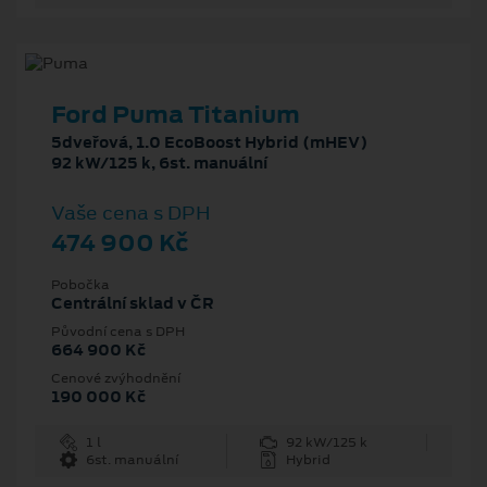
Ford Puma Titanium
5dveřová, 1.0 EcoBoost Hybrid (mHEV)
92 kW/125 k, 6st. manuální
Vaše cena s DPH
474 900 Kč
Pobočka
Centrální sklad v ČR
Původní cena s DPH
664 900 Kč
Cenové zvýhodnění
190 000 Kč
1 l
92 kW/125 k
6st. manuální
Hybrid