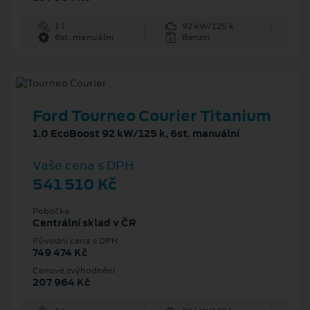
1 l
92 kW/125 k
6st. manuální
Benzín
Ford Tourneo Courier Titanium
1.0 EcoBoost 92 kW/125 k, 6st. manuální
Vaše cena s DPH
541 510 Kč
Pobočka
Centrální sklad v ČR
Původní cena s DPH
749 474 Kč
Cenové zvýhodnění
207 964 Kč