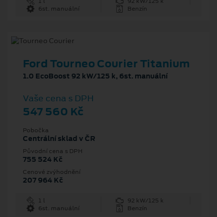
1 l
92 kW/125 k
6st. manuální
Benzín
Ford Tourneo Courier Titanium
1.0 EcoBoost 92 kW/125 k, 6st. manuální
Vaše cena s DPH
547 560 Kč
Pobočka
Centrální sklad v ČR
Původní cena s DPH
755 524 Kč
Cenové zvýhodnění
207 964 Kč
1 l
92 kW/125 k
6st. manuální
Benzín