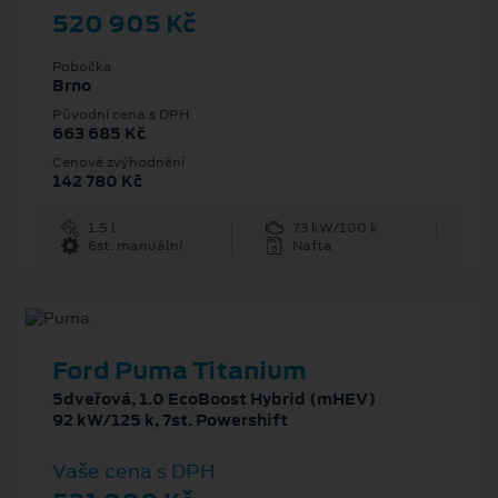
520 905 Kč
Pobočka
Brno
Původní cena s DPH
663 685 Kč
Cenové zvýhodnění
142 780 Kč
1.5 l
73 kW/100 k
6st. manuální
Nafta
Ford Puma Titanium
5dveřová, 1.0 EcoBoost Hybrid (mHEV)
92 kW/125 k, 7st. Powershift
Vaše cena s DPH