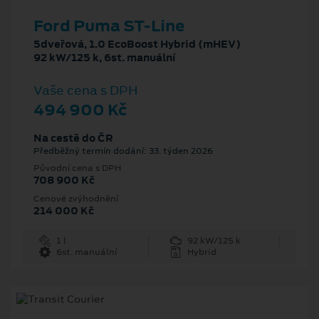
Ford Puma ST-Line
5dveřová, 1.0 EcoBoost Hybrid (mHEV)
92 kW/125 k, 6st. manuální
Vaše cena s DPH
494 900 Kč
Na cestě do ČR
Předběžný termín dodání: 33. týden 2026
Původní cena s DPH
708 900 Kč
Cenové zvýhodnění
214 000 Kč
1 l
92 kW/125 k
6st. manuální
Hybrid