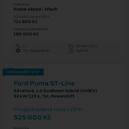
Pobočka
Praha-západ - Ořech
Původní cena s DPH
714 800 Kč
Cenové zvýhodnění
190 000 Kč
1 l
92 kW/125 k
7st. Powershift
Hybrid
PŘEDVÁDĚCÍ VŮZ
Ford Puma ST-Line
5dveřová, 1.0 EcoBoost Hybrid (mHEV)
92 kW/125 k, 7st. Powershift
Předpokládaná cena s DPH
525 000 Kč
Pobočka