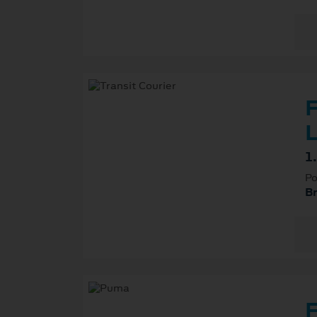
F
L
1
Po
B
F