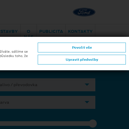
Brno - Juliánov
Bělohorská
ESTAVBY
O
PUBLICITA
KONTAKTY
NÁS
Povolit vše
ktromobilita
Aplikace Ford
žíváte, sdílíme se
 důsledku toho, že
Upravit předvolby
alivo / převodovka
arva