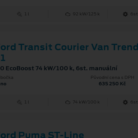
1 l
92 kW/125 k
6st
ord Transit Courier Van Tren
1
.0 EcoBoost 74 kW/100 k, 6st. manuální
bočka
Původní cena s DPH
rno
635 250 Kč
1 l
74 kW/100 k
6st
ord Puma ST-Line