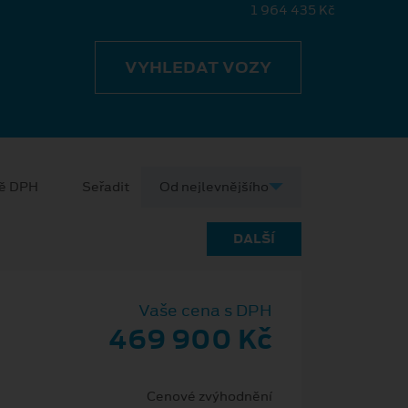
1 964 435 Kč
VYHLEDAT VOZY
ně DPH
Seřadit
DALŠÍ
Vaše cena s DPH
469 900 Kč
Cenové zvýhodnění