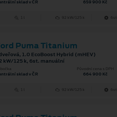
ntrální sklad v ČR
659 900 Kč
1 l
92 kW/125 k
6st
ord Puma Titanium
dveřová, 1.0 EcoBoost Hybrid (mHEV)
2 kW/125 k, 6st. manuální
bočka
Původní cena s DPH
ntrální sklad v ČR
664 900 Kč
1 l
92 kW/125 k
6st