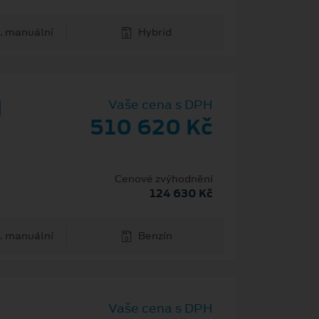
. manuální
Hybrid
d
Vaše cena s DPH
510 620 Kč
Cenové zvýhodnění
124 630 Kč
. manuální
Benzín
Vaše cena s DPH