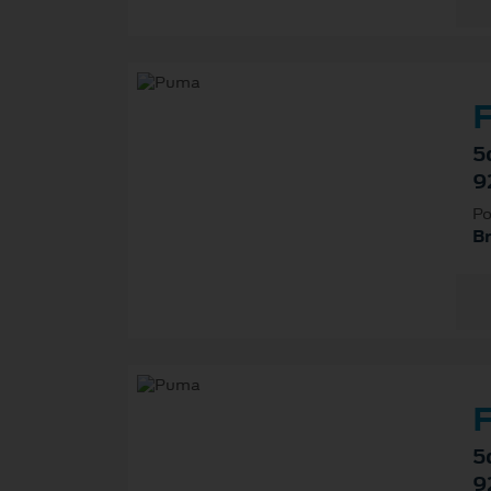
F
5
9
Po
B
F
5
9