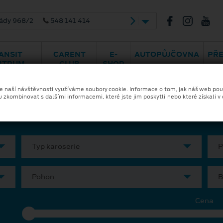
ády 968/2
548 141 414
ANSIT
CARENT
E-
AUTOPŮJČOVNA
PŘ
NTRUM
CLUB
SHOP
ka a financování
Skladové vozy
Ele
ze naší návštěvnosti využíváme soubory cookie. Informace o tom, jak náš web pou
u zkombinovat s dalšími informacemi, které jste jim poskytli nebo které získali v
Typ karoserie
P
Pohon
B
Cena