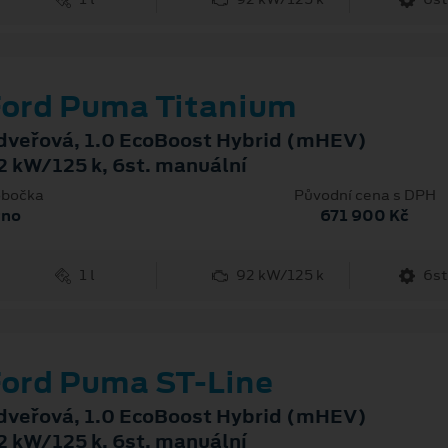
ord Puma Titanium
dveřová, 1.0 EcoBoost Hybrid (mHEV)
2 kW/125 k, 6st. manuální
bočka
Původní cena s DPH
rno
671 900 Kč
1 l
92 kW/125 k
6st
ord Puma ST-Line
dveřová, 1.0 EcoBoost Hybrid (mHEV)
2 kW/125 k, 6st. manuální