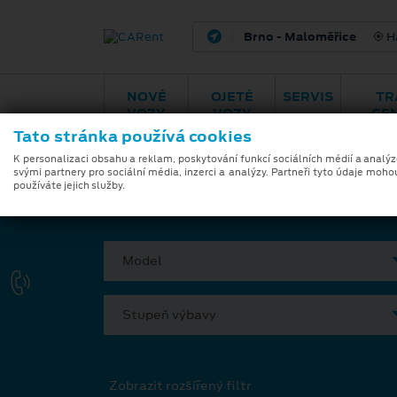
Brno - Maloměřice
H
NOVÉ
OJETÉ
SERVIS
TR
VOZY
VOZY
CE
Tato stránka používá cookies
Modely
Zvýhodněná nabíd
K personalizaci obsahu a reklam, poskytování funkcí sociálních médií a analý
svými partnery pro sociální média, inzerci a analýzy. Partneři tyto údaje moho
používáte jejich služby.
VYBERTE SI VÁŠ VŮZ
Model
Stupeň výbavy
Zobrazit rozšířený filtr