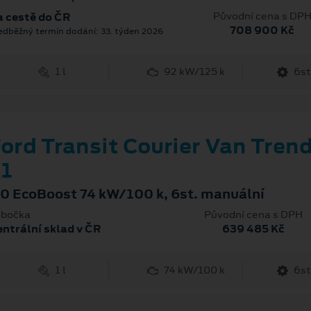
Původní cena s DP
 cestě do ČR
708 900 Kč
edběžný termín dodání: 33. týden 2026
1 l
92 kW/125 k
6st
ord Transit Courier Van Tren
1
.0 EcoBoost 74 kW/100 k, 6st. manuální
bočka
Původní cena s DPH
ntrální sklad v ČR
639 485 Kč
1 l
74 kW/100 k
6st