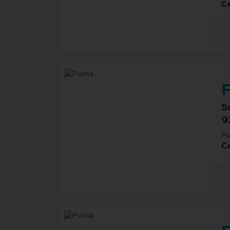
Ce
F
5
9
Po
Ce