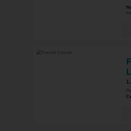
Na
Př
F
L
1
Po
Ce