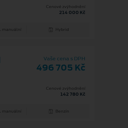
H
Cenové zvýhodnění
214 000 Kč
. manuální
Hybrid
d
Vaše cena s DPH
496 705 Kč
Cenové zvýhodnění
142 780 Kč
. manuální
Benzín