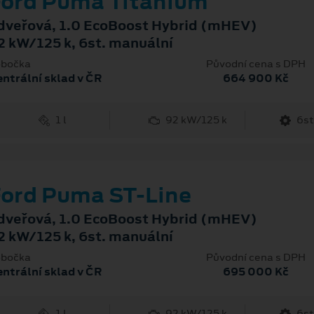
ord Puma Titanium
dveřová, 1.0 EcoBoost Hybrid (mHEV)
2 kW/125 k, 6st. manuální
bočka
Původní cena s DPH
ntrální sklad v ČR
664 900 Kč
1 l
92 kW/125 k
6st
ord Puma ST-Line
dveřová, 1.0 EcoBoost Hybrid (mHEV)
2 kW/125 k, 6st. manuální
bočka
Původní cena s DPH
ntrální sklad v ČR
695 000 Kč
1 l
92 kW/125 k
6st