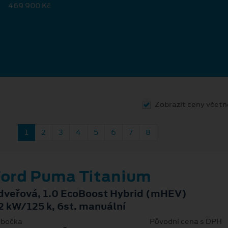
469 900 Kč
Zobrazit ceny včet
1
2
3
4
5
6
7
8
ord Puma Titanium
dveřová, 1.0 EcoBoost Hybrid (mHEV)
2 kW/125 k, 6st. manuální
bočka
Původní cena s DPH