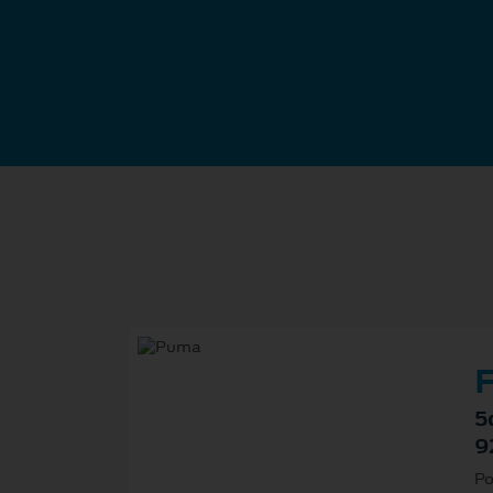
F
5
9
Po