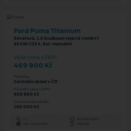
Ford Puma Titanium
5dveřová, 1.0 EcoBoost Hybrid (mHEV)
92 kW/125 k, 6st. manuální
Vaše cena s DPH
469 900 Kč
Pobočka
Centrální sklad v ČR
Původní cena s DPH
659 900 Kč
Cenové zvýhodnění
190 000 Kč
1 l
92 kW/125 k
6st. manuální
Hybrid