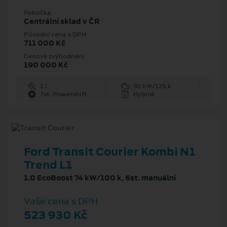
Pobočka
Centrální sklad v ČR
Původní cena s DPH
711 000 Kč
Cenové zvýhodnění
190 000 Kč
1 l
92 kW/125 k
7st. Powershift
Hybrid
Ford Transit Courier Kombi N1
Trend L1
1.0 EcoBoost 74 kW/100 k, 6st. manuální
Vaše cena s DPH
523 930 Kč