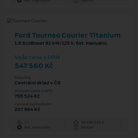
6st. manuální
Benzín
Ford Tourneo Courier Titanium
1.0 EcoBoost 92 kW/125 k, 6st. manuální
Vaše cena s DPH
547 560 Kč
Pobočka
Centrální sklad v ČR
Původní cena s DPH
755 524 Kč
Cenové zvýhodnění
207 964 Kč
1 l
92 kW/125 k
6st. manuální
Benzín