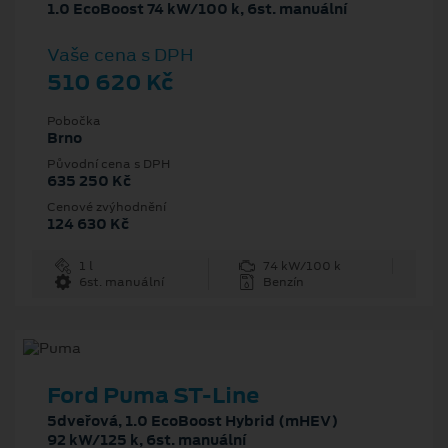
1.0 EcoBoost 74 kW/100 k, 6st. manuální
Vaše cena s DPH
510 620 Kč
Pobočka
Brno
Původní cena s DPH
635 250 Kč
Cenové zvýhodnění
124 630 Kč
1 l
74 kW/100 k
6st. manuální
Benzín
Ford Puma ST-Line
5dveřová, 1.0 EcoBoost Hybrid (mHEV)
92 kW/125 k, 6st. manuální