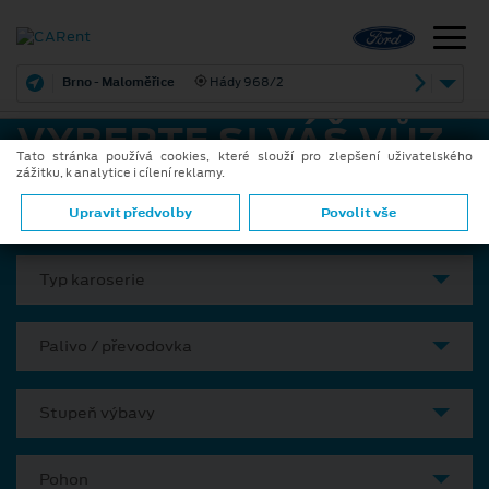
Brno - Maloměřice
Hády 968/2
VYBERTE SI VÁŠ VŮZ
Tato stránka používá cookies, které slouží pro zlepšení uživatelského
zážitku, k analytice i cílení reklamy.
Model
Upravit předvolby
Povolit vše
Typ karoserie
Palivo / převodovka
Stupeň výbavy
Pohon