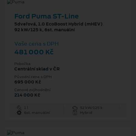
Ford Puma ST-Line
5dveřová, 1.0 EcoBoost Hybrid (mHEV)
92 kW/125 k, 6st. manuální
Vaše cena s DPH
481 000 Kč
Pobočka
Centrální sklad v ČR
Původní cena s DPH
695 000 Kč
Cenové zvýhodnění
214 000 Kč
1 l
92 kW/125 k
6st. manuální
Hybrid