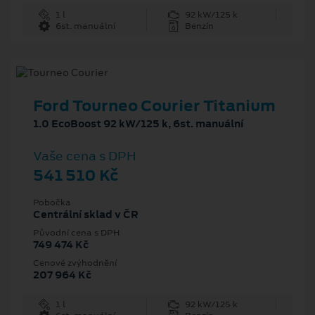
1 l
92 kW/125 k
6st. manuální
Benzín
Ford Tourneo Courier Titanium
1.0 EcoBoost 92 kW/125 k, 6st. manuální
Vaše cena s DPH
541 510 Kč
Pobočka
Centrální sklad v ČR
Původní cena s DPH
749 474 Kč
Cenové zvýhodnění
207 964 Kč
1 l
92 kW/125 k