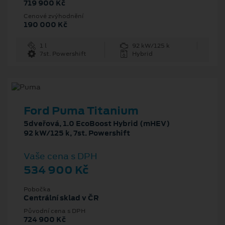
719 900 Kč
Cenové zvýhodnění
190 000 Kč
1 l
92 kW/125 k
7st. Powershift
Hybrid
Ford Puma Titanium
5dveřová, 1.0 EcoBoost Hybrid (mHEV)
92 kW/125 k, 7st. Powershift
Vaše cena s DPH
534 900 Kč
Pobočka
Centrální sklad v ČR
Původní cena s DPH
724 900 Kč