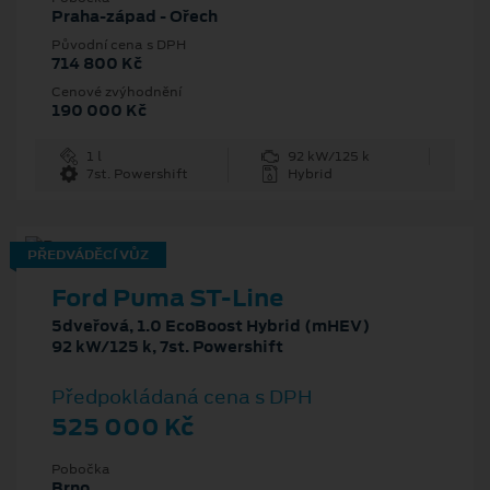
Praha-západ - Ořech
Původní cena s DPH
714 800 Kč
Cenové zvýhodnění
190 000 Kč
1 l
92 kW/125 k
7st. Powershift
Hybrid
PŘEDVÁDĚCÍ VŮZ
Ford Puma ST-Line
5dveřová, 1.0 EcoBoost Hybrid (mHEV)
92 kW/125 k, 7st. Powershift
Předpokládaná cena s DPH
525 000 Kč
Pobočka
Brno