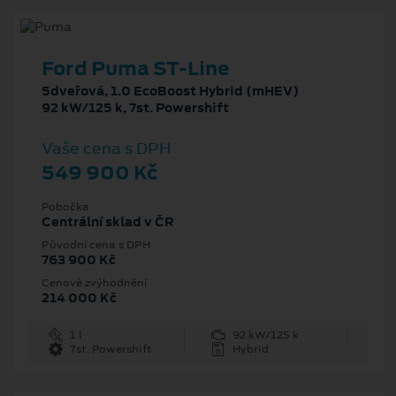
Ford Puma ST-Line
5dveřová, 1.0 EcoBoost Hybrid (mHEV)
92 kW/125 k, 7st. Powershift
Vaše cena s DPH
549 900 Kč
Pobočka
Centrální sklad v ČR
Původní cena s DPH
763 900 Kč
Cenové zvýhodnění
214 000 Kč
1 l
92 kW/125 k
7st. Powershift
Hybrid