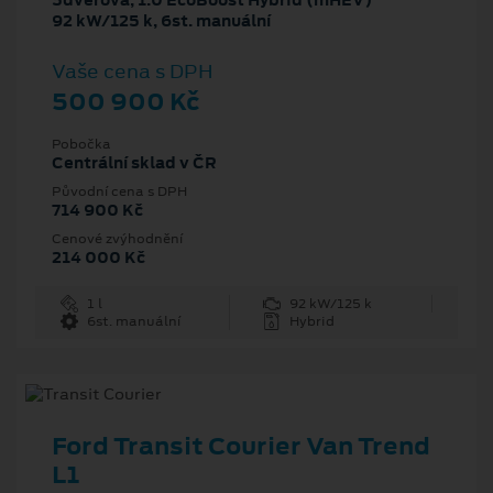
5dveřová, 1.0 EcoBoost Hybrid (mHEV)
92 kW/125 k, 6st. manuální
Vaše cena s DPH
500 900 Kč
Pobočka
Centrální sklad v ČR
Původní cena s DPH
714 900 Kč
Cenové zvýhodnění
214 000 Kč
1 l
92 kW/125 k
6st. manuální
Hybrid
Ford Transit Courier Van Trend
L1