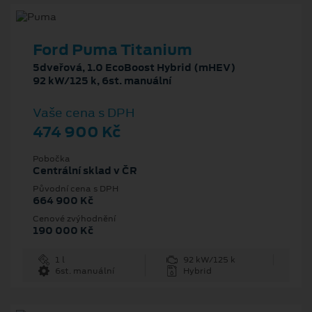
Ford Puma Titanium
5dveřová, 1.0 EcoBoost Hybrid (mHEV)
92 kW/125 k, 6st. manuální
Vaše cena s DPH
474 900 Kč
Pobočka
Centrální sklad v ČR
Původní cena s DPH
664 900 Kč
Cenové zvýhodnění
190 000 Kč
1 l
92 kW/125 k
6st. manuální
Hybrid