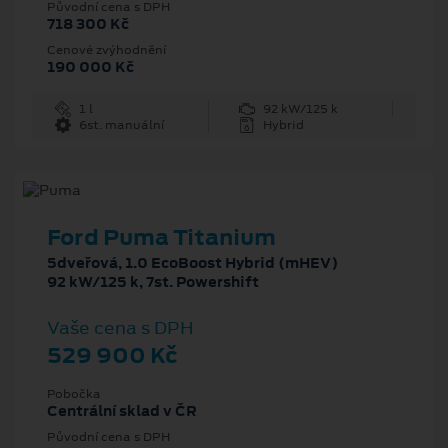
Původní cena s DPH
718 300 Kč
Cenové zvýhodnění
190 000 Kč
1 l
92 kW/125 k
6st. manuální
Hybrid
Ford Puma Titanium
5dveřová, 1.0 EcoBoost Hybrid (mHEV)
92 kW/125 k, 7st. Powershift
Vaše cena s DPH
529 900 Kč
Pobočka
Centrální sklad v ČR
Původní cena s DPH