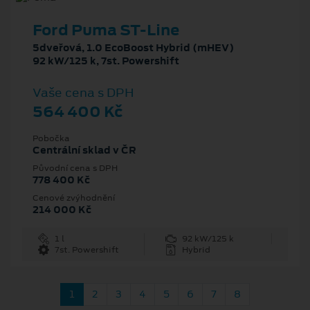
Ford Puma ST-Line
5dveřová, 1.0 EcoBoost Hybrid (mHEV)
92 kW/125 k, 7st. Powershift
Vaše cena s DPH
564 400 Kč
Pobočka
Centrální sklad v ČR
Původní cena s DPH
778 400 Kč
Cenové zvýhodnění
214 000 Kč
1 l
92 kW/125 k
7st. Powershift
Hybrid
1
2
3
4
5
6
7
8