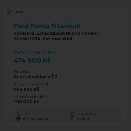
Ford Puma Titanium
5dveřová, 1.0 EcoBoost Hybrid (mHEV)
92 kW/125 k, 6st. manuální
Vaše cena s DPH
474 900 Kč
Pobočka
Centrální sklad v ČR
Původní cena s DPH
664 900 Kč
Cenové zvýhodnění
190 000 Kč
1 l
92 kW/125 k
6st. manuální
Hybrid