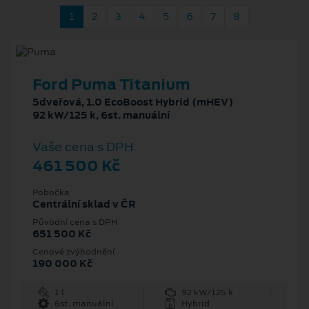
1
2
3
4
5
6
7
8
Ford Puma Titanium
5dveřová, 1.0 EcoBoost Hybrid (mHEV)
92 kW/125 k, 6st. manuální
Vaše cena s DPH
461 500 Kč
Pobočka
Centrální sklad v ČR
Původní cena s DPH
651 500 Kč
Cenové zvýhodnění
190 000 Kč
1 l
92 kW/125 k
6st. manuální
Hybrid