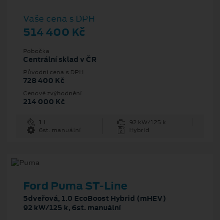
Vaše cena s DPH
514 400 Kč
Pobočka
Centrální sklad v ČR
Původní cena s DPH
728 400 Kč
Cenové zvýhodnění
214 000 Kč
1 l
92 kW/125 k
6st. manuální
Hybrid
Ford Puma ST-Line
5dveřová, 1.0 EcoBoost Hybrid (mHEV)
92 kW/125 k, 6st. manuální