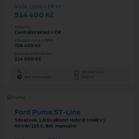
Vaše cena s DPH
514 400 Kč
Pobočka
Centrální sklad v ČR
Původní cena s DPH
728 400 Kč
Cenové zvýhodnění
214 000 Kč
1 l
92 kW/125 k
6st. manuální
Hybrid
Ford Puma ST-Line
5dveřová, 1.0 EcoBoost Hybrid (mHEV)
92 kW/125 k, 6st. manuální