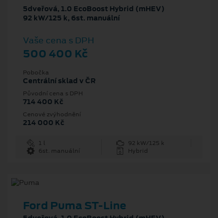
5dveřová, 1.0 EcoBoost Hybrid (mHEV)
92 kW/125 k, 6st. manuální
Vaše cena s DPH
500 400 Kč
Pobočka
Centrální sklad v ČR
Původní cena s DPH
714 400 Kč
Cenové zvýhodnění
214 000 Kč
1 l
92 kW/125 k
6st. manuální
Hybrid
Ford Puma ST-Line