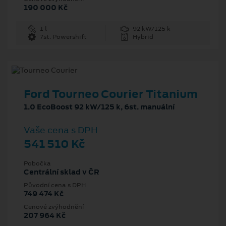
190 000 Kč
1 l
92 kW/125 k
7st. Powershift
Hybrid
Ford Tourneo Courier Titanium
1.0 EcoBoost 92 kW/125 k, 6st. manuální
Vaše cena s DPH
541 510 Kč
Pobočka
Centrální sklad v ČR
Původní cena s DPH
749 474 Kč
Cenové zvýhodnění
207 964 Kč