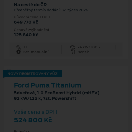
Na cestě do ČR
Předběžný termín dodání: 32. týden 2026
Původní cena s DPH
649 770 Kč
Cenové zvýhodnění
125 840 Kč
1 l
74 kW/100 k
6st. manuální
Benzín
NOVÝ REGISTROVANÝ VŮZ
Ford Puma Titanium
5dveřová, 1.0 EcoBoost Hybrid (mHEV)
92 kW/125 k, 7st. Powershift
Vaše cena s DPH
524 800 Kč
Pobočka