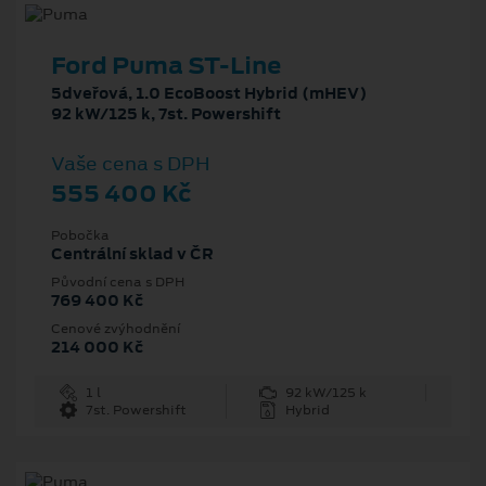
Ford Puma ST-Line
5dveřová, 1.0 EcoBoost Hybrid (mHEV)
92 kW/125 k, 7st. Powershift
Vaše cena s DPH
555 400 Kč
Pobočka
Centrální sklad v ČR
Původní cena s DPH
769 400 Kč
Cenové zvýhodnění
214 000 Kč
1 l
92 kW/125 k
7st. Powershift
Hybrid