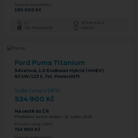
Cenové zvýhodnění
190 000 Kč
1 l
92 kW/125 k
7st. Powershift
Hybrid
Ford Puma Titanium
5dveřová, 1.0 EcoBoost Hybrid (mHEV)
92 kW/125 k, 7st. Powershift
Vaše cena s DPH
534 900 Kč
Na cestě do ČR
Předběžný termín dodání: 32. týden 2026
Původní cena s DPH
724 900 Kč
Cenové zvýhodnění