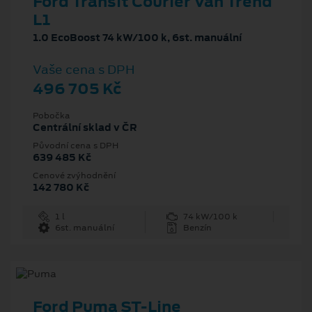
Ford Transit Courier Van Trend
L1
1.0 EcoBoost 74 kW/100 k, 6st. manuální
Vaše cena s DPH
496 705 Kč
Pobočka
Centrální sklad v ČR
Původní cena s DPH
639 485 Kč
Cenové zvýhodnění
142 780 Kč
1 l
74 kW/100 k
6st. manuální
Benzín
Ford Puma ST-Line