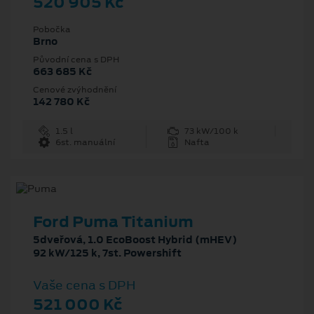
520 905 Kč
Pobočka
Brno
Původní cena s DPH
663 685 Kč
Cenové zvýhodnění
142 780 Kč
1.5 l
73 kW/100 k
6st. manuální
Nafta
Ford Puma Titanium
5dveřová, 1.0 EcoBoost Hybrid (mHEV)
92 kW/125 k, 7st. Powershift
Vaše cena s DPH
521 000 Kč