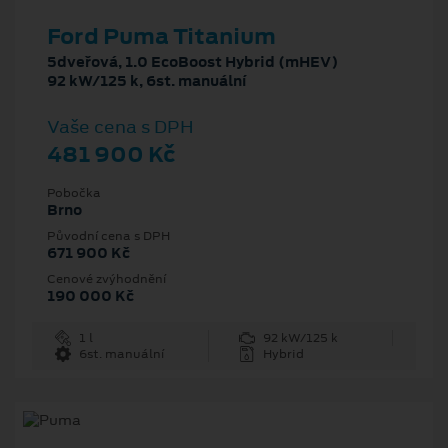
Ford Puma Titanium
5dveřová, 1.0 EcoBoost Hybrid (mHEV)
92 kW/125 k, 6st. manuální
Vaše cena s DPH
481 900 Kč
Pobočka
Brno
Původní cena s DPH
671 900 Kč
Cenové zvýhodnění
190 000 Kč
1 l
92 kW/125 k
6st. manuální
Hybrid