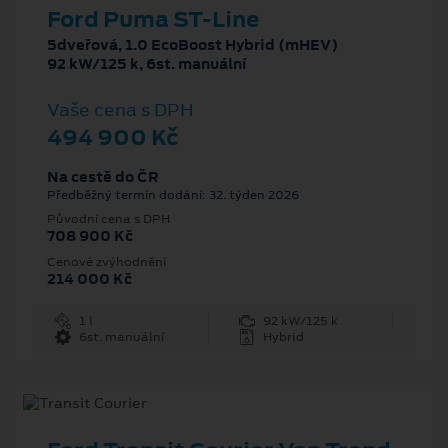
Ford Puma ST-Line
5dveřová, 1.0 EcoBoost Hybrid (mHEV)
92 kW/125 k, 6st. manuální
Vaše cena s DPH
494 900 Kč
Na cestě do ČR
Předběžný termín dodání: 32. týden 2026
Původní cena s DPH
708 900 Kč
Cenové zvýhodnění
214 000 Kč
1 l
92 kW/125 k
6st. manuální
Hybrid