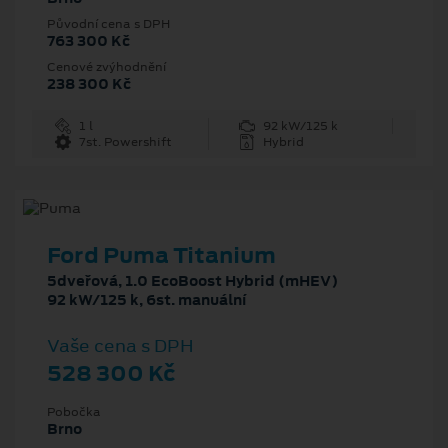
Původní cena s DPH
763 300 Kč
Cenové zvýhodnění
238 300 Kč
1 l
92 kW/125 k
7st. Powershift
Hybrid
Ford Puma Titanium
5dveřová, 1.0 EcoBoost Hybrid (mHEV)
92 kW/125 k, 6st. manuální
Vaše cena s DPH
528 300 Kč
Pobočka
Brno