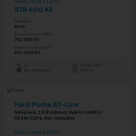
Vaše cena s DPH
518 400 Kč
Pobočka
Brno
Původní cena s DPH
732 400 Kč
Cenové zvýhodnění
214 000 Kč
1 l
92 kW/125 k
6st. manuální
Hybrid
Ford Puma ST-Line
5dveřová, 1.0 EcoBoost Hybrid (mHEV)
92 kW/125 k, 6st. manuální
Vaše cena s DPH