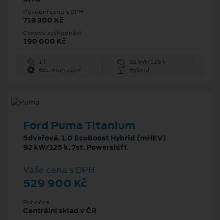
Původní cena s DPH
718 300 Kč
Cenové zvýhodnění
190 000 Kč
1 l
92 kW/125 k
6st. manuální
Hybrid
Ford Puma Titanium
5dveřová, 1.0 EcoBoost Hybrid (mHEV)
92 kW/125 k, 7st. Powershift
Vaše cena s DPH
529 900 Kč
Pobočka
Centrální sklad v ČR