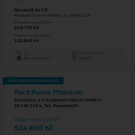
Na cestě do ČR
Předběžný termín dodání: 33. týden 2026
Původní cena s DPH
649 770 Kč
Cenové zvýhodnění
125 840 Kč
1 l
74 kW/100 k
6st. manuální
Benzín
NOVÝ REGISTROVANÝ VŮZ
Ford Puma Titanium
5dveřová, 1.0 EcoBoost Hybrid (mHEV)
92 kW/125 k, 7st. Powershift
Vaše cena s DPH
524 800 Kč