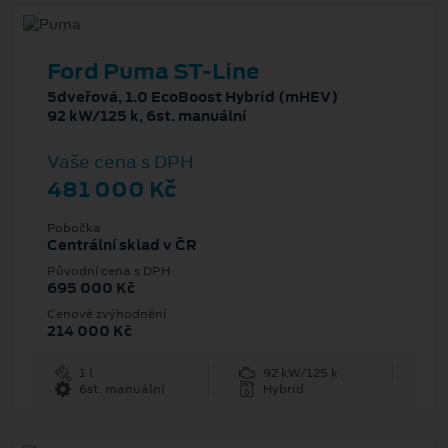
Ford Puma ST-Line
5dveřová, 1.0 EcoBoost Hybrid (mHEV)
92 kW/125 k, 6st. manuální
Vaše cena s DPH
481 000 Kč
Pobočka
Centrální sklad v ČR
Původní cena s DPH
695 000 Kč
Cenové zvýhodnění
214 000 Kč
1 l
92 kW/125 k
6st. manuální
Hybrid