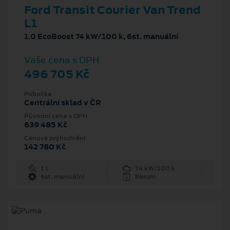
Ford Transit Courier Van Trend
L1
1.0 EcoBoost 74 kW/100 k, 6st. manuální
Vaše cena s DPH
496 705 Kč
Pobočka
Centrální sklad v ČR
Původní cena s DPH
639 485 Kč
Cenové zvýhodnění
142 780 Kč
1 l
74 kW/100 k
6st. manuální
Benzín