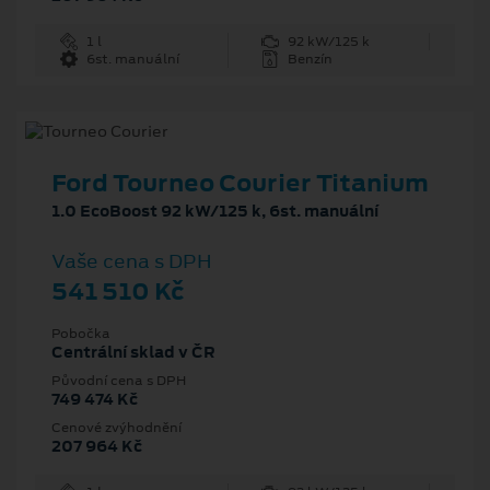
1 l
92 kW/125 k
6st. manuální
Benzín
Ford Tourneo Courier Titanium
1.0 EcoBoost 92 kW/125 k, 6st. manuální
Vaše cena s DPH
541 510 Kč
Pobočka
Centrální sklad v ČR
Původní cena s DPH
749 474 Kč
Cenové zvýhodnění
207 964 Kč