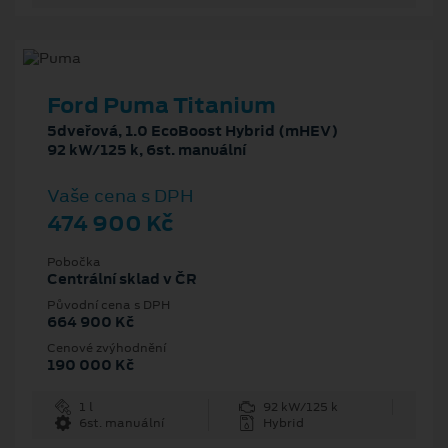
Ford Puma Titanium
5dveřová, 1.0 EcoBoost Hybrid (mHEV)
92 kW/125 k, 6st. manuální
Vaše cena s DPH
474 900 Kč
Pobočka
Centrální sklad v ČR
Původní cena s DPH
664 900 Kč
Cenové zvýhodnění
190 000 Kč
1 l
92 kW/125 k
6st. manuální
Hybrid