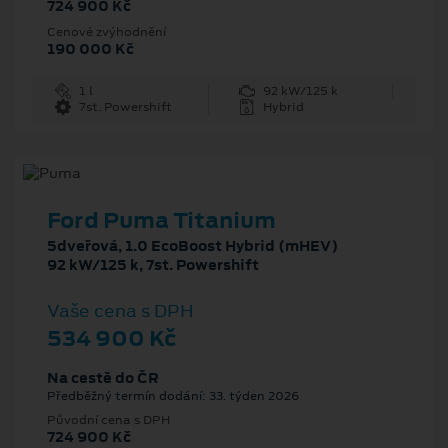
724 900 Kč
Cenové zvýhodnění
190 000 Kč
1 l
92 kW/125 k
7st. Powershift
Hybrid
Ford Puma Titanium
5dveřová, 1.0 EcoBoost Hybrid (mHEV)
92 kW/125 k, 7st. Powershift
Vaše cena s DPH
534 900 Kč
Na cestě do ČR
Předběžný termín dodání: 33. týden 2026
Původní cena s DPH
724 900 Kč