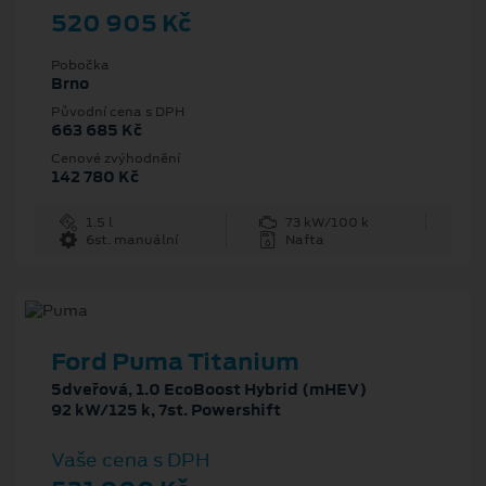
520 905 Kč
Pobočka
Brno
Původní cena s DPH
663 685 Kč
Cenové zvýhodnění
142 780 Kč
1.5 l
73 kW/100 k
6st. manuální
Nafta
Ford Puma Titanium
5dveřová, 1.0 EcoBoost Hybrid (mHEV)
92 kW/125 k, 7st. Powershift
Vaše cena s DPH