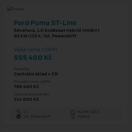
Ford Puma ST-Line
5dveřová, 1.0 EcoBoost Hybrid (mHEV)
92 kW/125 k, 7st. Powershift
Vaše cena s DPH
555 400 Kč
Pobočka
Centrální sklad v ČR
Původní cena s DPH
769 400 Kč
Cenové zvýhodnění
214 000 Kč
1 l
92 kW/125 k
7st. Powershift
Hybrid