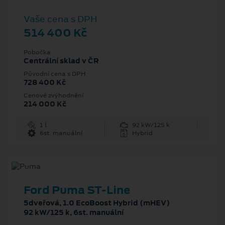
Vaše cena s DPH
514 400 Kč
Pobočka
Centrální sklad v ČR
Původní cena s DPH
728 400 Kč
Cenové zvýhodnění
214 000 Kč
1 l
92 kW/125 k
6st. manuální
Hybrid
Ford Puma ST-Line
5dveřová, 1.0 EcoBoost Hybrid (mHEV)
92 kW/125 k, 6st. manuální