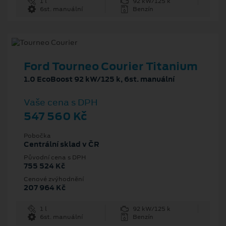
1 l
92 kW/125 k
6st. manuální
Benzín
Ford Tourneo Courier Titanium
1.0 EcoBoost 92 kW/125 k, 6st. manuální
Vaše cena s DPH
547 560 Kč
Pobočka
Centrální sklad v ČR
Původní cena s DPH
755 524 Kč
Cenové zvýhodnění
207 964 Kč
1 l
92 kW/125 k
6st. manuální
Benzín