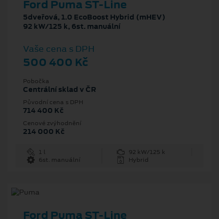
Ford Puma ST-Line
5dveřová, 1.0 EcoBoost Hybrid (mHEV)
92 kW/125 k, 6st. manuální
Vaše cena s DPH
500 400 Kč
Pobočka
Centrální sklad v ČR
Původní cena s DPH
714 400 Kč
Cenové zvýhodnění
214 000 Kč
1 l
92 kW/125 k
6st. manuální
Hybrid
Ford Puma ST-Line