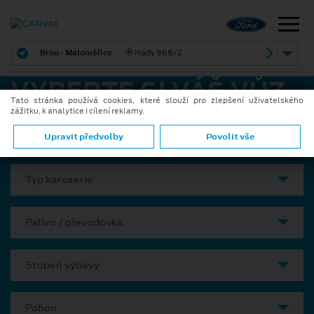
Brno - Maloměřice
Hády 968/2
VYBERTE SI VÁŠ VŮZ
Tato stránka používá cookies, které slouží pro zlepšení uživatelského
zážitku, k analytice i cílení reklamy.
Model
Upravit předvolby
Povolit vše
Typ karoserie
Palivo / převodovka
Stupeň výbavy
Pohon