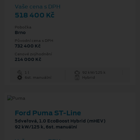
Vaše cena s DPH
518 400 Kč
Pobočka
Brno
Původní cena s DPH
732 400 Kč
Cenové zvýhodnění
214 000 Kč
1 l
92 kW/125 k
6st. manuální
Hybrid
Ford Puma ST-Line
5dveřová, 1.0 EcoBoost Hybrid (mHEV)
92 kW/125 k, 6st. manuální