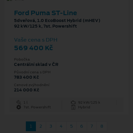
Ford Puma ST-Line
5dveřová, 1.0 EcoBoost Hybrid (mHEV)
92 kW/125 k, 7st. Powershift
Vaše cena s DPH
569 400 Kč
Pobočka
Centrální sklad v ČR
Původní cena s DPH
783 400 Kč
Cenové zvýhodnění
214 000 Kč
1 l
92 kW/125 k
7st. Powershift
Hybrid
1
2
3
4
5
6
7
8