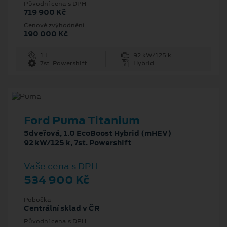
Původní cena s DPH
719 900 Kč
Cenové zvýhodnění
190 000 Kč
1 l
92 kW/125 k
7st. Powershift
Hybrid
Ford Puma Titanium
5dveřová, 1.0 EcoBoost Hybrid (mHEV)
92 kW/125 k, 7st. Powershift
Vaše cena s DPH
534 900 Kč
Pobočka
Centrální sklad v ČR
Původní cena s DPH