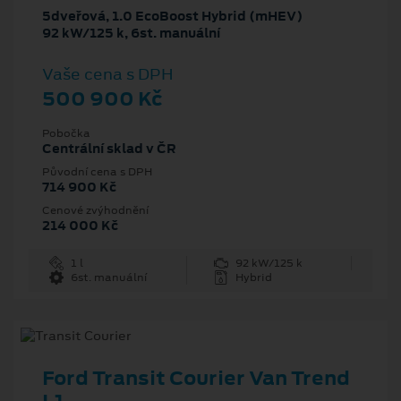
5dveřová, 1.0 EcoBoost Hybrid (mHEV)
92 kW/125 k, 6st. manuální
Vaše cena s DPH
500 900 Kč
Pobočka
Centrální sklad v ČR
Původní cena s DPH
714 900 Kč
Cenové zvýhodnění
214 000 Kč
1 l
92 kW/125 k
6st. manuální
Hybrid
Ford Transit Courier Van Trend