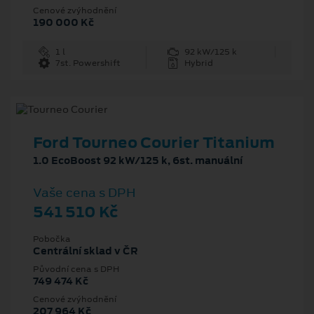
Cenové zvýhodnění
190 000 Kč
1 l
92 kW/125 k
7st. Powershift
Hybrid
Ford Tourneo Courier Titanium
1.0 EcoBoost 92 kW/125 k, 6st. manuální
Vaše cena s DPH
541 510 Kč
Pobočka
Centrální sklad v ČR
Původní cena s DPH
749 474 Kč
Cenové zvýhodnění
207 964 Kč