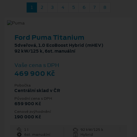
1
2
3
4
5
6
7
8
Ford Puma Titanium
5dveřová, 1.0 EcoBoost Hybrid (mHEV)
92 kW/125 k, 6st. manuální
Vaše cena s DPH
469 900 Kč
Pobočka
Centrální sklad v ČR
Původní cena s DPH
659 900 Kč
Cenové zvýhodnění
190 000 Kč
1 l
92 kW/125 k
6st. manuální
Hybrid