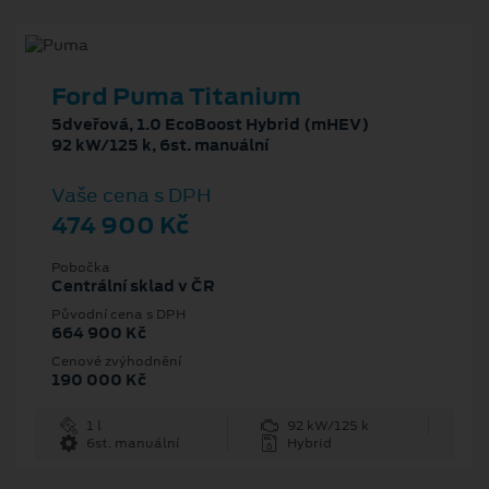
Ford Puma Titanium
5dveřová, 1.0 EcoBoost Hybrid (mHEV)
92 kW/125 k, 6st. manuální
Vaše cena s DPH
474 900 Kč
Pobočka
Centrální sklad v ČR
Původní cena s DPH
664 900 Kč
Cenové zvýhodnění
190 000 Kč
1 l
92 kW/125 k
6st. manuální
Hybrid