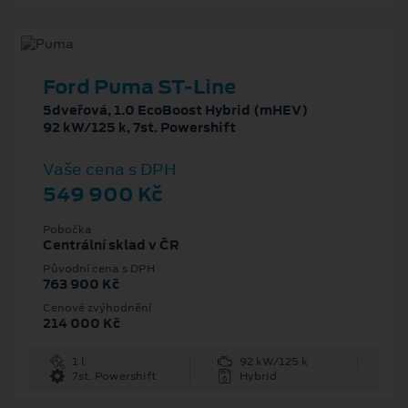
Ford Puma ST-Line
5dveřová, 1.0 EcoBoost Hybrid (mHEV)
92 kW/125 k, 7st. Powershift
Vaše cena s DPH
549 900 Kč
Pobočka
Centrální sklad v ČR
Původní cena s DPH
763 900 Kč
Cenové zvýhodnění
214 000 Kč
1 l
92 kW/125 k
7st. Powershift
Hybrid