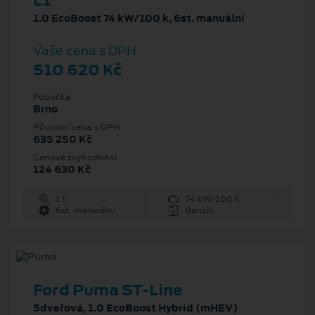
L1
1.0 EcoBoost 74 kW/100 k, 6st. manuální
Vaše cena s DPH
510 620 Kč
Pobočka
Brno
Původní cena s DPH
635 250 Kč
Cenové zvýhodnění
124 630 Kč
1 l
74 kW/100 k
6st. manuální
Benzín
Ford Puma ST-Line
5dveřová, 1.0 EcoBoost Hybrid (mHEV)