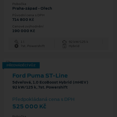
Pobočka
Praha-západ - Ořech
Původní cena s DPH
714 800 Kč
Cenové zvýhodnění
190 000 Kč
1 l
92 kW/125 k
7st. Powershift
Hybrid
PŘEDVÁDĚCÍ VŮZ
Ford Puma ST-Line
5dveřová, 1.0 EcoBoost Hybrid (mHEV)
92 kW/125 k, 7st. Powershift
Předpokládaná cena s DPH
525 000 Kč
Pobočka