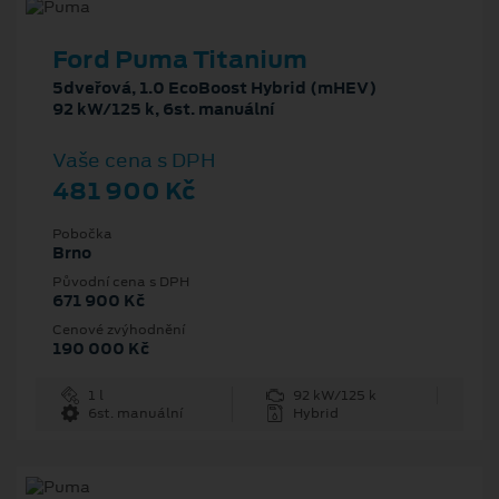
Ford Puma Titanium
5dveřová, 1.0 EcoBoost Hybrid (mHEV)
92 kW/125 k, 6st. manuální
Vaše cena s DPH
481 900 Kč
Pobočka
Brno
Původní cena s DPH
671 900 Kč
Cenové zvýhodnění
190 000 Kč
1 l
92 kW/125 k
6st. manuální
Hybrid