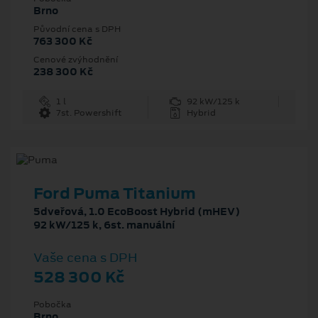
Brno
Původní cena s DPH
763 300 Kč
Cenové zvýhodnění
238 300 Kč
1 l
92 kW/125 k
7st. Powershift
Hybrid
Ford Puma Titanium
5dveřová, 1.0 EcoBoost Hybrid (mHEV)
92 kW/125 k, 6st. manuální
Vaše cena s DPH
528 300 Kč
Pobočka
Brno