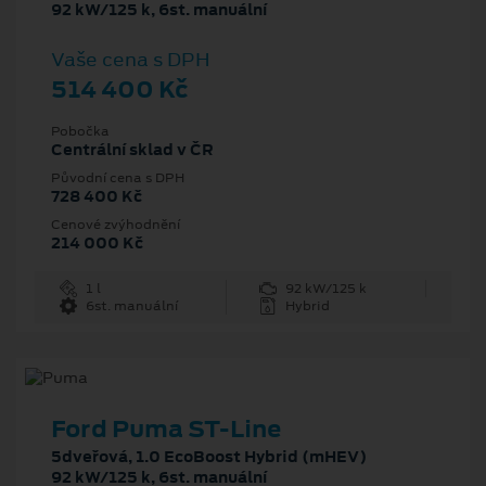
92 kW/125 k, 6st. manuální
Vaše cena s DPH
514 400 Kč
Pobočka
Centrální sklad v ČR
Původní cena s DPH
728 400 Kč
Cenové zvýhodnění
214 000 Kč
1 l
92 kW/125 k
6st. manuální
Hybrid
Ford Puma ST-Line
5dveřová, 1.0 EcoBoost Hybrid (mHEV)
92 kW/125 k, 6st. manuální