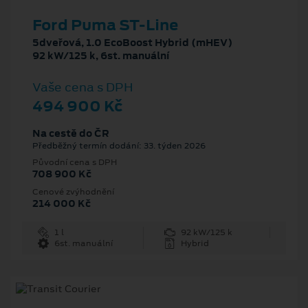
Ford Puma ST-Line
5dveřová, 1.0 EcoBoost Hybrid (mHEV)
92 kW/125 k, 6st. manuální
Vaše cena s DPH
494 900 Kč
Na cestě do ČR
Předběžný termín dodání: 33. týden 2026
Původní cena s DPH
708 900 Kč
Cenové zvýhodnění
214 000 Kč
1 l
92 kW/125 k
6st. manuální
Hybrid