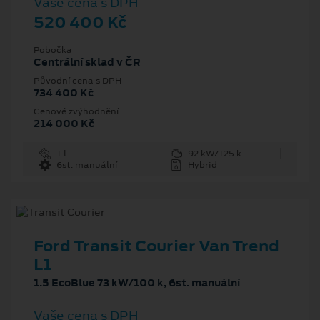
Vaše cena s DPH
520 400 Kč
Pobočka
Centrální sklad v ČR
Původní cena s DPH
734 400 Kč
Cenové zvýhodnění
214 000 Kč
1 l
92 kW/125 k
6st. manuální
Hybrid
Ford Transit Courier Van Trend
L1
1.5 EcoBlue 73 kW/100 k, 6st. manuální
Vaše cena s DPH