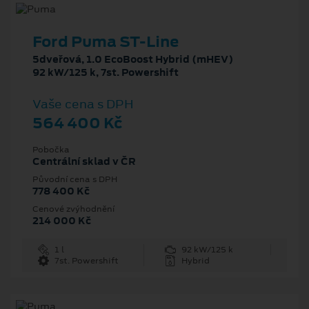
Ford Puma ST-Line
5dveřová, 1.0 EcoBoost Hybrid (mHEV)
92 kW/125 k, 7st. Powershift
Vaše cena s DPH
564 400 Kč
Pobočka
Centrální sklad v ČR
Původní cena s DPH
778 400 Kč
Cenové zvýhodnění
214 000 Kč
1 l
92 kW/125 k
7st. Powershift
Hybrid