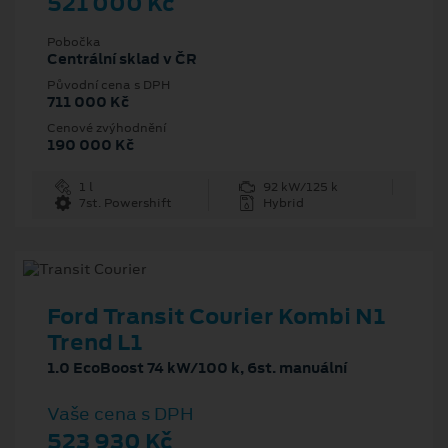
521 000 Kč
Pobočka
Centrální sklad v ČR
Původní cena s DPH
711 000 Kč
Cenové zvýhodnění
190 000 Kč
1 l
92 kW/125 k
7st. Powershift
Hybrid
Ford Transit Courier Kombi N1
Trend L1
1.0 EcoBoost 74 kW/100 k, 6st. manuální
Vaše cena s DPH
523 930 Kč