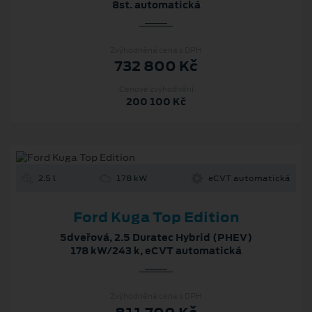
8st. automatická
Zvýhodněná cena s DPH
732 800 Kč
Cenové zvýhodnění
200 100 Kč
2.5 l
178 kW
eCVT automatická
Ford Kuga Top Edition
5dveřová, 2.5 Duratec Hybrid (PHEV)
178 kW/243 k, eCVT automatická
Zvýhodněná cena s DPH