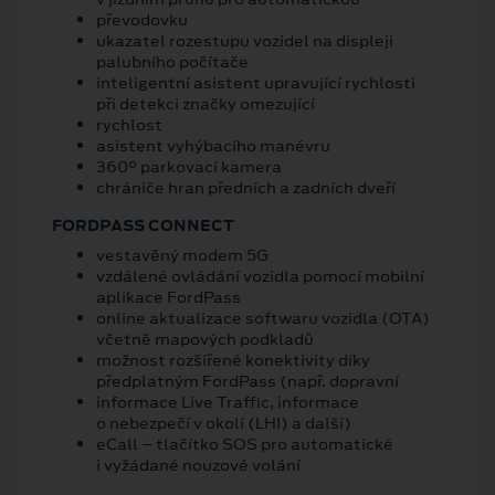
převodovku
ukazatel rozestupu vozidel na displeji
palubního počítače
inteligentní asistent upravující rychlosti
při detekci značky omezující
rychlost
asistent vyhýbacího manévru
360° parkovací kamera
chrániče hran předních a zadních dveří
FORDPASS CONNECT
vestavěný modem 5G
vzdálené ovládání vozidla pomocí mobilní
aplikace FordPass
online aktualizace softwaru vozidla (OTA)
včetně mapových podkladů
možnost rozšířené konektivity díky
předplatným FordPass (např. dopravní
informace Live Traffic, informace
o nebezpečí v okolí (LHI) a další)
eCall – tlačítko SOS pro automatické
i vyžádané nouzové volání