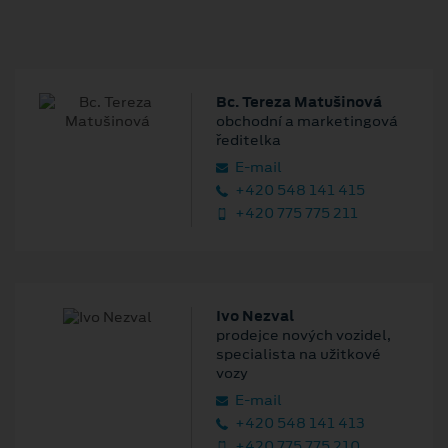
Bc. Tereza Matušinová
obchodní a marketingová
ředitelka
E‑mail
+420 548 141 415
+420 775 775 211
Ivo Nezval
prodejce nových vozidel,
specialista na užitkové
vozy
E‑mail
+420 548 141 413
+420 775 775 210