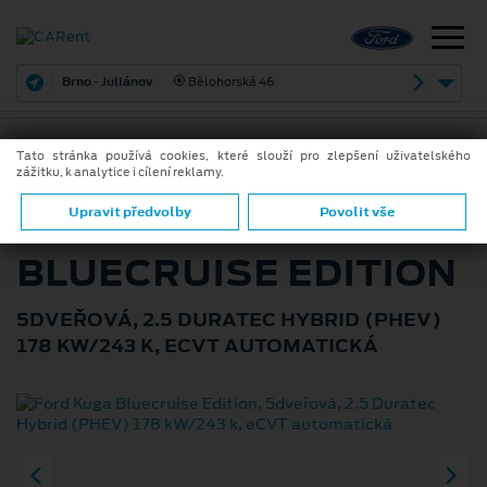
Brno - Juliánov
Bělohorská 46
Tato stránka používá cookies, které slouží pro zlepšení uživatelského
zážitku, k analytice i cílení reklamy.
ZPĚT
FORD KUGA
Upravit předvolby
Povolit vše
BLUECRUISE EDITION
5DVEŘOVÁ, 2.5 DURATEC HYBRID (PHEV)
178 KW/243 K, ECVT AUTOMATICKÁ