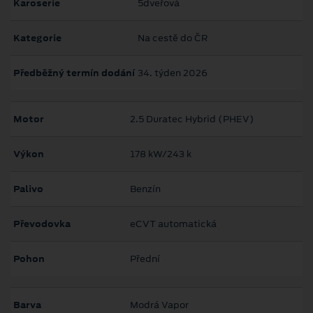
Karoserie
5dveřová
Kategorie
Na cestě do ČR
Předběžný termín dodání
34. týden 2026
Motor
2.5 Duratec Hybrid (PHEV)
Výkon
178 kW/243 k
Palivo
Benzín
Převodovka
eCVT automatická
Pohon
Přední
Barva
Modrá Vapor