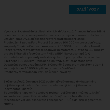
DALŠÍ VOZY
Vyobrazení vozů může být ilustrativní. Nabídka vozů, financování a uváděné
údaje jsou určeny pouze pro informační účely, nejsou závaznou nabídkou na
uzavření smlouvy. Nabídka financování platí pro podnikatele.
Prodloužená záruka Ford Protect 5 let nebo 100 000 km pro osobní vozy,
vozy řady Courier a Connect, 4 roky nebo 200 000 km pro modely Transit,
Ranger a vozy řady Custom se spalovacím motorem, 5 let nebo 150 000 km
pro vůz E-Transit a řadu Custom PHEV a BEV. Na vysokonapěťový
akumulátor a komponenty u elektrických vozů platí prodloužená záruka
8 let nebo 160 000 km. Doba nebo km: Vždy platí, co nastane dříve.
Dodatečný bonus uváděn s DPH. Zvýhodněná cena pro model Puma Gen⁠-⁠E
zahrnuje bonus 20 000 Kč při financování s Ford Credit.
Předběžný termín dodání vozu do ČR není závazný.
S účinností od 1. července 2021 podléhají veškeré nabídky havarijního
pojištění a povinného ručení všech spolupracujících pojišťoven tzv.
„segmentaci klientů“.
To umožňuje napojení na webové rozhraní pojišťoven a možnost získání
konkrétní sazby na základě detailních údajů o vozidle a klientovi
(specifikace vozidla, škodovost, zabezpečení, PSČ a dalších segmentační
kritéria).