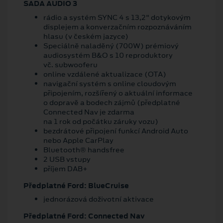
SADA AUDIO 3
rádio a systém SYNC 4 s 13,2" dotykovým
displejem a konverzačním rozpoznáváním
hlasu (v českém jazyce)
Speciálně naladěný (700W) prémiový
audiosystém B&O s 10 reproduktory
vč. subwooferu
online vzdálené aktualizace (OTA)
navigační systém s online cloudovým
připojením, rozšířený o aktuální informace
o dopravě a bodech zájmů (předplatné
Connected Nav je zdarma
na 1 rok od počátku záruky vozu)
bezdrátové připojení funkcí Android Auto
nebo Apple CarPlay
Bluetooth® handsfree
2 USB vstupy
příjem DAB+
Předplatné Ford: BlueCruise
jednorázová doživotní aktivace
Předplatné Ford: Connected Nav