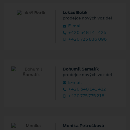
Lukáš Botík
prodejce nových vozidel
E‑mail
+420 548 141 425
+420 725 836 096
Bohumil Šamalík
prodejce nových vozidel
E‑mail
+420 548 141 412
+420 775 775 218
Monika Petrušková