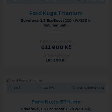
Ford Kuga Titanium
5dveřová, 1.5 EcoBoost 110 kW/150 k,
6st. manuální
Zvýhodněná cena s DPH
611 900 Kč
Cenové zvýhodnění
195 100 Kč
1.5 l
137 kW
8st. automatická
Ford Kuga ST-Line
5dveřová, 1.5 EcoBoost 137 kW/186 k,