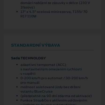
domácí nabíjení ze zásuvky v délce (230 V
1fázový)
17" x 4.5" ocelová minirezerva, T155/ 70
R17 110M
STANDARDNÍ VÝBAVA
Sada TECHNOLOGY
adaptivní tempomat (ACC)
s nastavitelným omezením rychlosti
v rozpětí:
0-200 km/h pro automat / 30-200 km/h
pro manuál
možnost asistované jízdy bez držení
volantu BlueCruise
(předplatné na 90 dní zdarma od aktivace)
Funkce Stop&Go s aktivním udržováním
v jízdním pruhu pro automatickou