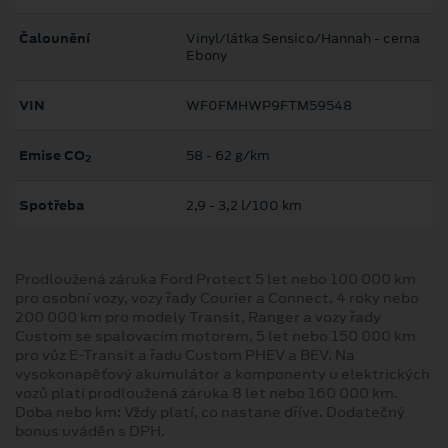
Čalounění
Vinyl/látka Sensico/Hannah - cerna
Ebony
VIN
WF0FMHWP9FTM59548
Emise CO
58 ‐ 62 g/km
2
Spotřeba
2,9 ‐ 3,2 l/100 km
Prodloužená záruka Ford Protect 5 let nebo 100 000 km
pro osobní vozy, vozy řady Courier a Connect, 4 roky nebo
200 000 km pro modely Transit, Ranger a vozy řady
Custom se spalovacím motorem, 5 let nebo 150 000 km
pro vůz E-Transit a řadu Custom PHEV a BEV. Na
vysokonapěťový akumulátor a komponenty u elektrických
vozů platí prodloužená záruka 8 let nebo 160 000 km.
Doba nebo km: Vždy platí, co nastane dříve. Dodatečný
bonus uváděn s DPH.