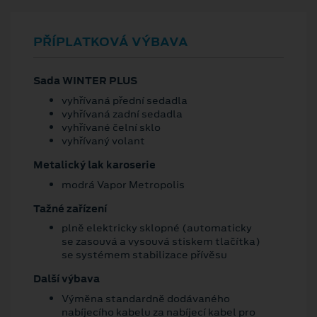
PŘÍPLATKOVÁ VÝBAVA
Sada WINTER PLUS
vyhřívaná přední sedadla
vyhřívaná zadní sedadla
vyhřívané čelní sklo
vyhřívaný volant
Metalický lak karoserie
modrá Vapor Metropolis
Tažné zařízení
plně elektricky sklopné (automaticky
se zasouvá a vysouvá stiskem tlačítka)
se systémem stabilizace přívěsu
Další výbava
Výměna standardně dodávaného
nabíjecího kabelu za nabíjecí kabel pro