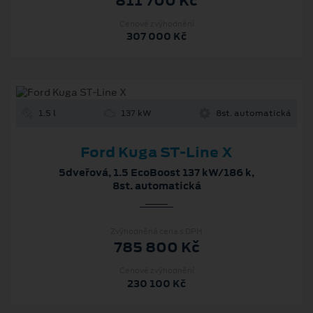
811 700 Kč
Cenové zvýhodnění
307 000 Kč
1.5 l
137 kW
8st. automatická
Ford Kuga ST-Line X
5dveřová, 1.5 EcoBoost 137 kW/186 k,
8st. automatická
Zvýhodněná cena s DPH
785 800 Kč
Cenové zvýhodnění
230 100 Kč