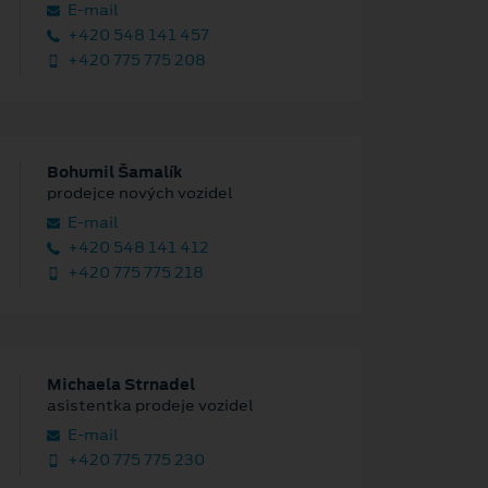
E‑mail
+420 548 141 457
+420 775 775 208
Bohumil Šamalík
prodejce nových vozidel
E‑mail
+420 548 141 412
+420 775 775 218
Michaela Strnadel
asistentka prodeje vozidel
E‑mail
+420 775 775 230