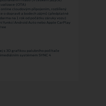
tualizace (OTA)
 online cloudovým připojením, rozšířený
ce o dopravě a bodech zájmů (předplatné
darma na 1 rok od počátku záruky vozu)
ní funkcí Android Auto nebo Apple CarPlay
free
ej s 3D grafikou palubního počítače
ltimediálním systémem SYNC 4