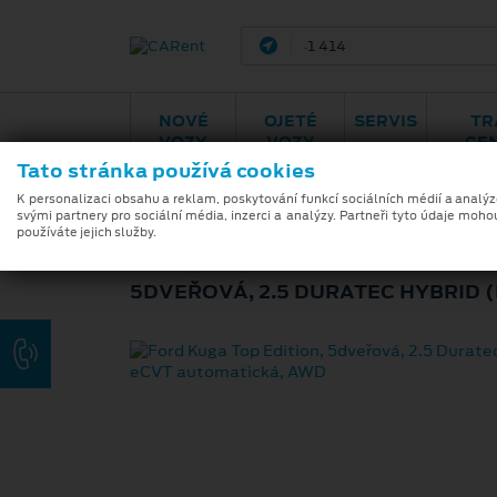
Brno - Juliánov
Bělo
NOVÉ
OJETÉ
SERVIS
TR
VOZY
VOZY
CE
Tato stránka používá cookies
K personalizaci obsahu a reklam, poskytování funkcí sociálních médií a analý
svými partnery pro sociální média, inzerci a analýzy. Partneři tyto údaje moho
FORD KUGA TOP 
používáte jejich služby.
5DVEŘOVÁ, 2.5 DURATEC HYBRID (