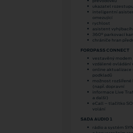
převodovku
ukazatel rozestupu 
inteligentní asiste
omezující
rychlost
asistent vyhýbací
360° parkovací ka
chrániče hran předn
FORDPASS CONNECT
vestavěný modem
vzdálené ovládání 
online aktualizace
podkladů
možnost rozšířené 
(např. dopravní
informace Live Traf
a další)
eCall – tlačítko S
volání
SADA AUDIO 1
rádio a systém SYN
a konverzačním ro