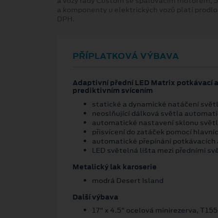
a vozy řady Custom se spalovacím motorem, 5
a komponenty u elektrických vozů platí prodl
DPH.
PŘÍPLATKOVÁ VÝBAVA
Adaptivní přední LED Matrix potkávací 
prediktivním svícením
statické a dynamické natáčení svě
neoslňující dálková světla automat
automatické nastavení sklonu svě
přisvícení do zatáček pomocí hlavn
automatické přepínání potkávacích 
LED světelná lišta mezi předními s
Metalický lak karoserie
modrá Desert Island
Další výbava
17" x 4.5" ocelová minirezerva, T15