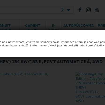
horská 46
548 141 414
ANSIT
CARENT
E-
AUTOPŮJČOVNA
PŘ
NTRUM
CLUB
SHOP
ze naší návštěvnosti využíváme soubory cookie. Informace o tom, jak náš web pou
u zkombinovat s dalšími informacemi, které jste jim poskytli nebo které získali v
EDITION
HEV) 134 KW/183 K, ECVT AUTOMATICKÁ, AWD