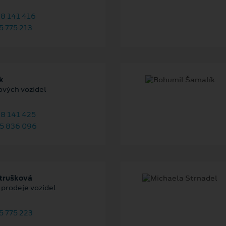
8 141 416
 775 213
k
ových vozidel
8 141 425
5 836 096
trušková
 prodeje vozidel
5 775 223