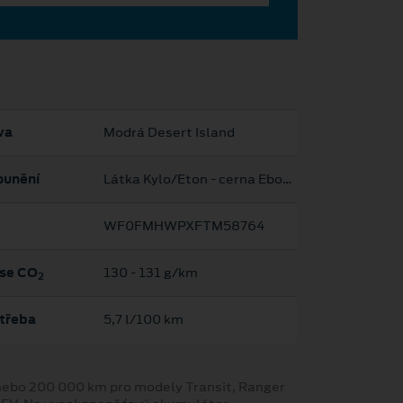
va
Modrá Desert Island
ounění
Látka Kylo/Eton - cerna Ebony
WF0FMHWPXFTM58764
se CO
130 ‐ 131 g/km
2
třeba
5,7 l/100 km
y nebo 200 000 km pro modely Transit, Ranger