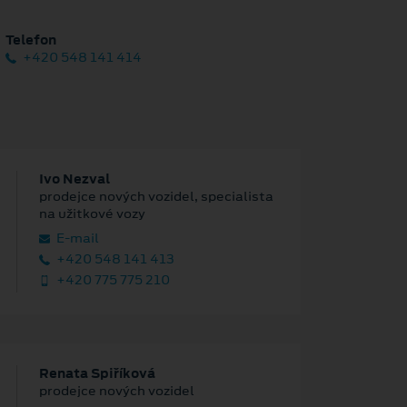
Telefon
+420 548 141 414
Ivo Nezval
prodejce nových vozidel, specialista
na užitkové vozy
E‑mail
+420 548 141 413
+420 775 775 210
Renata Spiříková
prodejce nových vozidel