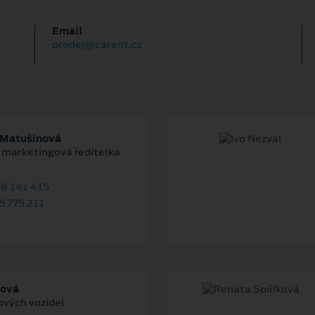
Email
prodej@carent.cz
 Matušinová
 marketingová ředitelka
8 141 415
 775 211
ková
ových vozidel