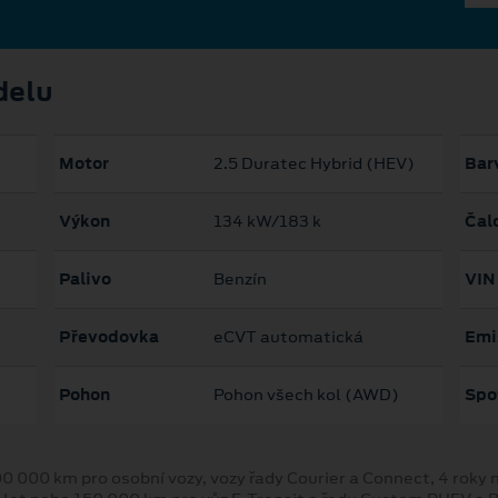
delu
Motor
2.5 Duratec Hybrid (HEV)
Bar
Výkon
134 kW/183 k
Čal
Palivo
Benzín
VIN
Převodovka
eCVT automatická
Emi
Pohon
Pohon všech kol (AWD)
Spo
00 000 km pro osobní vozy, vozy řady Courier a Connect, 4 rok