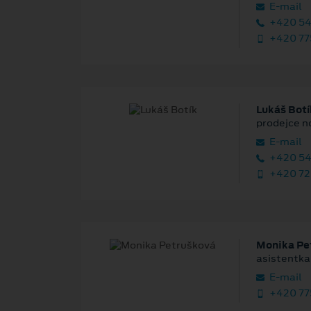
E‑mail
+420 54
+420 775
Lukáš Botí
prodejce n
E‑mail
+420 54
+420 72
Monika Pe
asistentka
E‑mail
+420 77