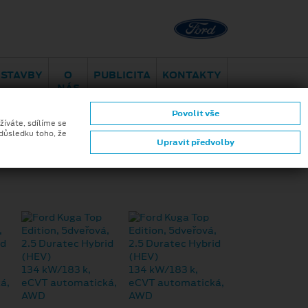
Brno - Maloměřice
Hády 96
ESTAVBY
O
PUBLICITA
KONTAKTY
NÁS
Povolit vše
žíváte, sdílíme se
 důsledku toho, že
Upravit předvolby
ZPĚT