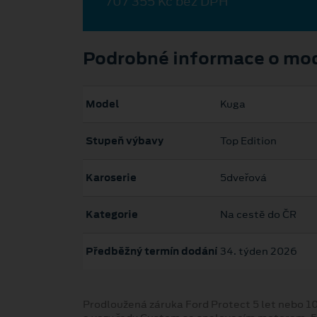
707 355 Kč bez DPH
Podrobné informace o mo
Model
Kuga
Stupeň výbavy
Top Edition
Karoserie
5dveřová
Kategorie
Na cestě do ČR
Předběžný termín dodání
34. týden 2026
Prodloužená záruka Ford Protect 5 let nebo 1