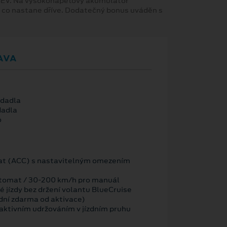
 BEV. Na vysokonapěťový akumulátor
, co nastane dříve. Dodatečný bonus uváděn s
AVA
edadla
dadla
o
t (ACC) s nastavitelným omezením
tomat / 30-200 km/h pro manuál
 jízdy bez držení volantu BlueCruise
dní zdarma od aktivace)
ktivním udržováním v jízdním pruhu