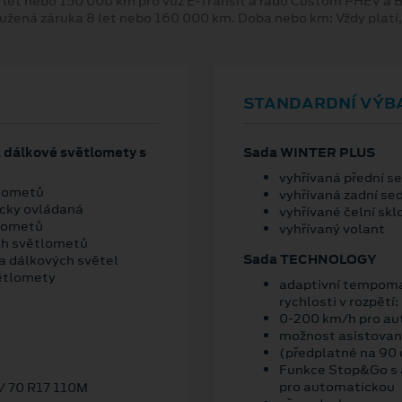
 let nebo 150 000 km pro vůz E-Transit a řadu Custom PHEV a
oužená záruka 8 let nebo 160 000 km. Doba nebo km: Vždy platí
STANDARDNÍ VÝB
a dálkové světlomety s
Sada WINTER PLUS
vyhřívaná přední s
tlometů
vyhřívaná zadní se
icky ovládaná
vyhřívané čelní skl
tlometů
vyhřívaný volant
ích světlometů
Sada TECHNOLOGY
a dálkových světel
větlomety
adaptivní tempoma
rychlosti v rozpětí:
0-200 km/h pro au
možnost asistované
(předplatné na 90 
Funkce Stop&Go s a
pro automatickou
5/ 70 R17 110M