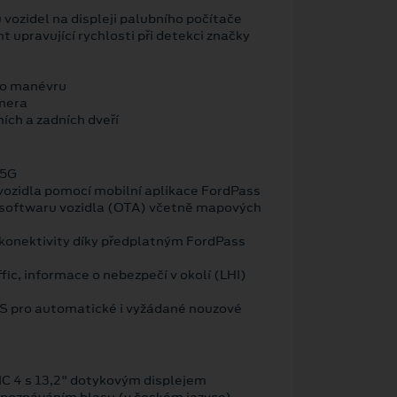
vozidel na displeji palubního počítače
nt upravující rychlosti při detekci značky
ho manévru
mera
ích a zadních dveří
 5G
vozidla pomocí mobilní aplikace FordPass
 softwaru vozidla (OTA) včetně mapových
konektivity díky předplatným FordPass
fic, informace o nebezpečí v okolí (LHI)
OS pro automatické i vyžádané nouzové
C 4 s 13,2" dotykovým displejem
zpoznáváním hlasu (v českém jazyce)