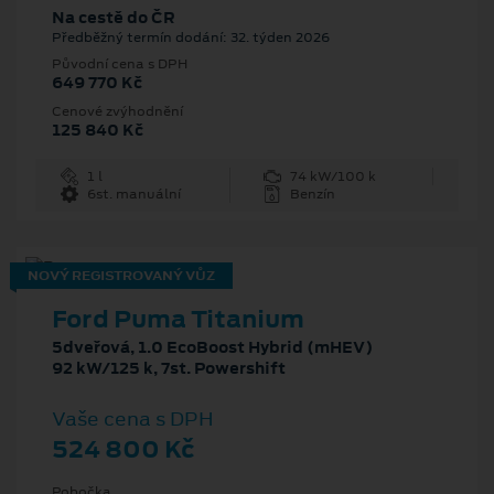
Na cestě do ČR
Předběžný termín dodání: 32. týden 2026
Původní cena s DPH
649 770 Kč
Cenové zvýhodnění
125 840 Kč
1 l
74 kW/100 k
6st. manuální
Benzín
NOVÝ REGISTROVANÝ VŮZ
Ford Puma Titanium
5dveřová, 1.0 EcoBoost Hybrid (mHEV)
92 kW/125 k, 7st. Powershift
Vaše cena s DPH
524 800 Kč
Pobočka