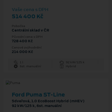
Vaše cena s DPH
514 400 Kč
Pobočka
Centrální sklad v ČR
Původní cena s DPH
728 400 Kč
Cenové zvýhodnění
214 000 Kč
1 l
92 kW/125 k
6st. manuální
Hybrid
Ford Puma ST-Line
5dveřová, 1.0 EcoBoost Hybrid (mHEV)
92 kW/125 k, 6st. manuální