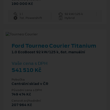
190 000 Kč
1 l
92 kW/125 k
7st. Powershift
Hybrid
Ford Tourneo Courier Titanium
1.0 EcoBoost 92 kW/125 k, 6st. manuální
Vaše cena s DPH
541 510 Kč
Pobočka
Centrální sklad v ČR
Původní cena s DPH
749 474 Kč
Cenové zvýhodnění
207 964 Kč