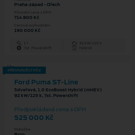
Praha-západ - Ořech
Původní cena s DPH
714 800 Kč
Cenové zvýhodnění
190 000 Kč
1 l
92 kW/125 k
7st. Powershift
Hybrid
PŘEDVÁDĚCÍ VŮZ
Ford Puma ST-Line
5dveřová, 1.0 EcoBoost Hybrid (mHEV)
92 kW/125 k, 7st. Powershift
Předpokládaná cena s DPH
525 000 Kč
Pobočka
Brno