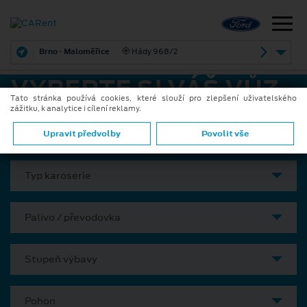
Brno - Maloměřice
Hády 968/2
VYBERTE SI VÁŠ VŮZ
Tato stránka používá cookies, které slouží pro zlepšení uživatelského
zážitku, k analytice i cílení reklamy.
Model
Upravit předvolby
Povolit vše
Typ karoserie
Palivo / převodovka
Stupeň výbavy
Pohon