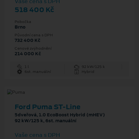
Vaše cena s DPH
518 400 Kč
Pobočka
Brno
Původní cena s DPH
732 400 Kč
Cenové zvýhodnění
214 000 Kč
1 l
92 kW/125 k
6st. manuální
Hybrid
Ford Puma ST-Line
5dveřová, 1.0 EcoBoost Hybrid (mHEV)
92 kW/125 k, 6st. manuální
Vaše cena s DPH