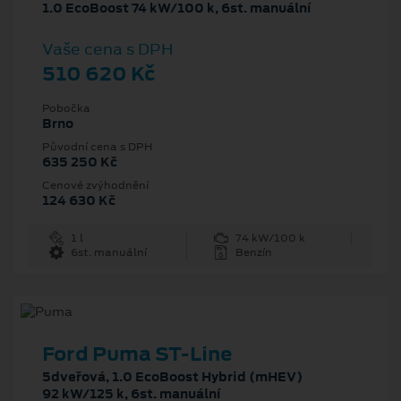
1.0 EcoBoost 74 kW/100 k, 6st. manuální
Vaše cena s DPH
510 620 Kč
Pobočka
Brno
Původní cena s DPH
635 250 Kč
Cenové zvýhodnění
124 630 Kč
1 l
74 kW/100 k
6st. manuální
Benzín
Ford Puma ST-Line
5dveřová, 1.0 EcoBoost Hybrid (mHEV)
92 kW/125 k, 6st. manuální