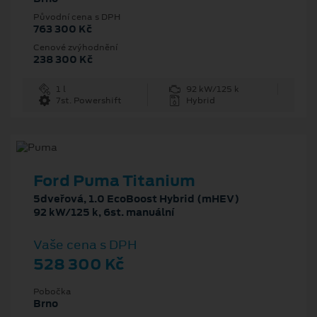
Původní cena s DPH
763 300 Kč
Cenové zvýhodnění
238 300 Kč
1 l
92 kW/125 k
7st. Powershift
Hybrid
Ford Puma Titanium
5dveřová, 1.0 EcoBoost Hybrid (mHEV)
92 kW/125 k, 6st. manuální
Vaše cena s DPH
528 300 Kč
Pobočka
Brno