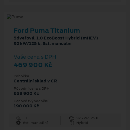
Ford Puma Titanium
5dveřová, 1.0 EcoBoost Hybrid (mHEV)
92 kW/125 k, 6st. manuální
Vaše cena s DPH
469 900 Kč
Pobočka
Centrální sklad v ČR
Původní cena s DPH
659 900 Kč
Cenové zvýhodnění
190 000 Kč
1 l
92 kW/125 k
6st. manuální
Hybrid