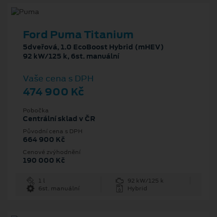
Ford Puma Titanium
5dveřová, 1.0 EcoBoost Hybrid (mHEV)
92 kW/125 k, 6st. manuální
Vaše cena s DPH
474 900 Kč
Pobočka
Centrální sklad v ČR
Původní cena s DPH
664 900 Kč
Cenové zvýhodnění
190 000 Kč
1 l
92 kW/125 k
6st. manuální
Hybrid