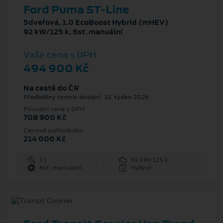
Ford Puma ST-Line
5dveřová, 1.0 EcoBoost Hybrid (mHEV)
92 kW/125 k, 6st. manuální
Vaše cena s DPH
494 900 Kč
Na cestě do ČR
Předběžný termín dodání: 32. týden 2026
Původní cena s DPH
708 900 Kč
Cenové zvýhodnění
214 000 Kč
1 l
92 kW/125 k
6st. manuální
Hybrid