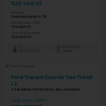
520 400 Kč
Pobočka
Centrální sklad v ČR
Původní cena s DPH
734 400 Kč
Cenové zvýhodnění
214 000 Kč
1 l
92 kW/125 k
6st. manuální
Hybrid
Ford Transit Courier Van Trend
L1
1.5 EcoBlue 73 kW/100 k, 6st. manuální
Vaše cena s DPH