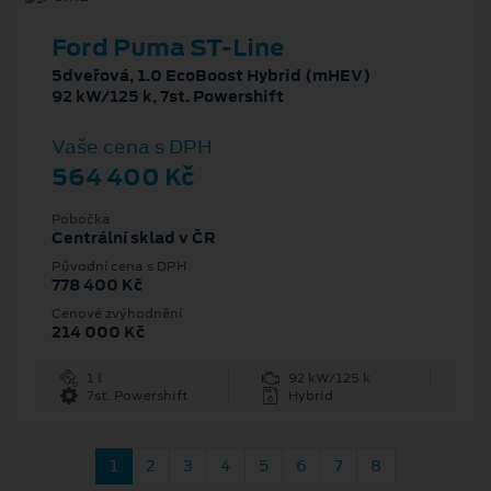
Ford Puma ST-Line
5dveřová, 1.0 EcoBoost Hybrid (mHEV)
92 kW/125 k, 7st. Powershift
Vaše cena s DPH
564 400 Kč
Pobočka
Centrální sklad v ČR
Původní cena s DPH
778 400 Kč
Cenové zvýhodnění
214 000 Kč
1 l
92 kW/125 k
7st. Powershift
Hybrid
1
2
3
4
5
6
7
8