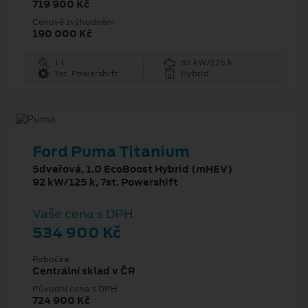
719 900 Kč
Cenové zvýhodnění
190 000 Kč
1 l
92 kW/125 k
7st. Powershift
Hybrid
Ford Puma Titanium
5dveřová, 1.0 EcoBoost Hybrid (mHEV)
92 kW/125 k, 7st. Powershift
Vaše cena s DPH
534 900 Kč
Pobočka
Centrální sklad v ČR
Původní cena s DPH
724 900 Kč