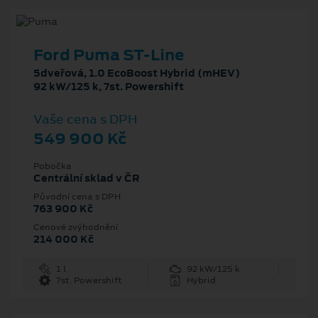
Ford Puma ST-Line
5dveřová, 1.0 EcoBoost Hybrid (mHEV)
92 kW/125 k, 7st. Powershift
Vaše cena s DPH
549 900 Kč
Pobočka
Centrální sklad v ČR
Původní cena s DPH
763 900 Kč
Cenové zvýhodnění
214 000 Kč
1 l
92 kW/125 k
7st. Powershift
Hybrid