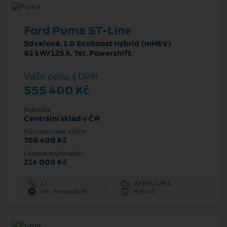
Ford Puma ST-Line
5dveřová, 1.0 EcoBoost Hybrid (mHEV)
92 kW/125 k, 7st. Powershift
Vaše cena s DPH
555 400 Kč
Pobočka
Centrální sklad v ČR
Původní cena s DPH
769 400 Kč
Cenové zvýhodnění
214 000 Kč
1 l
92 kW/125 k
7st. Powershift
Hybrid