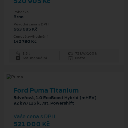
520 905 Kč
Pobočka
Brno
Původní cena s DPH
663 685 Kč
Cenové zvýhodnění
142 780 Kč
1.5 l
73 kW/100 k
6st. manuální
Nafta
Ford Puma Titanium
5dveřová, 1.0 EcoBoost Hybrid (mHEV)
92 kW/125 k, 7st. Powershift
Vaše cena s DPH
521 000 Kč