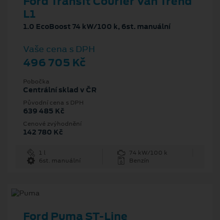
Ford Transit Courier Van Trend
L1
1.0 EcoBoost 74 kW/100 k, 6st. manuální
Vaše cena s DPH
496 705 Kč
Pobočka
Centrální sklad v ČR
Původní cena s DPH
639 485 Kč
Cenové zvýhodnění
142 780 Kč
1 l
74 kW/100 k
6st. manuální
Benzín
Ford Puma ST-Line