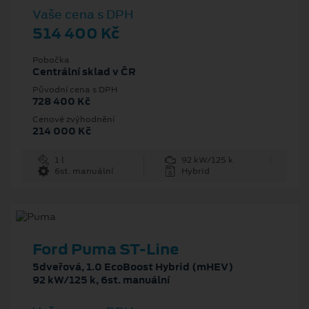
Vaše cena s DPH
514 400 Kč
Pobočka
Centrální sklad v ČR
Původní cena s DPH
728 400 Kč
Cenové zvýhodnění
214 000 Kč
1 l
92 kW/125 k
6st. manuální
Hybrid
Ford Puma ST-Line
5dveřová, 1.0 EcoBoost Hybrid (mHEV)
92 kW/125 k, 6st. manuální