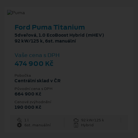
Ford Puma Titanium
5dveřová, 1.0 EcoBoost Hybrid (mHEV)
92 kW/125 k, 6st. manuální
Vaše cena s DPH
474 900 Kč
Pobočka
Centrální sklad v ČR
Původní cena s DPH
664 900 Kč
Cenové zvýhodnění
190 000 Kč
1 l
92 kW/125 k
6st. manuální
Hybrid