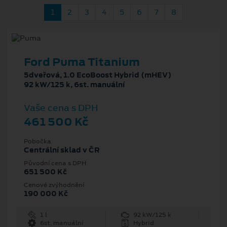
1
2
3
4
5
6
7
8
Ford Puma Titanium
5dveřová, 1.0 EcoBoost Hybrid (mHEV)
92 kW/125 k, 6st. manuální
Vaše cena s DPH
461 500 Kč
Pobočka
Centrální sklad v ČR
Původní cena s DPH
651 500 Kč
Cenové zvýhodnění
190 000 Kč
1 l
92 kW/125 k
6st. manuální
Hybrid