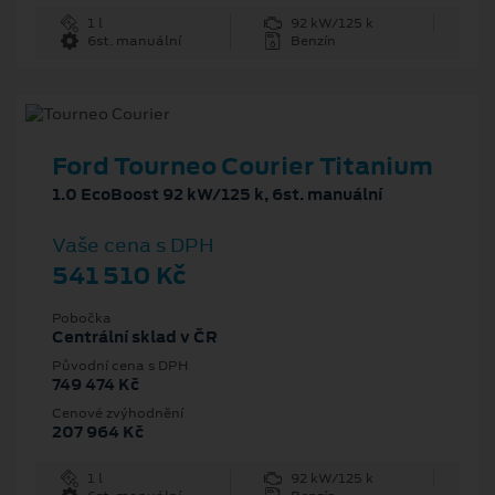
1 l
92 kW/125 k
6st. manuální
Benzín
Ford Tourneo Courier Titanium
1.0 EcoBoost 92 kW/125 k, 6st. manuální
Vaše cena s DPH
541 510 Kč
Pobočka
Centrální sklad v ČR
Původní cena s DPH
749 474 Kč
Cenové zvýhodnění
207 964 Kč
1 l
92 kW/125 k