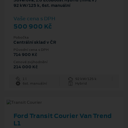
5dveřová, 1.0 EcoBoost Hybrid (mHEV)
92 kW/125 k, 6st. manuální
Vaše cena s DPH
500 900 Kč
Pobočka
Centrální sklad v ČR
Původní cena s DPH
714 900 Kč
Cenové zvýhodnění
214 000 Kč
1 l
92 kW/125 k
6st. manuální
Hybrid
Ford Transit Courier Van Trend
L1