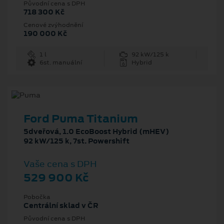
Původní cena s DPH
718 300 Kč
Cenové zvýhodnění
190 000 Kč
1 l
92 kW/125 k
6st. manuální
Hybrid
Ford Puma Titanium
5dveřová, 1.0 EcoBoost Hybrid (mHEV)
92 kW/125 k, 7st. Powershift
Vaše cena s DPH
529 900 Kč
Pobočka
Centrální sklad v ČR
Původní cena s DPH