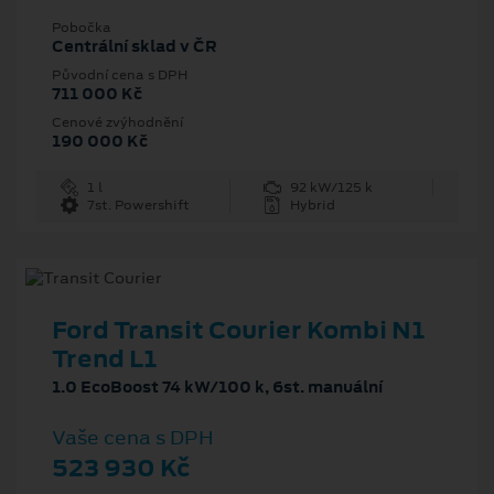
Pobočka
Centrální sklad v ČR
Původní cena s DPH
711 000 Kč
Cenové zvýhodnění
190 000 Kč
1 l
92 kW/125 k
7st. Powershift
Hybrid
Ford Transit Courier Kombi N1
Trend L1
1.0 EcoBoost 74 kW/100 k, 6st. manuální
Vaše cena s DPH
523 930 Kč