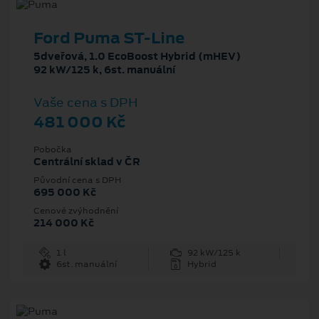
Ford Puma ST-Line
5dveřová, 1.0 EcoBoost Hybrid (mHEV)
92 kW/125 k, 6st. manuální
Vaše cena s DPH
481 000 Kč
Pobočka
Centrální sklad v ČR
Původní cena s DPH
695 000 Kč
Cenové zvýhodnění
214 000 Kč
1 l
92 kW/125 k
6st. manuální
Hybrid