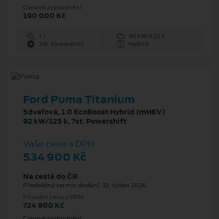
Cenové zvýhodnění
190 000 Kč
1 l
92 kW/125 k
7st. Powershift
Hybrid
Ford Puma Titanium
5dveřová, 1.0 EcoBoost Hybrid (mHEV)
92 kW/125 k, 7st. Powershift
Vaše cena s DPH
534 900 Kč
Na cestě do ČR
Předběžný termín dodání: 32. týden 2026
Původní cena s DPH
724 900 Kč
Cenové zvýhodnění