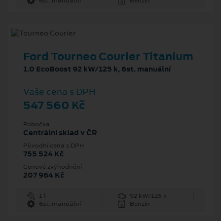
6st. manuální
Benzín
Ford Tourneo Courier Titanium
1.0 EcoBoost 92 kW/125 k, 6st. manuální
Vaše cena s DPH
547 560 Kč
Pobočka
Centrální sklad v ČR
Původní cena s DPH
755 524 Kč
Cenové zvýhodnění
207 964 Kč
1 l
92 kW/125 k
6st. manuální
Benzín