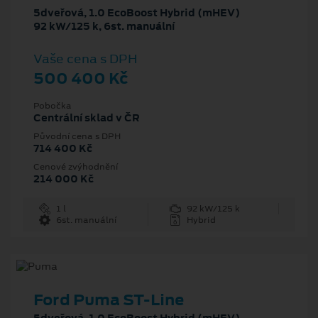
5dveřová, 1.0 EcoBoost Hybrid (mHEV)
92 kW/125 k, 6st. manuální
Vaše cena s DPH
500 400 Kč
Pobočka
Centrální sklad v ČR
Původní cena s DPH
714 400 Kč
Cenové zvýhodnění
214 000 Kč
1 l
92 kW/125 k
6st. manuální
Hybrid
Ford Puma ST-Line