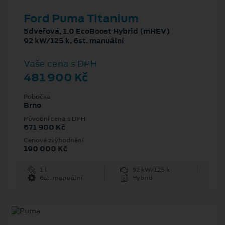
Ford Puma Titanium
5dveřová, 1.0 EcoBoost Hybrid (mHEV)
92 kW/125 k, 6st. manuální
Vaše cena s DPH
481 900 Kč
Pobočka
Brno
Původní cena s DPH
671 900 Kč
Cenové zvýhodnění
190 000 Kč
1 l
92 kW/125 k
6st. manuální
Hybrid