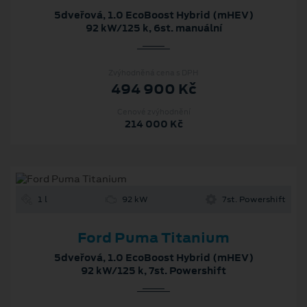
5dveřová, 1.0 EcoBoost Hybrid (mHEV)
92 kW/125 k, 6st. manuální
Zvýhodněná cena s DPH
494 900 Kč
Cenové zvýhodnění
214 000 Kč
1 l
92 kW
7st. Powershift
Ford Puma Titanium
5dveřová, 1.0 EcoBoost Hybrid (mHEV)
92 kW/125 k, 7st. Powershift