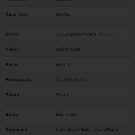
Číslo vozu
D0091
Motor
1.0 EcoBoost Hybrid (mHEV)
Výkon
92 kW/125 k
Palivo
Hybrid
Převodovka
7st. Powershift
Pohon
Přední
Barva
Bílá Frozen
Čalounění
Látky Eton / Baku - Černá Black