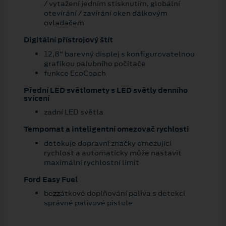
/ vytažení jedním stisknutím, globální
otevírání / zavírání oken dálkovým
ovladačem
Digitální přístrojový štít
12,8" barevný displej s konfigurovatelnou
grafikou palubního počítače
funkce EcoCoach
Přední LED světlomety s LED světly denního
svícení
zadní LED světla
Tempomat a inteligentní omezovač rychlosti
detekuje dopravní značky omezující
rychlost a automaticky může nastavit
maximální rychlostní limit
Ford Easy Fuel
bezzátkové doplňování paliva s detekcí
správné palivové pistole