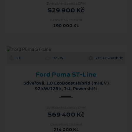
Zvýhodněná cena s DPH
529 900 Kč
Cenové zvýhodnění
190 000 Kč
1 l
92 kW
7st. Powershift
Ford Puma ST-Line
5dveřová, 1.0 EcoBoost Hybrid (mHEV)
92 kW/125 k, 7st. Powershift
Zvýhodněná cena s DPH
569 400 Kč
Cenové zvýhodnění
214 000 Kč