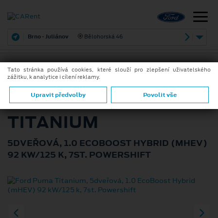
Brno - Juliánov
Bělohorská 46
Tato stránka používá cookies, které slouží pro zlepšení uživatelského
zážitku, k analytice i cílení reklamy.
ZPĚT
FORD PUMA
Upravit předvolby
Povolit vše
TITANIUM
5DVEŘOVÁ, 1.0 ECOBOOST HYBRID (MHEV)
92 KW/125 K, 7ST. POWERSHIFT