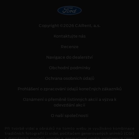
Copyright ©2026 CARent, a.s.
Kontaktujte nás
Recenze
Navigace do dealerství
Obchodní podmínky
Ochrana osobních údajů
Prohlášení o zpracování údajů konečných zákazníků
Oznámení o přeměně listinných akcií a výzva k
odevzdání akcií
O naší společnosti
Při tvorbě videí a obrázků na tomto webu je využíváno kombinace
tradičních fotografií či videí, počítačem generovaných snímků (CGI)
z digitálních modelů vozidel a generativní umělé inteligence (gen-