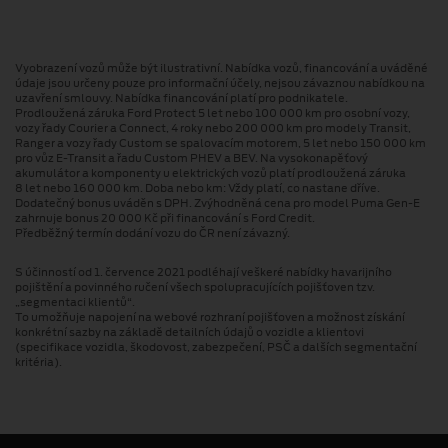
Vyobrazení vozů může být ilustrativní. Nabídka vozů, financování a uváděné
údaje jsou určeny pouze pro informační účely, nejsou závaznou nabídkou na
uzavření smlouvy. Nabídka financování platí pro podnikatele.
Prodloužená záruka Ford Protect 5 let nebo 100 000 km pro osobní vozy,
vozy řady Courier a Connect, 4 roky nebo 200 000 km pro modely Transit,
Ranger a vozy řady Custom se spalovacím motorem, 5 let nebo 150 000 km
pro vůz E-Transit a řadu Custom PHEV a BEV. Na vysokonapěťový
akumulátor a komponenty u elektrických vozů platí prodloužená záruka
8 let nebo 160 000 km. Doba nebo km: Vždy platí, co nastane dříve.
Dodatečný bonus uváděn s DPH. Zvýhodněná cena pro model Puma Gen⁠-⁠E
zahrnuje bonus 20 000 Kč při financování s Ford Credit.
Předběžný termín dodání vozu do ČR není závazný.
S účinností od 1. července 2021 podléhají veškeré nabídky havarijního
pojištění a povinného ručení všech spolupracujících pojišťoven tzv.
„segmentaci klientů“.
To umožňuje napojení na webové rozhraní pojišťoven a možnost získání
konkrétní sazby na základě detailních údajů o vozidle a klientovi
(specifikace vozidla, škodovost, zabezpečení, PSČ a dalších segmentační
kritéria).