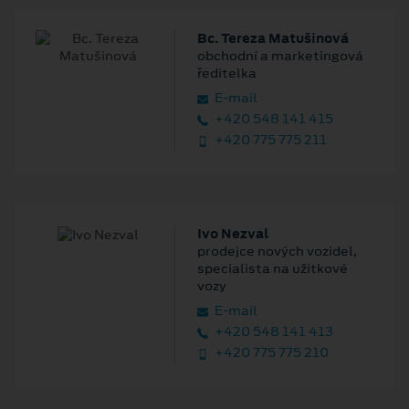
Bc. Tereza Matušinová
obchodní a marketingová
ředitelka
E‑mail
+420 548 141 415
+420 775 775 211
Ivo Nezval
prodejce nových vozidel,
specialista na užitkové
vozy
E‑mail
+420 548 141 413
+420 775 775 210