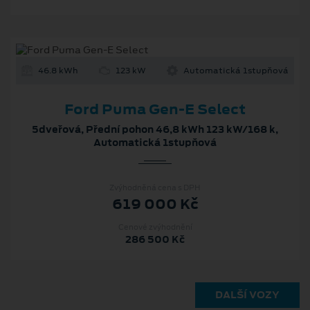
46.8 kWh
123 kW
Automatická 1stupňová
Ford Puma Gen-E Select
5dveřová, Přední pohon 46,8 kWh 123 kW/168 k,
Automatická 1stupňová
Zvýhodněná cena s DPH
619 000 Kč
Cenové zvýhodnění
286 500 Kč
DALŠÍ VOZY