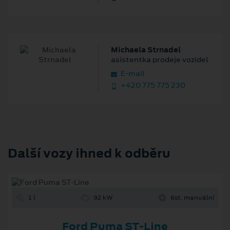
Michaela Strnadel
asistentka prodeje vozidel
E‑mail
+420 775 775 230
Další vozy ihned k odběru
1 l
92 kW
6st. manuální
Ford Puma ST-Line