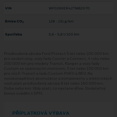
VIN
WF02KXER42TM82070
Emise CO
128 ‐ 131 g/km
2
Spotřeba
5,6 ‐ 5,8 l/100 km
Prodloužená záruka Ford Protect 5 let nebo 100 000 km
pro osobní vozy, vozy řady Courier a Connect, 4 roky nebo
200 000 km pro modely Transit, Ranger a vozy řady
Custom se spalovacím motorem, 5 let nebo 150 000 km
pro vůz E-Transit a řadu Custom PHEV a BEV. Na
vysokonapěťový akumulátor a komponenty u elektrických
vozů platí prodloužená záruka 8 let nebo 160 000 km.
Doba nebo km: Vždy platí, co nastane dříve. Dodatečný
bonus uváděn s DPH.
PŘÍPLATKOVÁ VÝBAVA