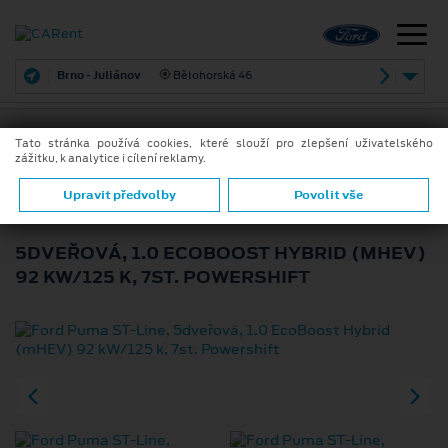
Brno - Juliánov
Bělohorská 46
Tato stránka používá cookies, které slouží pro zlepšení uživatelského
zážitku, k analytice i cílení reklamy.
ZPĚT
FORD PUMA ST-LINE
Upravit předvolby
Povolit vše
5DVEŘOVÁ, 1.0 ECOBOOST HYBRID (MHEV)
92 KW/125 K, 7ST. POWERSHIFT