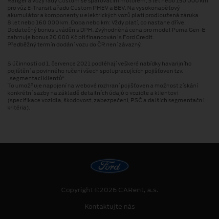
Ranger a vozy řady Custom se spalovacím motorem, 5 let nebo 150 000 km
pro vůz E-Transit a řadu Custom PHEV a BEV. Na vysokonapěťový
akumulátor a komponenty u elektrických vozů platí prodloužená záruka
8 let nebo 160 000 km. Doba nebo km: Vždy platí, co nastane dříve.
Dodatečný bonus uváděn s DPH. Zvýhodněná cena pro model Puma Gen⁠-⁠E
zahrnuje bonus 20 000 Kč při financování s Ford Credit.
Předběžný termín dodání vozu do ČR není závazný.
S účinností od 1. července 2021 podléhají veškeré nabídky havarijního
pojištění a povinného ručení všech spolupracujících pojišťoven tzv.
„segmentaci klientů“.
To umožňuje napojení na webové rozhraní pojišťoven a možnost získání
konkrétní sazby na základě detailních údajů o vozidle a klientovi
(specifikace vozidla, škodovost, zabezpečení, PSČ a dalších segmentační
kritéria).
Copyright ©2026 CARent, a.s.
Kontaktujte nás