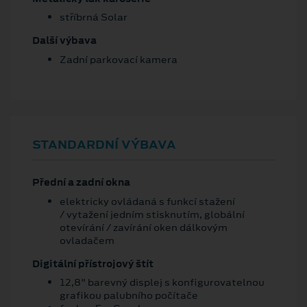
stříbrná Solar
Další výbava
Zadní parkovací kamera
STANDARDNÍ VÝBAVA
Přední a zadní okna
elektricky ovládaná s funkcí stažení
/ vytažení jedním stisknutím, globální
otevírání / zavírání oken dálkovým
ovladačem
Digitální přístrojový štít
12,8" barevný displej s konfigurovatelnou
grafikou palubního počítače