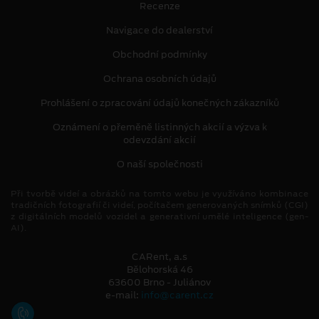
Recenze
Navigace do dealerství
Obchodní podmínky
Ochrana osobních údajů
Prohlášení o zpracování údajů konečných zákazníků
Oznámení o přeměně listinných akcií a výzva k
odevzdání akcií
O naší společnosti
Při tvorbě videí a obrázků na tomto webu je využíváno kombinace
tradičních fotografií či videí, počítačem generovaných snímků (CGI)
z digitálních modelů vozidel a generativní umělé inteligence (gen-
AI).
CARent, a.s
Bělohorská 46
63600 Brno - Juliánov
e-mail:
info@carent.cz