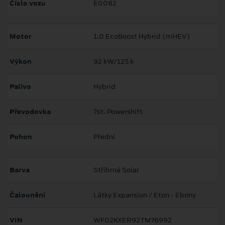
Číslo vozu
E0082
Motor
1.0 EcoBoost Hybrid (mHEV)
Výkon
92 kW/125 k
Palivo
Hybrid
Převodovka
7st. Powershift
Pohon
Přední
Barva
Stříbrná Solar
Čalounění
Látky Expansion / Eton - Ebony
VIN
WF02KXER92TM76992