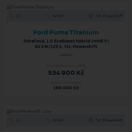
1 l
92 kW
7st. Powershift
Ford Puma Titanium
5dveřová, 1.0 EcoBoost Hybrid (mHEV)
92 kW/125 k, 7st. Powershift
Zvýhodněná cena s DPH
534 900 Kč
Cenové zvýhodnění
190 000 Kč
1 l
92 kW
7st. Powershift