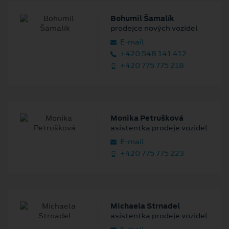
Bohumil Šamalík
prodejce nových vozidel
E‑mail
+420 548 141 412
+420 775 775 218
Monika Petrušková
asistentka prodeje vozidel
E‑mail
+420 775 775 223
Michaela Strnadel
asistentka prodeje vozidel