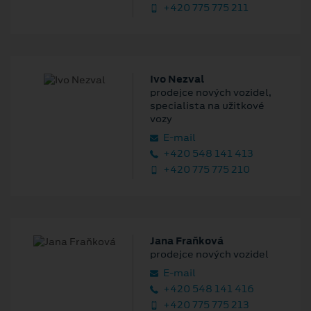
+420 775 775 211
Ivo Nezval
prodejce nových vozidel,
specialista na užitkové
vozy
E‑mail
+420 548 141 413
+420 775 775 210
Jana Fraňková
prodejce nových vozidel
E‑mail
+420 548 141 416
+420 775 775 213