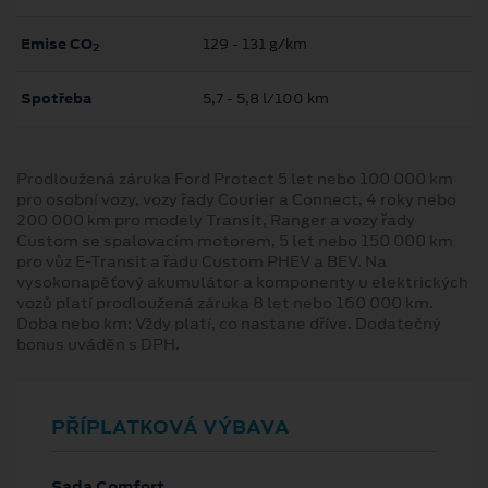
Emise CO
129 ‐ 131 g/km
2
Spotřeba
5,7 ‐ 5,8 l/100 km
Prodloužená záruka Ford Protect 5 let nebo 100 000 km
pro osobní vozy, vozy řady Courier a Connect, 4 roky nebo
200 000 km pro modely Transit, Ranger a vozy řady
Custom se spalovacím motorem, 5 let nebo 150 000 km
pro vůz E-Transit a řadu Custom PHEV a BEV. Na
vysokonapěťový akumulátor a komponenty u elektrických
vozů platí prodloužená záruka 8 let nebo 160 000 km.
Doba nebo km: Vždy platí, co nastane dříve. Dodatečný
bonus uváděn s DPH.
PŘÍPLATKOVÁ VÝBAVA
Sada Comfort