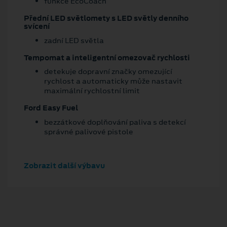
funkce EcoCoach
Přední LED světlomety s LED světly denního
svícení
zadní LED světla
Tempomat a inteligentní omezovač rychlosti
detekuje dopravní značky omezující
rychlost a automaticky může nastavit
maximální rychlostní limit
Ford Easy Fuel
bezzátkové doplňování paliva s detekcí
správné palivové pistole
Zobrazit další výbavu