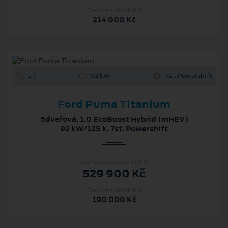
Cenové zvýhodnění
214 000 Kč
1 l
92 kW
7st. Powershift
Ford Puma Titanium
5dveřová, 1.0 EcoBoost Hybrid (mHEV)
92 kW/125 k, 7st. Powershift
Zvýhodněná cena s DPH
529 900 Kč
Cenové zvýhodnění
190 000 Kč