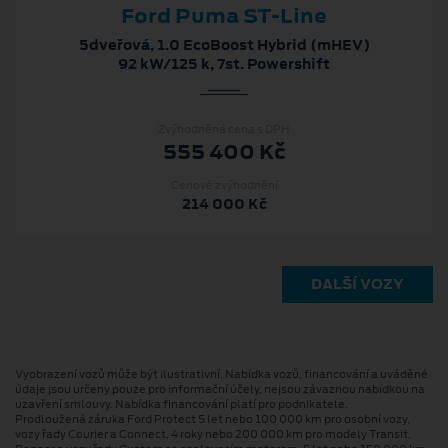
Ford Puma ST-Line
5dveřová, 1.0 EcoBoost Hybrid (mHEV)
92 kW/125 k, 7st. Powershift
Zvýhodněná cena s DPH
555 400 Kč
Cenové zvýhodnění
214 000 Kč
DALŠÍ VOZY
Vyobrazení vozů může být ilustrativní. Nabídka vozů, financování a uváděné
údaje jsou určeny pouze pro informační účely, nejsou závaznou nabídkou na
uzavření smlouvy. Nabídka financování platí pro podnikatele.
Prodloužená záruka Ford Protect 5 let nebo 100 000 km pro osobní vozy,
vozy řady Courier a Connect, 4 roky nebo 200 000 km pro modely Transit,