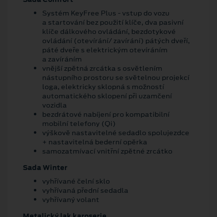
Systém KeyFree Plus - vstup do vozu
a startování bez použití klíče, dva pasivní
klíče dálkového ovládání, bezdotykové
ovládání (otevírání/ zavírání) pátých dveří,
páté dveře s elektrickým otevíráním
a zavíráním
vnější zpětná zrcátka s osvětlením
nástupního prostoru se světelnou projekcí
loga, elektricky sklopná s možností
automatického sklopení při uzamčení
vozidla
bezdrátové nabíjení pro kompatibilní
mobilní telefony (Qi)
výškově nastavitelné sedadlo spolujezdce
+ nastavitelná bederní opěrka
samozatmívací vnitřní zpětné zrcátko
Sada Winter
vyhřívané čelní sklo
vyhřívaná přední sedadla
vyhřívaný volant
Metalický lak karoserie