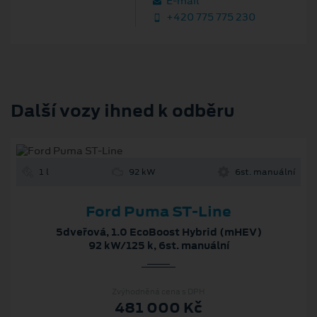
E‑mail
+420 775 775 230
Další vozy ihned k odběru
1 l
92 kW
6st. manuální
Ford Puma ST-Line
5dveřová, 1.0 EcoBoost Hybrid (mHEV)
92 kW/125 k, 6st. manuální
Zvýhodněná cena s DPH
481 000 Kč