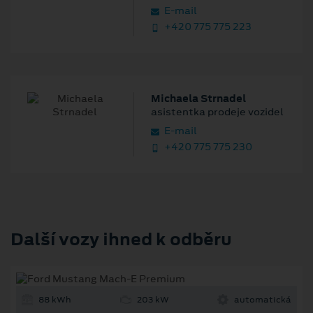
E‑mail
+420 775 775 223
Michaela Strnadel
asistentka prodeje vozidel
E‑mail
+420 775 775 230
Další vozy ihned k odběru
88 kWh
203 kW
automatická