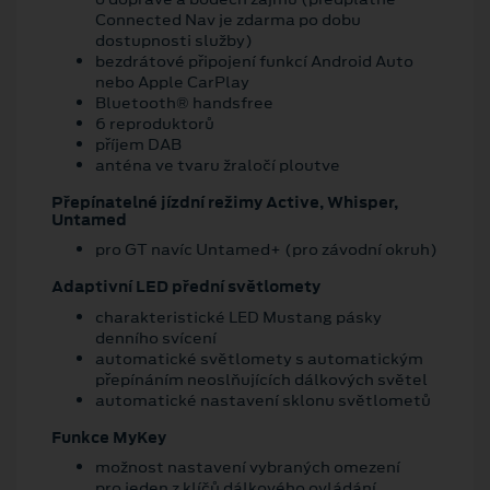
Connected Nav je zdarma po dobu
dostupnosti služby)
bezdrátové připojení funkcí Android Auto
nebo Apple CarPlay
Bluetooth® handsfree
6 reproduktorů
příjem DAB
anténa ve tvaru žraločí ploutve
Přepínatelné jízdní režimy Active, Whisper,
Untamed
pro GT navíc Untamed+ (pro závodní okruh)
Adaptivní LED přední světlomety
charakteristické LED Mustang pásky
denního svícení
automatické světlomety s automatickým
přepínáním neoslňujících dálkových světel
automatické nastavení sklonu světlometů
Funkce MyKey
možnost nastavení vybraných omezení
pro jeden z klíčů dálkového ovládání