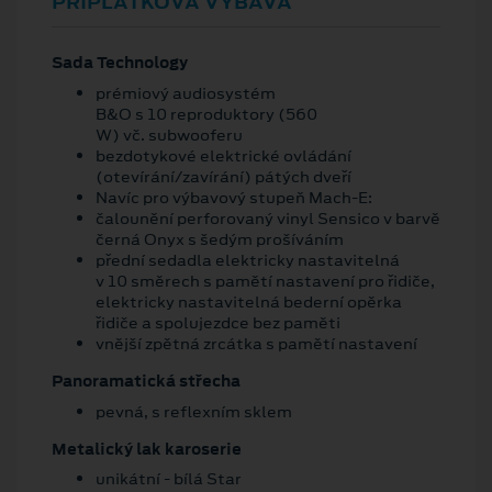
PŘÍPLATKOVÁ VÝBAVA
Sada Technology
prémiový audiosystém
B&O s 10 reproduktory (560
W) vč. subwooferu
bezdotykové elektrické ovládání
(otevírání/zavírání) pátých dveří
Navíc pro výbavový stupeň Mach-E:
čalounění perforovaný vinyl Sensico v barvě
černá Onyx s šedým prošíváním
přední sedadla elektricky nastavitelná
v 10 směrech s pamětí nastavení pro řidiče,
elektricky nastavitelná bederní opěrka
řidiče a spolujezdce bez paměti
vnější zpětná zrcátka s pamětí nastavení
Panoramatická střecha
pevná, s reflexním sklem
Metalický lak karoserie
unikátní - bílá Star