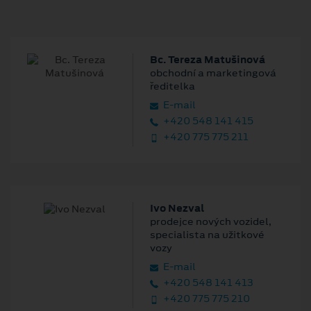
Bc. Tereza Matušinová
obchodní a marketingová
ředitelka
E‑mail
+420 548 141 415
+420 775 775 211
Ivo Nezval
prodejce nových vozidel,
specialista na užitkové
vozy
E‑mail
+420 548 141 413
+420 775 775 210