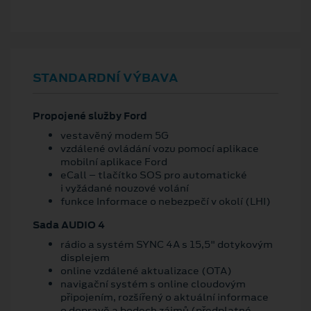
STANDARDNÍ VÝBAVA
Propojené služby Ford
vestavěný modem 5G
vzdálené ovládání vozu pomocí aplikace
mobilní aplikace Ford
eCall – tlačítko SOS pro automatické
i vyžádané nouzové volání
funkce Informace o nebezpečí v okolí (LHI)
Sada AUDIO 4
rádio a systém SYNC 4A s 15,5" dotykovým
displejem
online vzdálené aktualizace (OTA)
navigační systém s online cloudovým
připojením, rozšířený o aktuální informace
o dopravě a bodech zájmů (předplatné