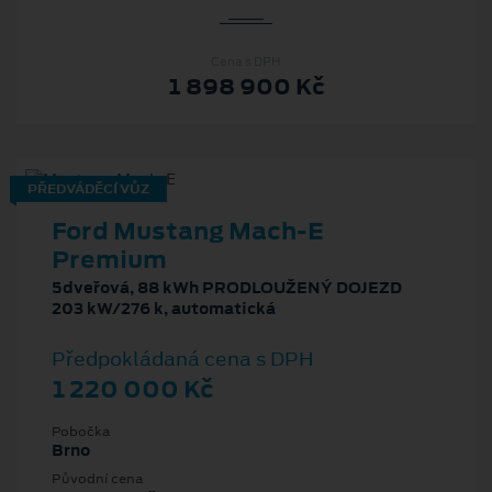
Cena s DPH
1 898 900 Kč
PŘEDVÁDĚCÍ VŮZ
Ford Mustang Mach‑E
Premium
5dveřová, 88 kWh PRODLOUŽENÝ DOJEZD
203 kW/276 k, automatická
Předpokládaná cena s DPH
1 220 000 Kč
Pobočka
Brno
Původní cena