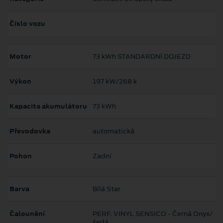
Číslo vozu
Motor
73 kWh STANDARDNÍ DOJEZD
Výkon
197 kW/268 k
Kapacita akumulátoru
73 kWh
Převodovka
automatická
Pohon
Zadní
Barva
Bílá Star
Čalounění
PERF. VINYL SENSICO - Černá Onyx/
šedá