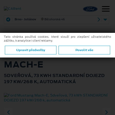
Brno - Juliánov
Bělohorská 46
Tato stránka používá cookies, které slouží pro zlepšení uživatelského
zážitku, k analytice i cílení reklamy.
ZPĚT
FORD MUSTANG
Upravit předvolby
Povolit vše
MACH-E
5DVEŘOVÁ, 73 KWH STANDARDNÍ DOJEZD
197 KW/268 K, AUTOMATICKÁ