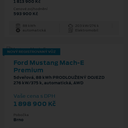
1 813 900 Kč
Cenové zvýhodnění
593 900 Kč
88 kWh
203 kW/276 k
automatická
Elektromobil
NOVÝ REGISTROVANÝ VŮZ
Ford Mustang Mach‑E
Premium
5dveřová, 88 kWh PRODLOUŽENÝ DOJEZD
276 kW/375 k, automatická, AWD
Vaše cena s DPH
1 898 900 Kč
Pobočka
Brno