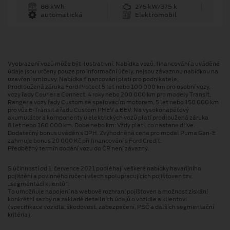
88 kWh
276 kW/375 k
automatická
Elektromobil
Vyobrazení vozů může být ilustrativní. Nabídka vozů, financování a uváděné
údaje jsou určeny pouze pro informační účely, nejsou závaznou nabídkou na
uzavření smlouvy. Nabídka financování platí pro podnikatele.
Prodloužená záruka Ford Protect 5 let nebo 100 000 km pro osobní vozy,
vozy řady Courier a Connect, 4 roky nebo 200 000 km pro modely Transit,
Ranger a vozy řady Custom se spalovacím motorem, 5 let nebo 150 000 km
pro vůz E-Transit a řadu Custom PHEV a BEV. Na vysokonapěťový
akumulátor a komponenty u elektrických vozů platí prodloužená záruka
8 let nebo 160 000 km. Doba nebo km: Vždy platí, co nastane dříve.
Dodatečný bonus uváděn s DPH. Zvýhodněná cena pro model Puma Gen⁠-⁠E
zahrnuje bonus 20 000 Kč při financování s Ford Credit.
Předběžný termín dodání vozu do ČR není závazný.
S účinností od 1. července 2021 podléhají veškeré nabídky havarijního
pojištění a povinného ručení všech spolupracujících pojišťoven tzv.
„segmentaci klientů“.
To umožňuje napojení na webové rozhraní pojišťoven a možnost získání
konkrétní sazby na základě detailních údajů o vozidle a klientovi
(specifikace vozidla, škodovost, zabezpečení, PSČ a dalších segmentační
kritéria).