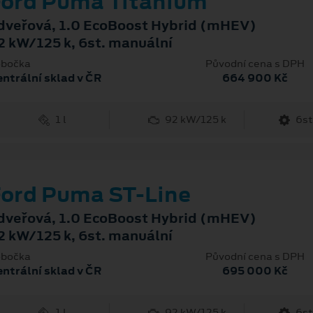
ord Puma Titanium
dveřová, 1.0 EcoBoost Hybrid (mHEV)
2 kW/125 k, 6st. manuální
bočka
Původní cena s DPH
ntrální sklad v ČR
664 900 Kč
1 l
92 kW/125 k
6st
ord Puma ST-Line
dveřová, 1.0 EcoBoost Hybrid (mHEV)
2 kW/125 k, 6st. manuální
bočka
Původní cena s DPH
ntrální sklad v ČR
695 000 Kč
1 l
92 kW/125 k
6st