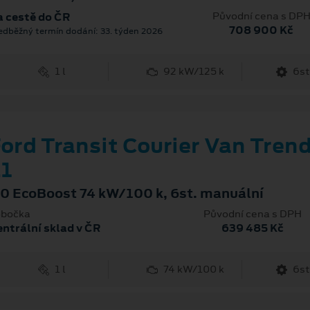
Původní cena s DP
 cestě do ČR
708 900 Kč
edběžný termín dodání: 33. týden 2026
1 l
92 kW/125 k
6st
ord Transit Courier Van Tren
1
.0 EcoBoost 74 kW/100 k, 6st. manuální
bočka
Původní cena s DPH
ntrální sklad v ČR
639 485 Kč
1 l
74 kW/100 k
6st