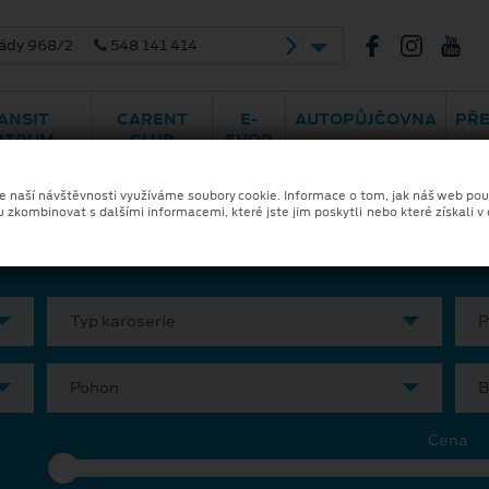
ády 968/2
548 141 414
ANSIT
CARENT
E-
AUTOPŮJČOVNA
PŘ
NTRUM
CLUB
SHOP
ka a financování
Skladové vozy
Ele
ze naší návštěvnosti využíváme soubory cookie. Informace o tom, jak náš web pou
u zkombinovat s dalšími informacemi, které jste jim poskytli nebo které získali v
Typ karoserie
P
Pohon
B
Cena