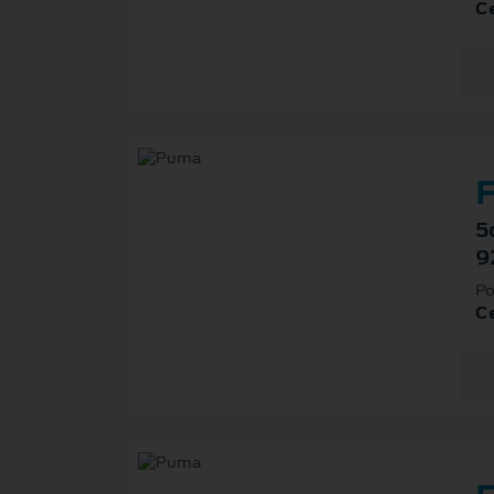
Ce
F
5
9
Po
Ce