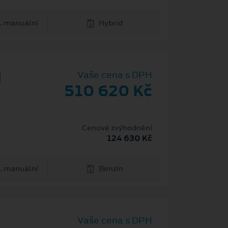
. manuální
Hybrid
d
Vaše cena s DPH
510 620 Kč
Cenové zvýhodnění
124 630 Kč
. manuální
Benzín
Vaše cena s DPH