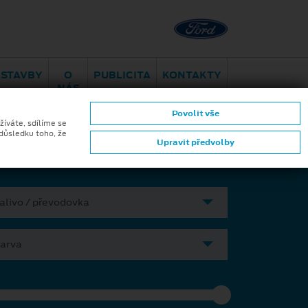
Brno - Juliánov
Bělohorská
ESTAVBY
O
PUBLICITA
KONTAKTY
NÁS
Povolit vše
ktromobilita
Aplikace Ford
žíváte, sdílíme se
 důsledku toho, že
Upravit předvolby
alivo / převodovka
arva