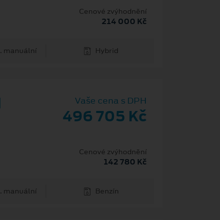
H
Cenové zvýhodnění
214 000 Kč
. manuální
Hybrid
d
Vaše cena s DPH
496 705 Kč
Cenové zvýhodnění
142 780 Kč
. manuální
Benzín