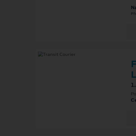
Na
Př
F
L
1
Po
Ce