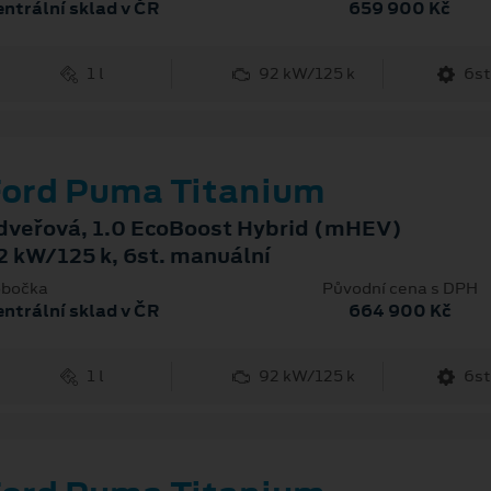
ntrální sklad v ČR
659 900 Kč
1 l
92 kW/125 k
6st
ord Puma Titanium
dveřová, 1.0 EcoBoost Hybrid (mHEV)
2 kW/125 k, 6st. manuální
bočka
Původní cena s DPH
ntrální sklad v ČR
664 900 Kč
1 l
92 kW/125 k
6st