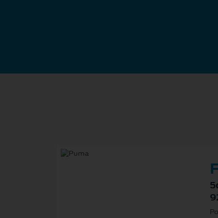
F
5
9
Po