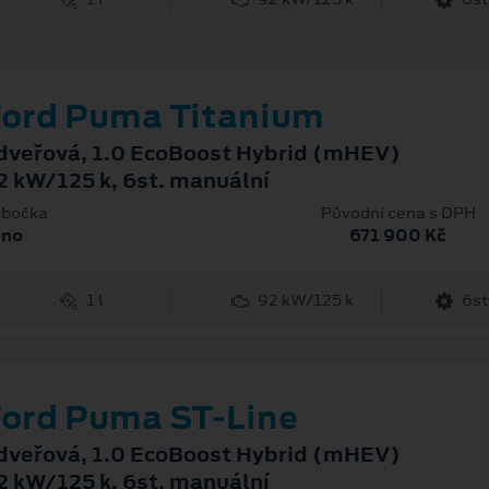
ord Puma Titanium
dveřová, 1.0 EcoBoost Hybrid (mHEV)
2 kW/125 k, 6st. manuální
bočka
Původní cena s DPH
rno
671 900 Kč
1 l
92 kW/125 k
6st
ord Puma ST-Line
dveřová, 1.0 EcoBoost Hybrid (mHEV)
2 kW/125 k, 6st. manuální