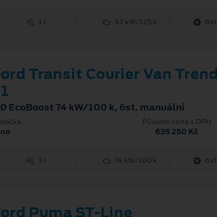
1 l
92 kW/125 k
6st
ord Transit Courier Van Tren
1
.0 EcoBoost 74 kW/100 k, 6st. manuální
bočka
Původní cena s DPH
rno
635 250 Kč
1 l
74 kW/100 k
6st
ord Puma ST-Line