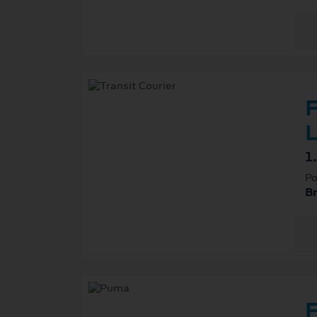
F
L
1
Po
B
F