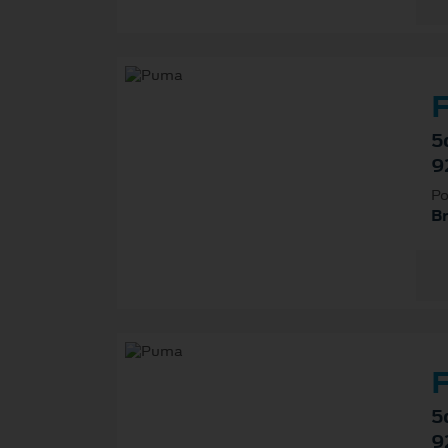
F
5
9
Po
B
F
5
9