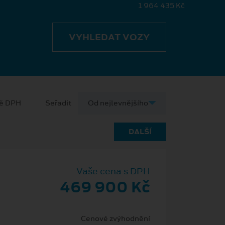
1 964 435 Kč
VYHLEDAT VOZY
ně DPH
Seřadit
DALŠÍ
Vaše cena s DPH
469 900 Kč
Cenové zvýhodnění