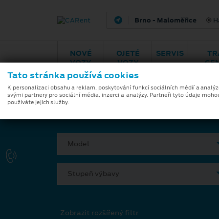
Brno - Maloměřice
H
NOVÉ
OJETÉ
SERVIS
TR
VOZY
VOZY
CE
Tato stránka používá cookies
Modely
Zvýhodněná nabíd
K personalizaci obsahu a reklam, poskytování funkcí sociálních médií a analý
svými partnery pro sociální média, inzerci a analýzy. Partneři tyto údaje moho
používáte jejich služby.
VYBERTE SI VÁŠ VŮZ
Model
Stupeň výbavy
Zobrazit rozšířený filtr