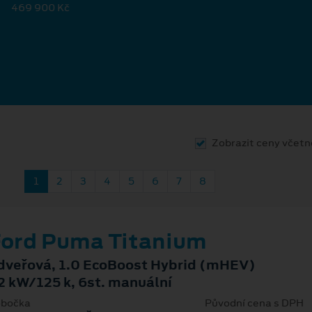
469 900 Kč
Zobrazit ceny včet
1
2
3
4
5
6
7
8
ord Puma Titanium
dveřová, 1.0 EcoBoost Hybrid (mHEV)
2 kW/125 k, 6st. manuální
bočka
Původní cena s DPH