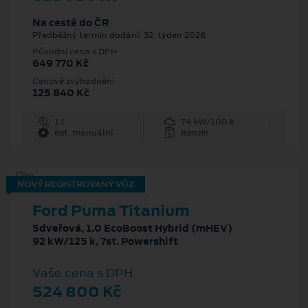
Na cestě do ČR
Předběžný termín dodání: 32. týden 2026
Původní cena s DPH
649 770 Kč
Cenové zvýhodnění
125 840 Kč
1 l
74 kW/100 k
6st. manuální
Benzín
NOVÝ REGISTROVANÝ VŮZ
Ford Puma Titanium
5dveřová, 1.0 EcoBoost Hybrid (mHEV)
92 kW/125 k, 7st. Powershift
Vaše cena s DPH
524 800 Kč