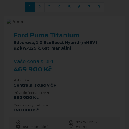
1
2
3
4
5
6
7
8
Ford Puma Titanium
5dveřová, 1.0 EcoBoost Hybrid (mHEV)
92 kW/125 k, 6st. manuální
Vaše cena s DPH
469 900 Kč
Pobočka
Centrální sklad v ČR
Původní cena s DPH
659 900 Kč
Cenové zvýhodnění
190 000 Kč
1 l
92 kW/125 k
6st. manuální
Hybrid