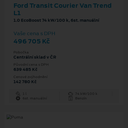
Ford Transit Courier Van Trend
L1
1.0 EcoBoost 74 kW/100 k, 6st. manuální
Vaše cena s DPH
496 705 Kč
Pobočka
Centrální sklad v ČR
Původní cena s DPH
639 485 Kč
Cenové zvýhodnění
142 780 Kč
1 l
74 kW/100 k
6st. manuální
Benzín