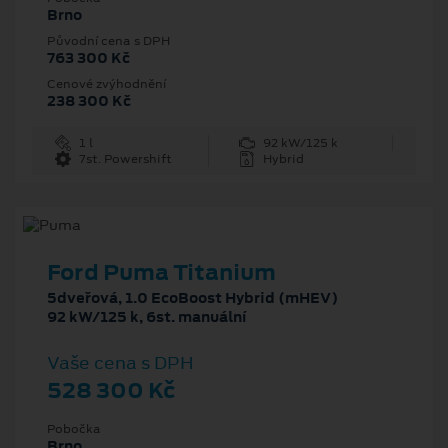
Brno
Původní cena s DPH
763 300 Kč
Cenové zvýhodnění
238 300 Kč
1 l
92 kW/125 k
7st. Powershift
Hybrid
Ford Puma Titanium
5dveřová, 1.0 EcoBoost Hybrid (mHEV)
92 kW/125 k, 6st. manuální
Vaše cena s DPH
528 300 Kč
Pobočka
Brno