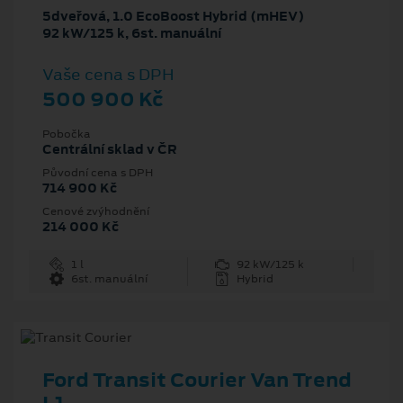
5dveřová, 1.0 EcoBoost Hybrid (mHEV)
92 kW/125 k, 6st. manuální
Vaše cena s DPH
500 900 Kč
Pobočka
Centrální sklad v ČR
Původní cena s DPH
714 900 Kč
Cenové zvýhodnění
214 000 Kč
1 l
92 kW/125 k
6st. manuální
Hybrid
Ford Transit Courier Van Trend