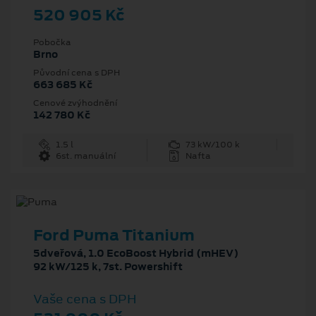
520 905 Kč
Pobočka
Brno
Původní cena s DPH
663 685 Kč
Cenové zvýhodnění
142 780 Kč
1.5 l
73 kW/100 k
6st. manuální
Nafta
Ford Puma Titanium
5dveřová, 1.0 EcoBoost Hybrid (mHEV)
92 kW/125 k, 7st. Powershift
Vaše cena s DPH