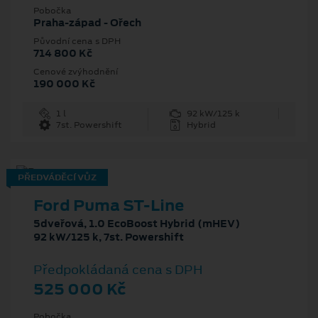
Pobočka
Praha-západ - Ořech
Původní cena s DPH
714 800 Kč
Cenové zvýhodnění
190 000 Kč
1 l
92 kW/125 k
7st. Powershift
Hybrid
PŘEDVÁDĚCÍ VŮZ
Ford Puma ST-Line
5dveřová, 1.0 EcoBoost Hybrid (mHEV)
92 kW/125 k, 7st. Powershift
Předpokládaná cena s DPH
525 000 Kč
Pobočka