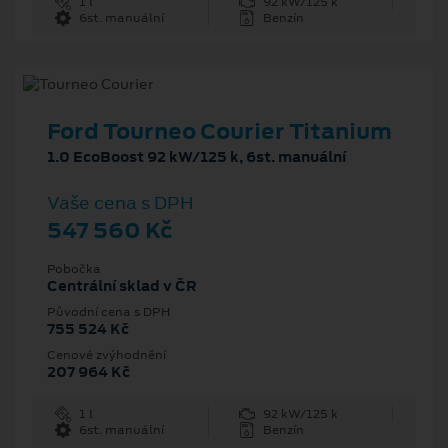
1 l
92 kW/125 k
6st. manuální
Benzín
Ford Tourneo Courier Titanium
1.0 EcoBoost 92 kW/125 k, 6st. manuální
Vaše cena s DPH
547 560 Kč
Pobočka
Centrální sklad v ČR
Původní cena s DPH
755 524 Kč
Cenové zvýhodnění
207 964 Kč
1 l
92 kW/125 k
6st. manuální
Benzín