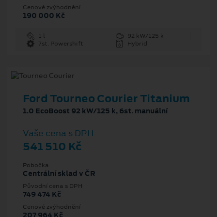
Cenové zvýhodnění
190 000 Kč
1 l
92 kW/125 k
7st. Powershift
Hybrid
Ford Tourneo Courier Titanium
1.0 EcoBoost 92 kW/125 k, 6st. manuální
Vaše cena s DPH
541 510 Kč
Pobočka
Centrální sklad v ČR
Původní cena s DPH
749 474 Kč
Cenové zvýhodnění
207 964 Kč