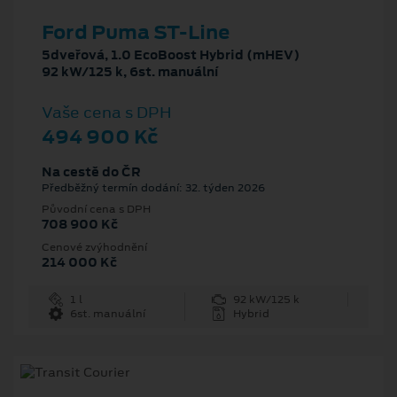
Ford Puma ST-Line
5dveřová, 1.0 EcoBoost Hybrid (mHEV)
92 kW/125 k, 6st. manuální
Vaše cena s DPH
494 900 Kč
Na cestě do ČR
Předběžný termín dodání: 32. týden 2026
Původní cena s DPH
708 900 Kč
Cenové zvýhodnění
214 000 Kč
1 l
92 kW/125 k
6st. manuální
Hybrid