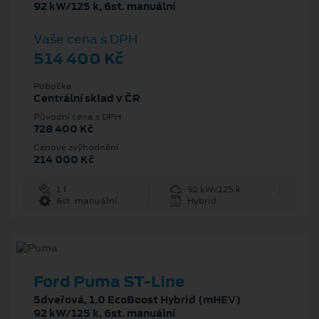
92 kW/125 k, 6st. manuální
Vaše cena s DPH
514 400 Kč
Pobočka
Centrální sklad v ČR
Původní cena s DPH
728 400 Kč
Cenové zvýhodnění
214 000 Kč
1 l
92 kW/125 k
6st. manuální
Hybrid
Ford Puma ST-Line
5dveřová, 1.0 EcoBoost Hybrid (mHEV)
92 kW/125 k, 6st. manuální