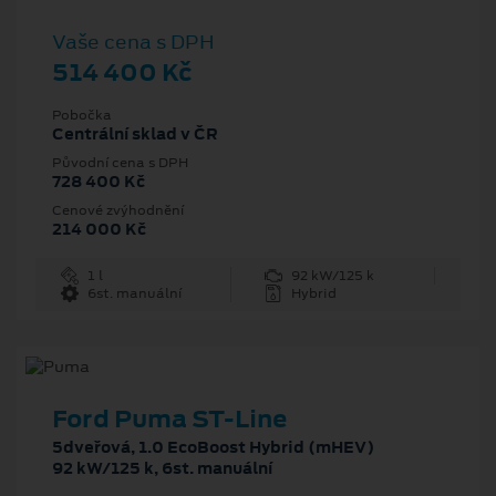
Vaše cena s DPH
514 400 Kč
Pobočka
Centrální sklad v ČR
Původní cena s DPH
728 400 Kč
Cenové zvýhodnění
214 000 Kč
1 l
92 kW/125 k
6st. manuální
Hybrid
Ford Puma ST-Line
5dveřová, 1.0 EcoBoost Hybrid (mHEV)
92 kW/125 k, 6st. manuální