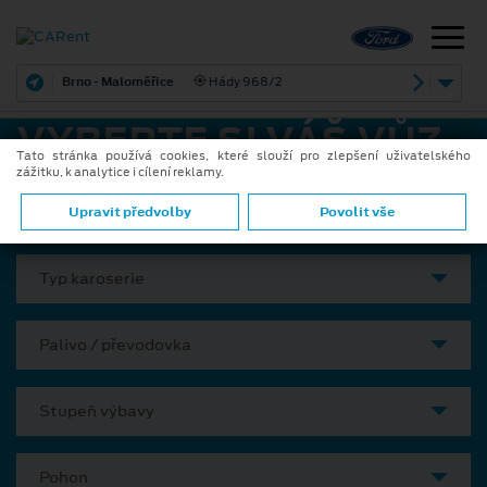
Brno - Maloměřice
Hády 968/2
VYBERTE SI VÁŠ VŮZ
Tato stránka používá cookies, které slouží pro zlepšení uživatelského
zážitku, k analytice i cílení reklamy.
Model
Upravit předvolby
Povolit vše
Typ karoserie
Palivo / převodovka
Stupeň výbavy
Pohon