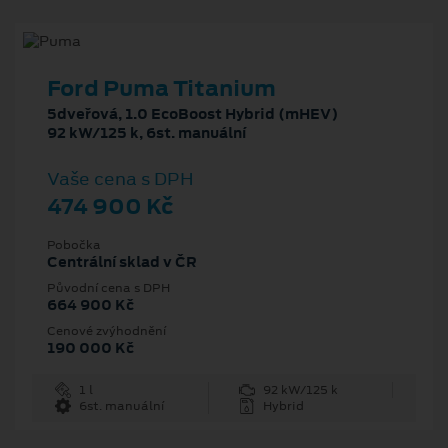
Ford Puma Titanium
5dveřová, 1.0 EcoBoost Hybrid (mHEV)
92 kW/125 k, 6st. manuální
Vaše cena s DPH
474 900 Kč
Pobočka
Centrální sklad v ČR
Původní cena s DPH
664 900 Kč
Cenové zvýhodnění
190 000 Kč
1 l
92 kW/125 k
6st. manuální
Hybrid