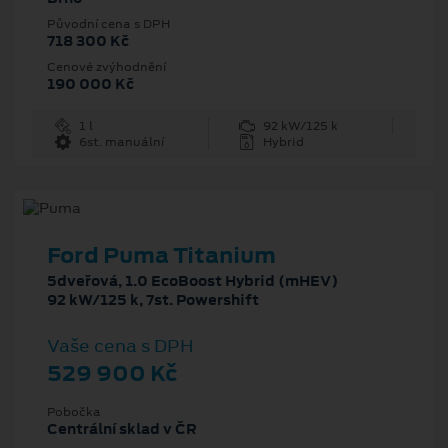
Původní cena s DPH
718 300 Kč
Cenové zvýhodnění
190 000 Kč
1 l
92 kW/125 k
6st. manuální
Hybrid
Ford Puma Titanium
5dveřová, 1.0 EcoBoost Hybrid (mHEV)
92 kW/125 k, 7st. Powershift
Vaše cena s DPH
529 900 Kč
Pobočka
Centrální sklad v ČR