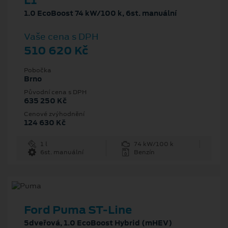
L1
1.0 EcoBoost 74 kW/100 k, 6st. manuální
Vaše cena s DPH
510 620 Kč
Pobočka
Brno
Původní cena s DPH
635 250 Kč
Cenové zvýhodnění
124 630 Kč
1 l
74 kW/100 k
6st. manuální
Benzín
Ford Puma ST-Line
5dveřová, 1.0 EcoBoost Hybrid (mHEV)