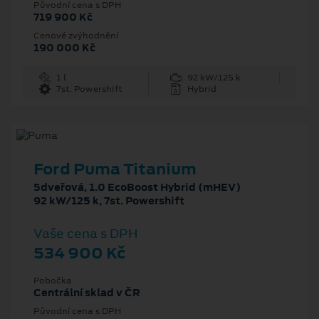
Původní cena s DPH
719 900 Kč
Cenové zvýhodnění
190 000 Kč
1 l
92 kW/125 k
7st. Powershift
Hybrid
Ford Puma Titanium
5dveřová, 1.0 EcoBoost Hybrid (mHEV)
92 kW/125 k, 7st. Powershift
Vaše cena s DPH
534 900 Kč
Pobočka
Centrální sklad v ČR
Původní cena s DPH