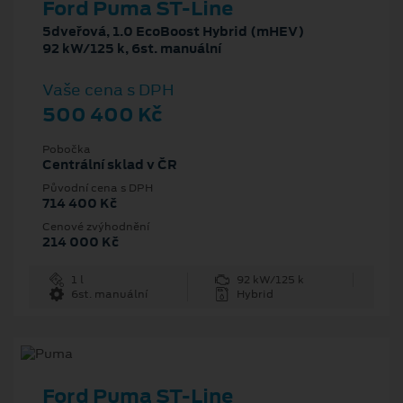
Ford Puma ST-Line
5dveřová, 1.0 EcoBoost Hybrid (mHEV)
92 kW/125 k, 6st. manuální
Vaše cena s DPH
500 400 Kč
Pobočka
Centrální sklad v ČR
Původní cena s DPH
714 400 Kč
Cenové zvýhodnění
214 000 Kč
1 l
92 kW/125 k
6st. manuální
Hybrid
Ford Puma ST-Line