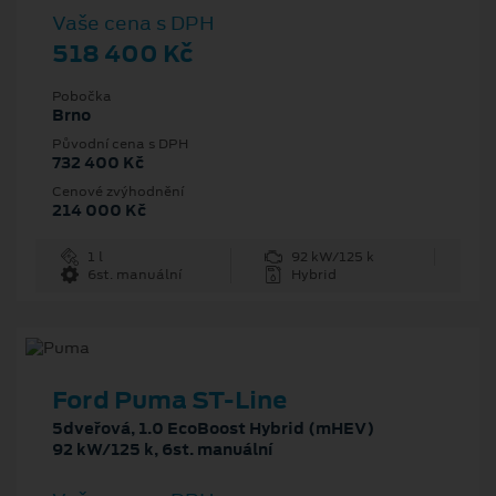
Vaše cena s DPH
518 400 Kč
Pobočka
Brno
Původní cena s DPH
732 400 Kč
Cenové zvýhodnění
214 000 Kč
1 l
92 kW/125 k
6st. manuální
Hybrid
Ford Puma ST-Line
5dveřová, 1.0 EcoBoost Hybrid (mHEV)
92 kW/125 k, 6st. manuální