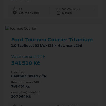
1 l
92 kW/125 k
6st. manuální
Benzín
Ford Tourneo Courier Titanium
1.0 EcoBoost 92 kW/125 k, 6st. manuální
Vaše cena s DPH
541 510 Kč
Pobočka
Centrální sklad v ČR
Původní cena s DPH
749 474 Kč
Cenové zvýhodnění
207 964 Kč