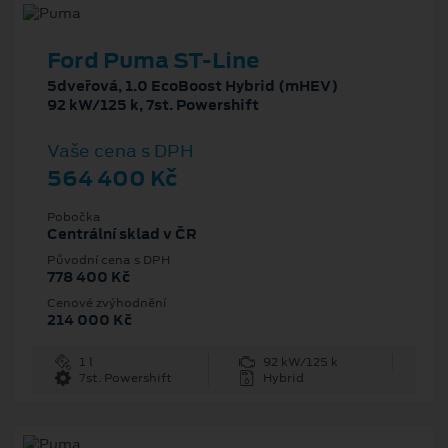
Ford Puma ST-Line
5dveřová, 1.0 EcoBoost Hybrid (mHEV)
92 kW/125 k, 7st. Powershift
Vaše cena s DPH
564 400 Kč
Pobočka
Centrální sklad v ČR
Původní cena s DPH
778 400 Kč
Cenové zvýhodnění
214 000 Kč
1 l
92 kW/125 k
7st. Powershift
Hybrid