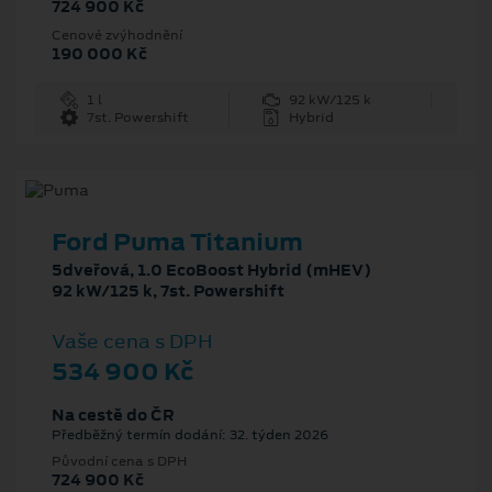
724 900 Kč
Cenové zvýhodnění
190 000 Kč
1 l
92 kW/125 k
7st. Powershift
Hybrid
Ford Puma Titanium
5dveřová, 1.0 EcoBoost Hybrid (mHEV)
92 kW/125 k, 7st. Powershift
Vaše cena s DPH
534 900 Kč
Na cestě do ČR
Předběžný termín dodání: 32. týden 2026
Původní cena s DPH
724 900 Kč