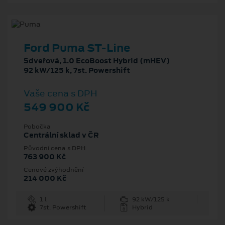
Ford Puma ST-Line
5dveřová, 1.0 EcoBoost Hybrid (mHEV)
92 kW/125 k, 7st. Powershift
Vaše cena s DPH
549 900 Kč
Pobočka
Centrální sklad v ČR
Původní cena s DPH
763 900 Kč
Cenové zvýhodnění
214 000 Kč
1 l
92 kW/125 k
7st. Powershift
Hybrid