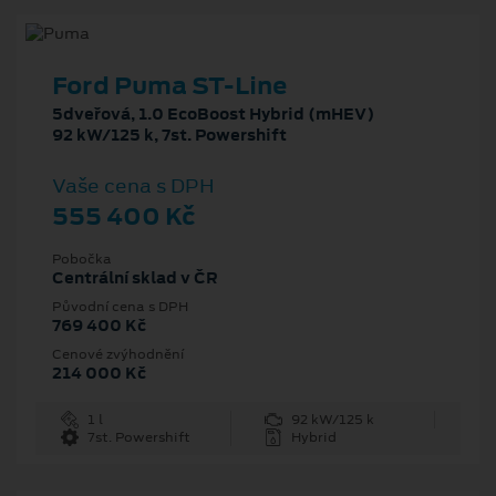
Ford Puma ST-Line
5dveřová, 1.0 EcoBoost Hybrid (mHEV)
92 kW/125 k, 7st. Powershift
Vaše cena s DPH
555 400 Kč
Pobočka
Centrální sklad v ČR
Původní cena s DPH
769 400 Kč
Cenové zvýhodnění
214 000 Kč
1 l
92 kW/125 k
7st. Powershift
Hybrid