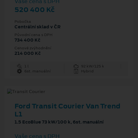
Vaše cena s DPH
520 400 Kč
Pobočka
Centrální sklad v ČR
Původní cena s DPH
734 400 Kč
Cenové zvýhodnění
214 000 Kč
1 l
92 kW/125 k
6st. manuální
Hybrid
Ford Transit Courier Van Trend
L1
1.5 EcoBlue 73 kW/100 k, 6st. manuální
Vaše cena s DPH