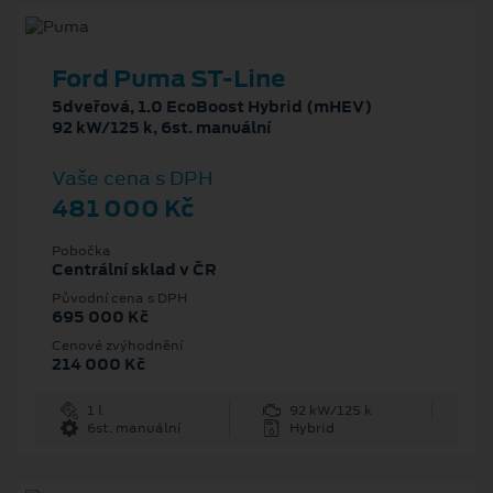
Ford Puma ST-Line
5dveřová, 1.0 EcoBoost Hybrid (mHEV)
92 kW/125 k, 6st. manuální
Vaše cena s DPH
481 000 Kč
Pobočka
Centrální sklad v ČR
Původní cena s DPH
695 000 Kč
Cenové zvýhodnění
214 000 Kč
1 l
92 kW/125 k
6st. manuální
Hybrid