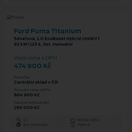
Ford Puma Titanium
5dveřová, 1.0 EcoBoost Hybrid (mHEV)
92 kW/125 k, 6st. manuální
Vaše cena s DPH
474 900 Kč
Pobočka
Centrální sklad v ČR
Původní cena s DPH
664 900 Kč
Cenové zvýhodnění
190 000 Kč
1 l
92 kW/125 k
6st. manuální
Hybrid