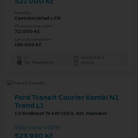
521 000 Kč
Pobočka
Centrální sklad v ČR
Původní cena s DPH
711 000 Kč
Cenové zvýhodnění
190 000 Kč
1 l
92 kW/125 k
7st. Powershift
Hybrid
Ford Transit Courier Kombi N1
Trend L1
1.0 EcoBoost 74 kW/100 k, 6st. manuální
Vaše cena s DPH
523 930 Kč