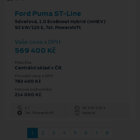
Ford Puma ST-Line
5dveřová, 1.0 EcoBoost Hybrid (mHEV)
92 kW/125 k, 7st. Powershift
Vaše cena s DPH
569 400 Kč
Pobočka
Centrální sklad v ČR
Původní cena s DPH
783 400 Kč
Cenové zvýhodnění
214 000 Kč
1 l
92 kW/125 k
7st. Powershift
Hybrid
1
2
3
4
5
6
7
8