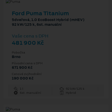
Ford Puma Titanium
5dveřová, 1.0 EcoBoost Hybrid (mHEV)
92 kW/125 k, 6st. manuální
Vaše cena s DPH
481 900 Kč
Pobočka
Brno
Původní cena s DPH
671 900 Kč
Cenové zvýhodnění
190 000 Kč
1 l
92 kW/125 k
6st. manuální
Hybrid