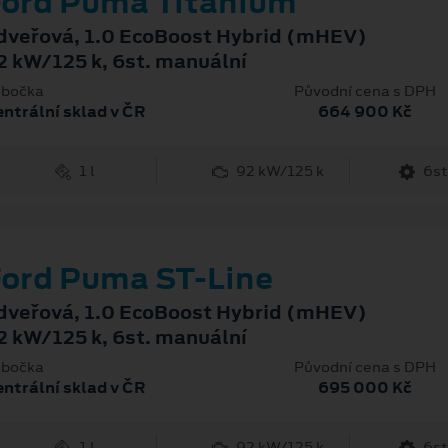
ord Puma Titanium
dveřová, 1.0 EcoBoost Hybrid (mHEV)
2 kW/125 k, 6st. manuální
bočka
Původní cena s DPH
ntrální sklad v ČR
664 900 Kč
1 l
92 kW/125 k
6st
ord Puma ST-Line
dveřová, 1.0 EcoBoost Hybrid (mHEV)
2 kW/125 k, 6st. manuální
bočka
Původní cena s DPH
ntrální sklad v ČR
695 000 Kč
1 l
92 kW/125 k
6st