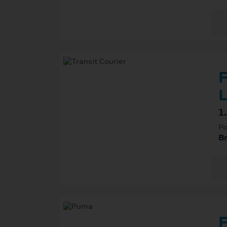
F
L
1
Po
B
F