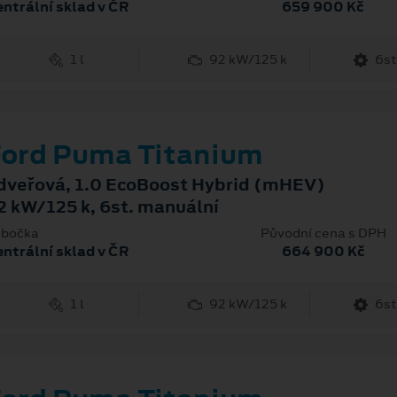
ntrální sklad v ČR
659 900 Kč
1 l
92 kW/125 k
6st
ord Puma Titanium
dveřová, 1.0 EcoBoost Hybrid (mHEV)
2 kW/125 k, 6st. manuální
bočka
Původní cena s DPH
ntrální sklad v ČR
664 900 Kč
1 l
92 kW/125 k
6st