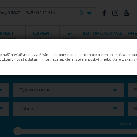
ády 968/2
548 141 414
ANSIT
CARENT
E-
AUTOPŮJČOVNA
PŘ
NTRUM
CLUB
SHOP
ka a financování
Skladové vozy
Ele
ze naší návštěvnosti využíváme soubory cookie. Informace o tom, jak náš web pou
u zkombinovat s dalšími informacemi, které jste jim poskytli nebo které získali v
Typ karoserie
P
Pohon
B
Cena