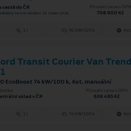
Původní cena s DP
 cestě do ČR
708 900 Kč
edběžný termín dodání: 33. týden 2026
1 l
92 kW/125 k
6st
ord Transit Courier Van Tren
1
.0 EcoBoost 74 kW/100 k, 6st. manuální
bočka
Původní cena s DPH
ntrální sklad v ČR
639 485 Kč
1 l
74 kW/100 k
6st