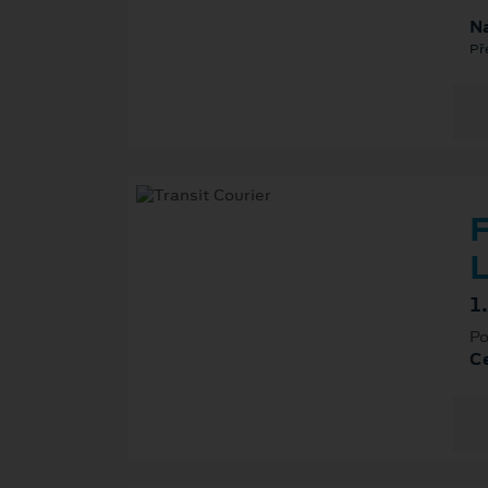
Na
Př
F
L
1
Po
Ce