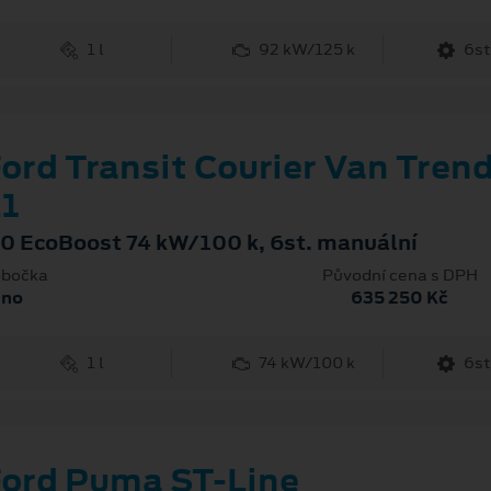
1 l
92 kW/125 k
6st
ord Transit Courier Van Tren
1
.0 EcoBoost 74 kW/100 k, 6st. manuální
bočka
Původní cena s DPH
rno
635 250 Kč
1 l
74 kW/100 k
6st
ord Puma ST-Line