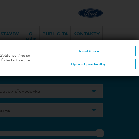
Brno - Juliánov
Bělohorská
ESTAVBY
O
PUBLICITA
KONTAKTY
NÁS
Povolit vše
ktromobilita
Aplikace Ford
žíváte, sdílíme se
 důsledku toho, že
Upravit předvolby
alivo / převodovka
arva