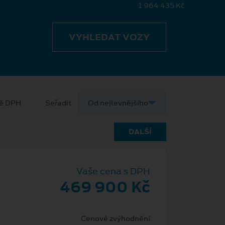
1 964 435 Kč
VYHLEDAT VOZY
ně DPH
Seřadit
DALŠÍ
Vaše cena s DPH
469 900 Kč
Cenové zvýhodnění