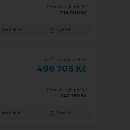
H
Cenové zvýhodnění
214 000 Kč
. manuální
Hybrid
d
Vaše cena s DPH
496 705 Kč
Cenové zvýhodnění
142 780 Kč
. manuální
Benzín