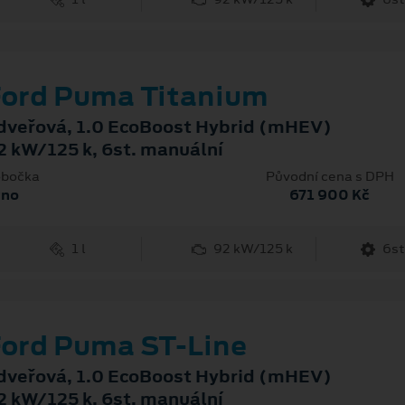
ord Puma Titanium
dveřová, 1.0 EcoBoost Hybrid (mHEV)
2 kW/125 k, 6st. manuální
bočka
Původní cena s DPH
rno
671 900 Kč
1 l
92 kW/125 k
6st
ord Puma ST-Line
dveřová, 1.0 EcoBoost Hybrid (mHEV)
2 kW/125 k, 6st. manuální