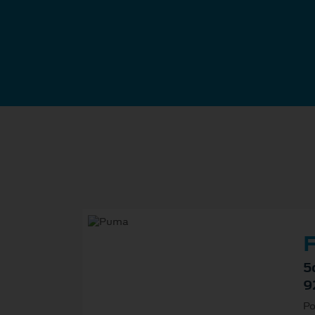
F
5
9
Po