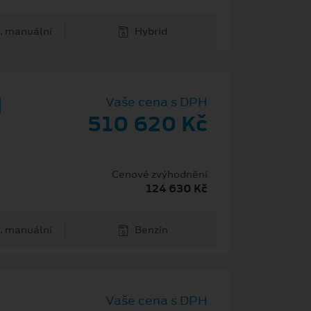
. manuální
Hybrid
d
Vaše cena s DPH
510 620 Kč
Cenové zvýhodnění
124 630 Kč
. manuální
Benzín
Vaše cena s DPH