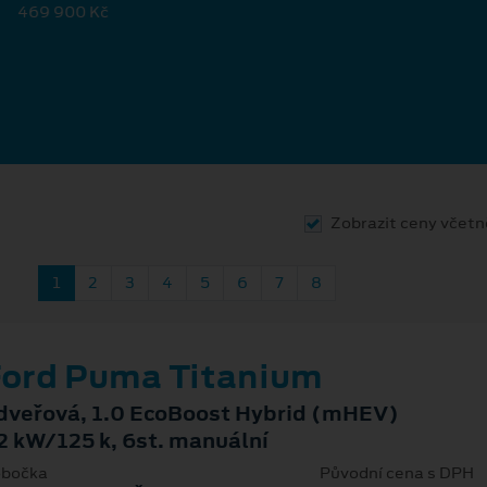
469 900 Kč
Zobrazit ceny včet
1
2
3
4
5
6
7
8
ord Puma Titanium
dveřová, 1.0 EcoBoost Hybrid (mHEV)
2 kW/125 k, 6st. manuální
bočka
Původní cena s DPH