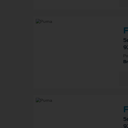
F
5
9
Po
B
F
5
9