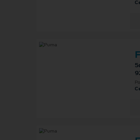
Ce
F
5
9
Po
Ce