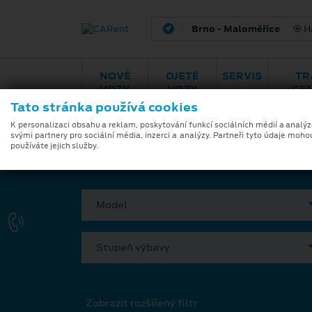
Brno - Maloměřice
H
NOVÉ
OJETÉ
SERVIS
TR
VOZY
VOZY
CE
Tato stránka používá cookies
Modely
Zvýhodněná nabíd
K personalizaci obsahu a reklam, poskytování funkcí sociálních médií a analý
svými partnery pro sociální média, inzerci a analýzy. Partneři tyto údaje moho
používáte jejich služby.
VYBERTE SI VÁŠ VŮZ
Model
Stupeň výbavy
Zobrazit rozšířený filtr