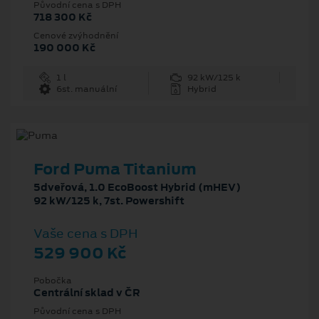
Původní cena s DPH
718 300 Kč
Cenové zvýhodnění
190 000 Kč
1 l
92 kW/125 k
6st. manuální
Hybrid
Ford Puma Titanium
5dveřová, 1.0 EcoBoost Hybrid (mHEV)
92 kW/125 k, 7st. Powershift
Vaše cena s DPH
529 900 Kč
Pobočka
Centrální sklad v ČR
Původní cena s DPH