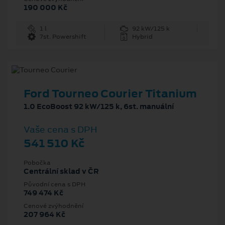
190 000 Kč
1 l
92 kW/125 k
7st. Powershift
Hybrid
Ford Tourneo Courier Titanium
1.0 EcoBoost 92 kW/125 k, 6st. manuální
Vaše cena s DPH
541 510 Kč
Pobočka
Centrální sklad v ČR
Původní cena s DPH
749 474 Kč
Cenové zvýhodnění
207 964 Kč