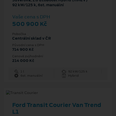
5dveřová, 1.0 EcoBoost Hybrid (mHEV)
92 kW/125 k, 6st. manuální
Vaše cena s DPH
500 900 Kč
Pobočka
Centrální sklad v ČR
Původní cena s DPH
714 900 Kč
Cenové zvýhodnění
214 000 Kč
1 l
92 kW/125 k
6st. manuální
Hybrid
Ford Transit Courier Van Trend
L1