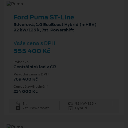
Ford Puma ST-Line
5dveřová, 1.0 EcoBoost Hybrid (mHEV)
92 kW/125 k, 7st. Powershift
Vaše cena s DPH
555 400 Kč
Pobočka
Centrální sklad v ČR
Původní cena s DPH
769 400 Kč
Cenové zvýhodnění
214 000 Kč
1 l
92 kW/125 k
7st. Powershift
Hybrid