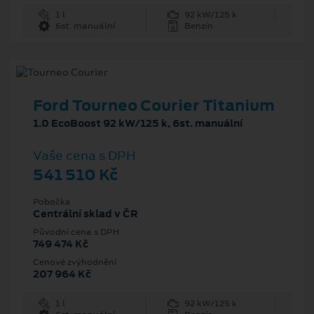
1 l
92 kW/125 k
6st. manuální
Benzín
Ford Tourneo Courier Titanium
1.0 EcoBoost 92 kW/125 k, 6st. manuální
Vaše cena s DPH
541 510 Kč
Pobočka
Centrální sklad v ČR
Původní cena s DPH
749 474 Kč
Cenové zvýhodnění
207 964 Kč
1 l
92 kW/125 k