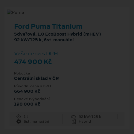
Ford Puma Titanium
5dveřová, 1.0 EcoBoost Hybrid (mHEV)
92 kW/125 k, 6st. manuální
Vaše cena s DPH
474 900 Kč
Pobočka
Centrální sklad v ČR
Původní cena s DPH
664 900 Kč
Cenové zvýhodnění
190 000 Kč
1 l
92 kW/125 k
6st. manuální
Hybrid