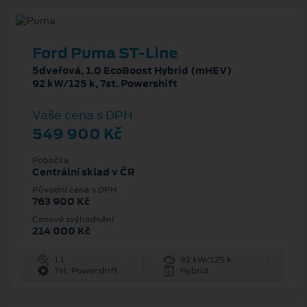
Ford Puma ST-Line
5dveřová, 1.0 EcoBoost Hybrid (mHEV)
92 kW/125 k, 7st. Powershift
Vaše cena s DPH
549 900 Kč
Pobočka
Centrální sklad v ČR
Původní cena s DPH
763 900 Kč
Cenové zvýhodnění
214 000 Kč
1 l
92 kW/125 k
7st. Powershift
Hybrid