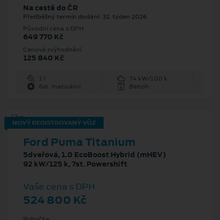
Na cestě do ČR
Předběžný termín dodání: 32. týden 2026
Původní cena s DPH
649 770 Kč
Cenové zvýhodnění
125 840 Kč
1 l
74 kW/100 k
6st. manuální
Benzín
NOVÝ REGISTROVANÝ VŮZ
Ford Puma Titanium
5dveřová, 1.0 EcoBoost Hybrid (mHEV)
92 kW/125 k, 7st. Powershift
Vaše cena s DPH
524 800 Kč
Pobočka