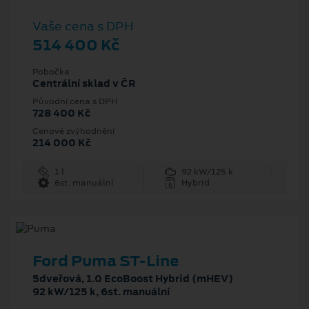
Vaše cena s DPH
514 400 Kč
Pobočka
Centrální sklad v ČR
Původní cena s DPH
728 400 Kč
Cenové zvýhodnění
214 000 Kč
1 l
92 kW/125 k
6st. manuální
Hybrid
Ford Puma ST-Line
5dveřová, 1.0 EcoBoost Hybrid (mHEV)
92 kW/125 k, 6st. manuální