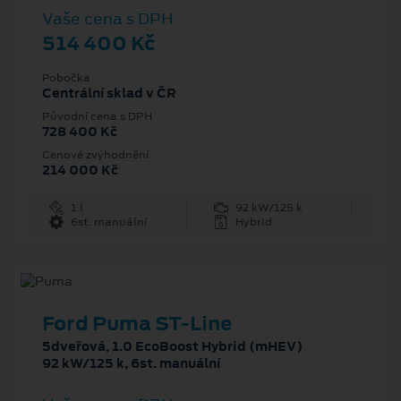
Vaše cena s DPH
514 400 Kč
Pobočka
Centrální sklad v ČR
Původní cena s DPH
728 400 Kč
Cenové zvýhodnění
214 000 Kč
1 l
92 kW/125 k
6st. manuální
Hybrid
Ford Puma ST-Line
5dveřová, 1.0 EcoBoost Hybrid (mHEV)
92 kW/125 k, 6st. manuální