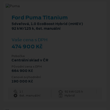
Ford Puma Titanium
5dveřová, 1.0 EcoBoost Hybrid (mHEV)
92 kW/125 k, 6st. manuální
Vaše cena s DPH
474 900 Kč
Pobočka
Centrální sklad v ČR
Původní cena s DPH
664 900 Kč
Cenové zvýhodnění
190 000 Kč
1 l
92 kW/125 k
6st. manuální
Hybrid