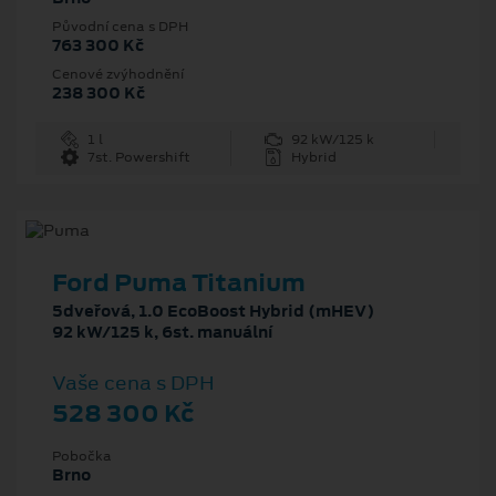
Původní cena s DPH
763 300 Kč
Cenové zvýhodnění
238 300 Kč
1 l
92 kW/125 k
7st. Powershift
Hybrid
Ford Puma Titanium
5dveřová, 1.0 EcoBoost Hybrid (mHEV)
92 kW/125 k, 6st. manuální
Vaše cena s DPH
528 300 Kč
Pobočka
Brno