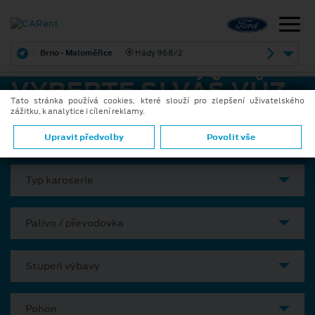
Brno - Maloměřice
Hády 968/2
VYBERTE SI VÁŠ VŮZ
Tato stránka používá cookies, které slouží pro zlepšení uživatelského
zážitku, k analytice i cílení reklamy.
Model
Upravit předvolby
Povolit vše
Typ karoserie
Palivo / převodovka
Stupeň výbavy
Pohon