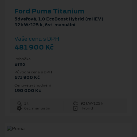
Ford Puma Titanium
5dveřová, 1.0 EcoBoost Hybrid (mHEV)
92 kW/125 k, 6st. manuální
Vaše cena s DPH
481 900 Kč
Pobočka
Brno
Původní cena s DPH
671 900 Kč
Cenové zvýhodnění
190 000 Kč
1 l
92 kW/125 k
6st. manuální
Hybrid