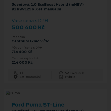
5dveřová, 1.0 EcoBoost Hybrid (mHEV)
92 kW/125 k, 6st. manuální
Vaše cena s DPH
500 400 Kč
Pobočka
Centrální sklad v ČR
Původní cena s DPH
714 400 Kč
Cenové zvýhodnění
214 000 Kč
1 l
92 kW/125 k
6st. manuální
Hybrid
Ford Puma ST-Line