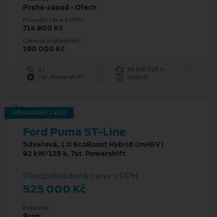
Praha-západ - Ořech
Původní cena s DPH
714 800 Kč
Cenové zvýhodnění
190 000 Kč
1 l
92 kW/125 k
7st. Powershift
Hybrid
PŘEDVÁDĚCÍ VŮZ
Ford Puma ST-Line
5dveřová, 1.0 EcoBoost Hybrid (mHEV)
92 kW/125 k, 7st. Powershift
Předpokládaná cena s DPH
525 000 Kč
Pobočka
Brno