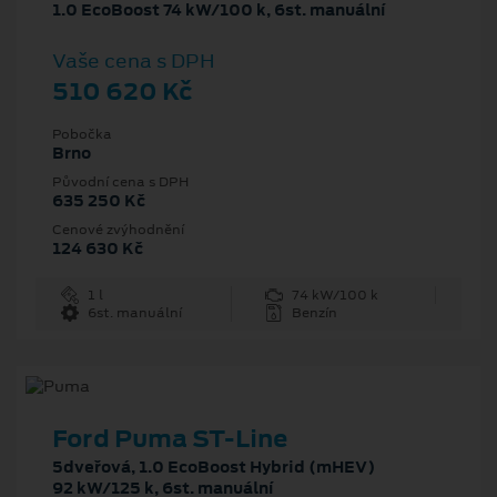
1.0 EcoBoost 74 kW/100 k, 6st. manuální
Vaše cena s DPH
510 620 Kč
Pobočka
Brno
Původní cena s DPH
635 250 Kč
Cenové zvýhodnění
124 630 Kč
1 l
74 kW/100 k
6st. manuální
Benzín
Ford Puma ST-Line
5dveřová, 1.0 EcoBoost Hybrid (mHEV)
92 kW/125 k, 6st. manuální