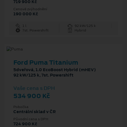
719 900 Kč
Cenové zvýhodnění
190 000 Kč
1 l
92 kW/125 k
7st. Powershift
Hybrid
Ford Puma Titanium
5dveřová, 1.0 EcoBoost Hybrid (mHEV)
92 kW/125 k, 7st. Powershift
Vaše cena s DPH
534 900 Kč
Pobočka
Centrální sklad v ČR
Původní cena s DPH
724 900 Kč