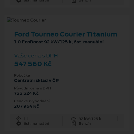
6st. manuální
Benzín
Ford Tourneo Courier Titanium
1.0 EcoBoost 92 kW/125 k, 6st. manuální
Vaše cena s DPH
547 560 Kč
Pobočka
Centrální sklad v ČR
Původní cena s DPH
755 524 Kč
Cenové zvýhodnění
207 964 Kč
1 l
92 kW/125 k
6st. manuální
Benzín