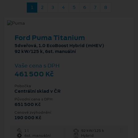
1
2
3
4
5
6
7
8
Ford Puma Titanium
5dveřová, 1.0 EcoBoost Hybrid (mHEV)
92 kW/125 k, 6st. manuální
Vaše cena s DPH
461 500 Kč
Pobočka
Centrální sklad v ČR
Původní cena s DPH
651 500 Kč
Cenové zvýhodnění
190 000 Kč
1 l
92 kW/125 k
6st. manuální
Hybrid