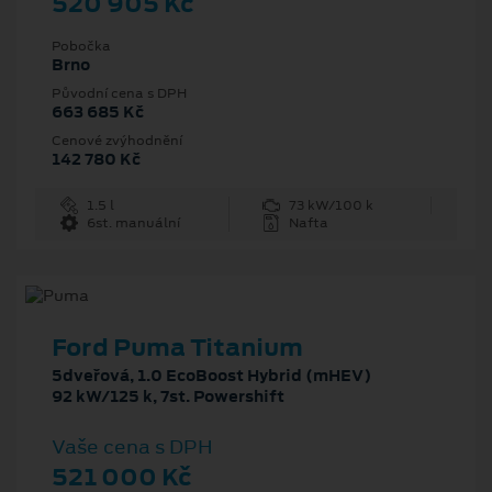
520 905 Kč
Pobočka
Brno
Původní cena s DPH
663 685 Kč
Cenové zvýhodnění
142 780 Kč
1.5 l
73 kW/100 k
6st. manuální
Nafta
Ford Puma Titanium
5dveřová, 1.0 EcoBoost Hybrid (mHEV)
92 kW/125 k, 7st. Powershift
Vaše cena s DPH
521 000 Kč