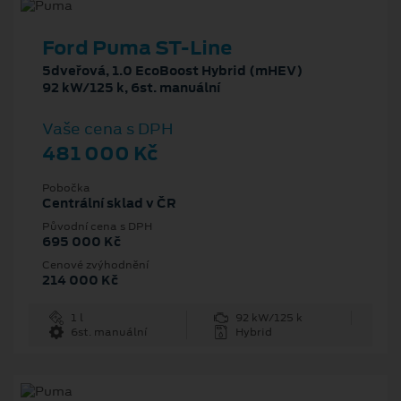
Ford Puma ST-Line
5dveřová, 1.0 EcoBoost Hybrid (mHEV)
92 kW/125 k, 6st. manuální
Vaše cena s DPH
481 000 Kč
Pobočka
Centrální sklad v ČR
Původní cena s DPH
695 000 Kč
Cenové zvýhodnění
214 000 Kč
1 l
92 kW/125 k
6st. manuální
Hybrid