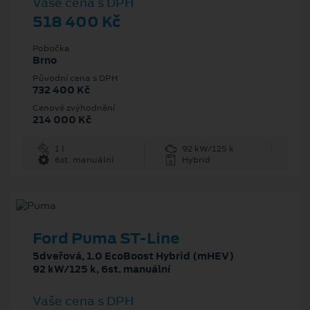
Vaše cena s DPH
518 400 Kč
Pobočka
Brno
Původní cena s DPH
732 400 Kč
Cenové zvýhodnění
214 000 Kč
1 l
92 kW/125 k
6st. manuální
Hybrid
Ford Puma ST-Line
5dveřová, 1.0 EcoBoost Hybrid (mHEV)
92 kW/125 k, 6st. manuální
Vaše cena s DPH