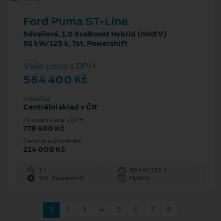
Ford Puma ST-Line
5dveřová, 1.0 EcoBoost Hybrid (mHEV)
92 kW/125 k, 7st. Powershift
Vaše cena s DPH
564 400 Kč
Pobočka
Centrální sklad v ČR
Původní cena s DPH
778 400 Kč
Cenové zvýhodnění
214 000 Kč
1 l
92 kW/125 k
7st. Powershift
Hybrid
1
2
3
4
5
6
7
8