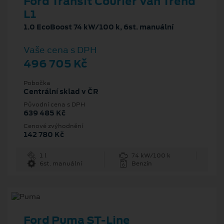
Ford Transit Courier Van Trend
L1
1.0 EcoBoost 74 kW/100 k, 6st. manuální
Vaše cena s DPH
496 705 Kč
Pobočka
Centrální sklad v ČR
Původní cena s DPH
639 485 Kč
Cenové zvýhodnění
142 780 Kč
1 l
74 kW/100 k
6st. manuální
Benzín
Ford Puma ST-Line