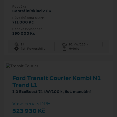
Pobočka
Centrální sklad v ČR
Původní cena s DPH
711 000 Kč
Cenové zvýhodnění
190 000 Kč
1 l
92 kW/125 k
7st. Powershift
Hybrid
Ford Transit Courier Kombi N1
Trend L1
1.0 EcoBoost 74 kW/100 k, 6st. manuální
Vaše cena s DPH
523 930 Kč