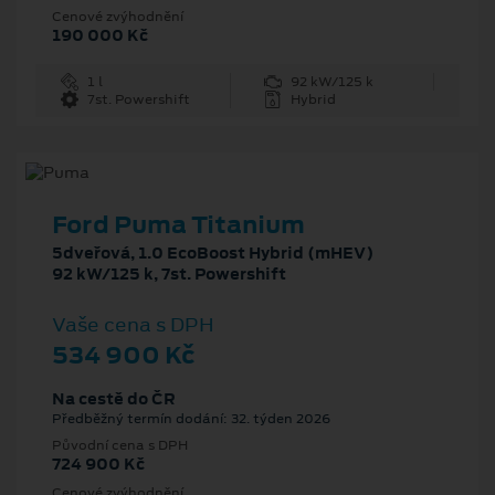
Cenové zvýhodnění
190 000 Kč
1 l
92 kW/125 k
7st. Powershift
Hybrid
Ford Puma Titanium
5dveřová, 1.0 EcoBoost Hybrid (mHEV)
92 kW/125 k, 7st. Powershift
Vaše cena s DPH
534 900 Kč
Na cestě do ČR
Předběžný termín dodání: 32. týden 2026
Původní cena s DPH
724 900 Kč
Cenové zvýhodnění