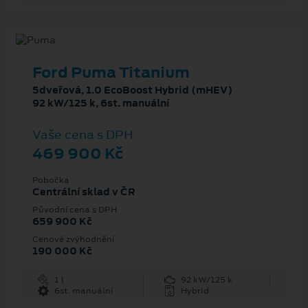
Ford Puma Titanium
5dveřová, 1.0 EcoBoost Hybrid (mHEV)
92 kW/125 k, 6st. manuální
Vaše cena s DPH
469 900 Kč
Pobočka
Centrální sklad v ČR
Původní cena s DPH
659 900 Kč
Cenové zvýhodnění
190 000 Kč
1 l
92 kW/125 k
6st. manuální
Hybrid