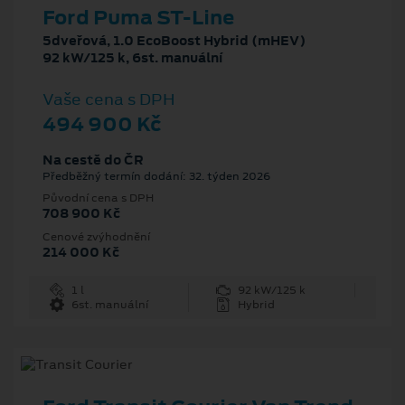
Ford Puma ST-Line
5dveřová, 1.0 EcoBoost Hybrid (mHEV)
92 kW/125 k, 6st. manuální
Vaše cena s DPH
494 900 Kč
Na cestě do ČR
Předběžný termín dodání: 32. týden 2026
Původní cena s DPH
708 900 Kč
Cenové zvýhodnění
214 000 Kč
1 l
92 kW/125 k
6st. manuální
Hybrid