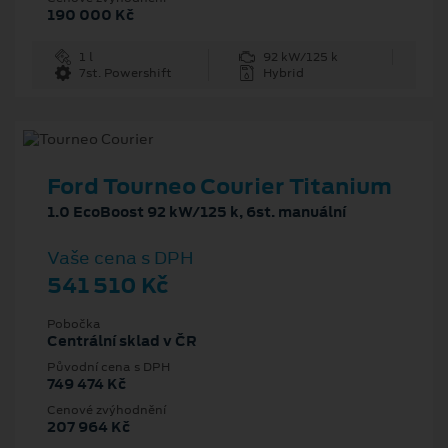
190 000 Kč
1 l
92 kW/125 k
7st. Powershift
Hybrid
Ford Tourneo Courier Titanium
1.0 EcoBoost 92 kW/125 k, 6st. manuální
Vaše cena s DPH
541 510 Kč
Pobočka
Centrální sklad v ČR
Původní cena s DPH
749 474 Kč
Cenové zvýhodnění
207 964 Kč