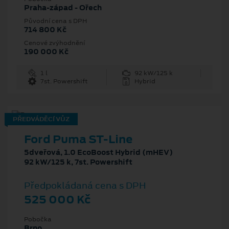
Praha-západ - Ořech
Původní cena s DPH
714 800 Kč
Cenové zvýhodnění
190 000 Kč
1 l
92 kW/125 k
7st. Powershift
Hybrid
PŘEDVÁDĚCÍ VŮZ
Ford Puma ST-Line
5dveřová, 1.0 EcoBoost Hybrid (mHEV)
92 kW/125 k, 7st. Powershift
Předpokládaná cena s DPH
525 000 Kč
Pobočka
Brno