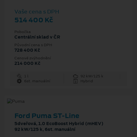
Vaše cena s DPH
514 400 Kč
Pobočka
Centrální sklad v ČR
Původní cena s DPH
728 400 Kč
Cenové zvýhodnění
214 000 Kč
1 l
92 kW/125 k
6st. manuální
Hybrid
Ford Puma ST-Line
5dveřová, 1.0 EcoBoost Hybrid (mHEV)
92 kW/125 k, 6st. manuální