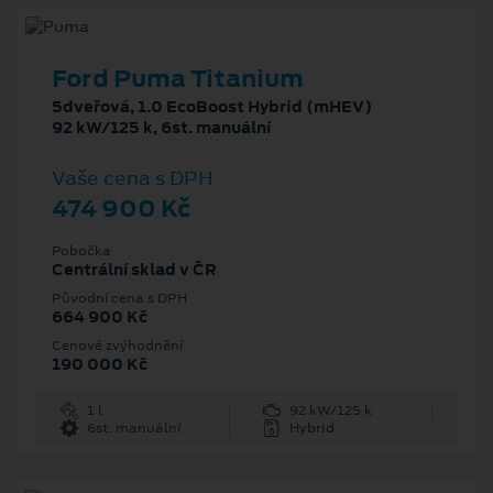
Ford Puma Titanium
5dveřová, 1.0 EcoBoost Hybrid (mHEV)
92 kW/125 k, 6st. manuální
Vaše cena s DPH
474 900 Kč
Pobočka
Centrální sklad v ČR
Původní cena s DPH
664 900 Kč
Cenové zvýhodnění
190 000 Kč
1 l
92 kW/125 k
6st. manuální
Hybrid