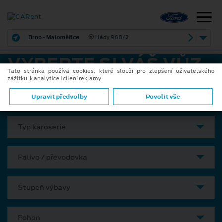
Brno - Maloměřice
Hády 968/2
VYBERTE SI VÁŠ VŮZ
Tato stránka používá cookies, které slouží pro zlepšení uživatelského
zážitku, k analytice i cílení reklamy.
Model
Upravit předvolby
Povolit vše
Typ karoserie
Palivo / převodovka
Stupeň výbavy
Pohon