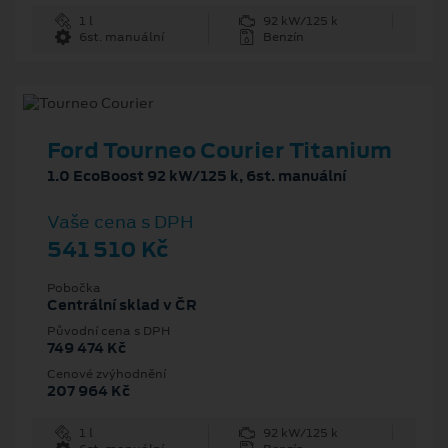
1 l
92 kW/125 k
6st. manuální
Benzín
Ford Tourneo Courier Titanium
1.0 EcoBoost 92 kW/125 k, 6st. manuální
Vaše cena s DPH
541 510 Kč
Pobočka
Centrální sklad v ČR
Původní cena s DPH
749 474 Kč
Cenové zvýhodnění
207 964 Kč
1 l
92 kW/125 k