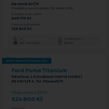
Na cestě do ČR
Předběžný termín dodání: 32. týden 2026
Původní cena s DPH
649 770 Kč
Cenové zvýhodnění
125 840 Kč
1 l
74 kW/100 k
6st. manuální
Benzín
NOVÝ REGISTROVANÝ VŮZ
Ford Puma Titanium
5dveřová, 1.0 EcoBoost Hybrid (mHEV)
92 kW/125 k, 7st. Powershift
Vaše cena s DPH
524 800 Kč
Pobočka