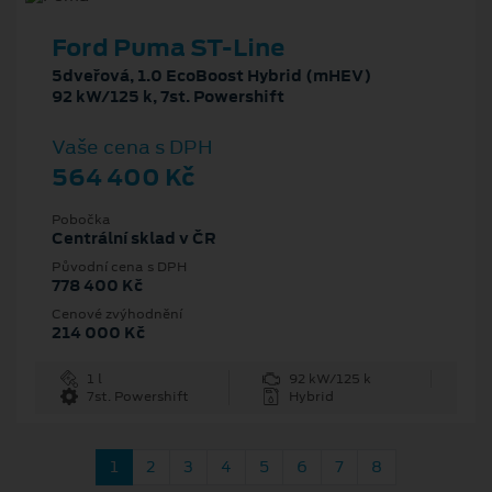
Ford Puma ST-Line
5dveřová, 1.0 EcoBoost Hybrid (mHEV)
92 kW/125 k, 7st. Powershift
Vaše cena s DPH
564 400 Kč
Pobočka
Centrální sklad v ČR
Původní cena s DPH
778 400 Kč
Cenové zvýhodnění
214 000 Kč
1 l
92 kW/125 k
7st. Powershift
Hybrid
1
2
3
4
5
6
7
8