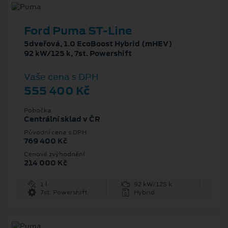
Ford Puma ST-Line
5dveřová, 1.0 EcoBoost Hybrid (mHEV)
92 kW/125 k, 7st. Powershift
Vaše cena s DPH
555 400 Kč
Pobočka
Centrální sklad v ČR
Původní cena s DPH
769 400 Kč
Cenové zvýhodnění
214 000 Kč
1 l
92 kW/125 k
7st. Powershift
Hybrid