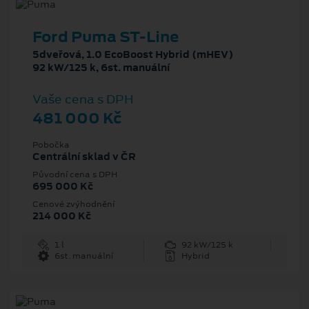
Ford Puma ST-Line
5dveřová, 1.0 EcoBoost Hybrid (mHEV)
92 kW/125 k, 6st. manuální
Vaše cena s DPH
481 000 Kč
Pobočka
Centrální sklad v ČR
Původní cena s DPH
695 000 Kč
Cenové zvýhodnění
214 000 Kč
1 l
92 kW/125 k
6st. manuální
Hybrid