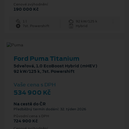
Cenové zvýhodnění
190 000 Kč
1 l
92 kW/125 k
7st. Powershift
Hybrid
Ford Puma Titanium
5dveřová, 1.0 EcoBoost Hybrid (mHEV)
92 kW/125 k, 7st. Powershift
Vaše cena s DPH
534 900 Kč
Na cestě do ČR
Předběžný termín dodání: 32. týden 2026
Původní cena s DPH
724 900 Kč
Cenové zvýhodnění