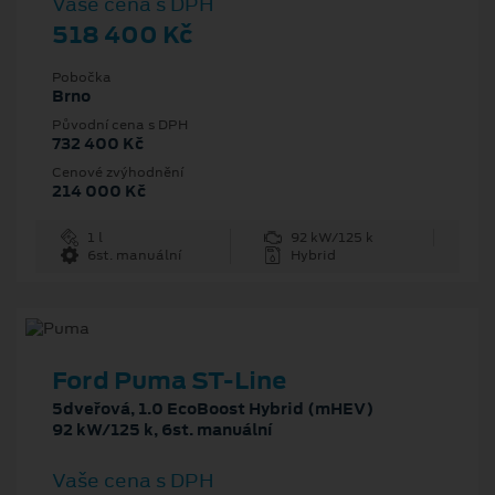
Vaše cena s DPH
518 400 Kč
Pobočka
Brno
Původní cena s DPH
732 400 Kč
Cenové zvýhodnění
214 000 Kč
1 l
92 kW/125 k
6st. manuální
Hybrid
Ford Puma ST-Line
5dveřová, 1.0 EcoBoost Hybrid (mHEV)
92 kW/125 k, 6st. manuální
Vaše cena s DPH