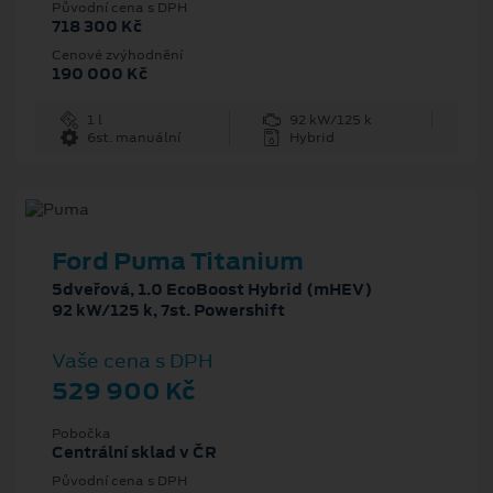
Původní cena s DPH
718 300 Kč
Cenové zvýhodnění
190 000 Kč
1 l
92 kW/125 k
6st. manuální
Hybrid
Ford Puma Titanium
5dveřová, 1.0 EcoBoost Hybrid (mHEV)
92 kW/125 k, 7st. Powershift
Vaše cena s DPH
529 900 Kč
Pobočka
Centrální sklad v ČR
Původní cena s DPH