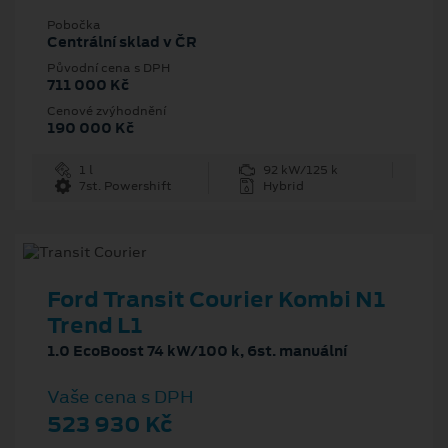
Pobočka
Centrální sklad v ČR
Původní cena s DPH
711 000 Kč
Cenové zvýhodnění
190 000 Kč
1 l
92 kW/125 k
7st. Powershift
Hybrid
Ford Transit Courier Kombi N1
Trend L1
1.0 EcoBoost 74 kW/100 k, 6st. manuální
Vaše cena s DPH
523 930 Kč