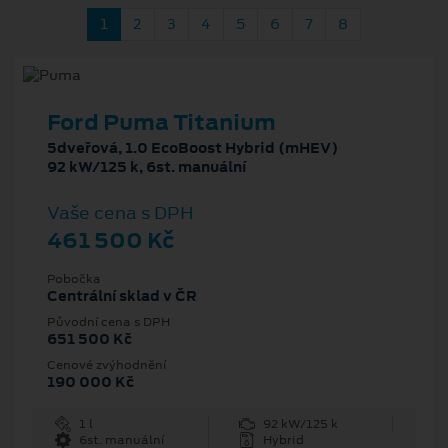
1
2
3
4
5
6
7
8
Ford Puma Titanium
5dveřová, 1.0 EcoBoost Hybrid (mHEV)
92 kW/125 k, 6st. manuální
Vaše cena s DPH
461 500 Kč
Pobočka
Centrální sklad v ČR
Původní cena s DPH
651 500 Kč
Cenové zvýhodnění
190 000 Kč
1 l
92 kW/125 k
6st. manuální
Hybrid