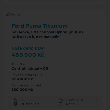
Ford Puma Titanium
5dveřová, 1.0 EcoBoost Hybrid (mHEV)
92 kW/125 k, 6st. manuální
Vaše cena s DPH
469 900 Kč
Pobočka
Centrální sklad v ČR
Původní cena s DPH
659 900 Kč
Cenové zvýhodnění
190 000 Kč
1 l
92 kW/125 k
6st. manuální
Hybrid