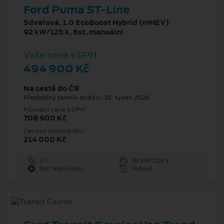
Ford Puma ST-Line
5dveřová, 1.0 EcoBoost Hybrid (mHEV)
92 kW/125 k, 6st. manuální
Vaše cena s DPH
494 900 Kč
Na cestě do ČR
Předběžný termín dodání: 32. týden 2026
Původní cena s DPH
708 900 Kč
Cenové zvýhodnění
214 000 Kč
1 l
92 kW/125 k
6st. manuální
Hybrid