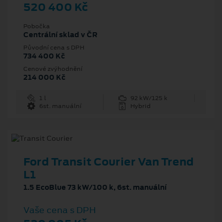
520 400 Kč
Pobočka
Centrální sklad v ČR
Původní cena s DPH
734 400 Kč
Cenové zvýhodnění
214 000 Kč
1 l
92 kW/125 k
6st. manuální
Hybrid
Ford Transit Courier Van Trend
L1
1.5 EcoBlue 73 kW/100 k, 6st. manuální
Vaše cena s DPH