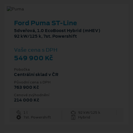
Ford Puma ST-Line
5dveřová, 1.0 EcoBoost Hybrid (mHEV)
92 kW/125 k, 7st. Powershift
Vaše cena s DPH
549 900 Kč
Pobočka
Centrální sklad v ČR
Původní cena s DPH
763 900 Kč
Cenové zvýhodnění
214 000 Kč
1 l
92 kW/125 k
7st. Powershift
Hybrid