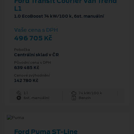
Ford Transit Courier Van Trend
L1
1.0 EcoBoost 74 kW/100 k, 6st. manuální
Vaše cena s DPH
496 705 Kč
Pobočka
Centrální sklad v ČR
Původní cena s DPH
639 485 Kč
Cenové zvýhodnění
142 780 Kč
1 l
74 kW/100 k
6st. manuální
Benzín
Ford Puma ST-Line