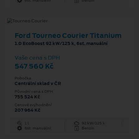
6st. manuální
Benzín
Ford Tourneo Courier Titanium
1.0 EcoBoost 92 kW/125 k, 6st. manuální
Vaše cena s DPH
547 560 Kč
Pobočka
Centrální sklad v ČR
Původní cena s DPH
755 524 Kč
Cenové zvýhodnění
207 964 Kč
1 l
92 kW/125 k
6st. manuální
Benzín