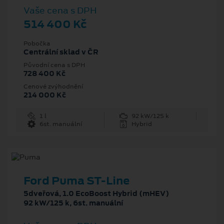
Vaše cena s DPH
514 400 Kč
Pobočka
Centrální sklad v ČR
Původní cena s DPH
728 400 Kč
Cenové zvýhodnění
214 000 Kč
1 l
92 kW/125 k
6st. manuální
Hybrid
Ford Puma ST-Line
5dveřová, 1.0 EcoBoost Hybrid (mHEV)
92 kW/125 k, 6st. manuální