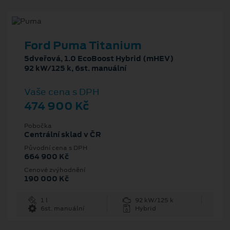
Ford Puma Titanium
5dveřová, 1.0 EcoBoost Hybrid (mHEV)
92 kW/125 k, 6st. manuální
Vaše cena s DPH
474 900 Kč
Pobočka
Centrální sklad v ČR
Původní cena s DPH
664 900 Kč
Cenové zvýhodnění
190 000 Kč
1 l
92 kW/125 k
6st. manuální
Hybrid