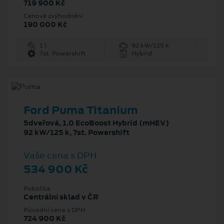
719 900 Kč
Cenové zvýhodnění
190 000 Kč
1 l
92 kW/125 k
7st. Powershift
Hybrid
Ford Puma Titanium
5dveřová, 1.0 EcoBoost Hybrid (mHEV)
92 kW/125 k, 7st. Powershift
Vaše cena s DPH
534 900 Kč
Pobočka
Centrální sklad v ČR
Původní cena s DPH
724 900 Kč