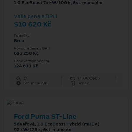
1.0 EcoBoost 74 kW/100 k, 6st. manuální
Vaše cena s DPH
510 620 Kč
Pobočka
Brno
Původní cena s DPH
635 250 Kč
Cenové zvýhodnění
124 630 Kč
1 l
74 kW/100 k
6st. manuální
Benzín
Ford Puma ST-Line
5dveřová, 1.0 EcoBoost Hybrid (mHEV)
92 kW/125 k, 6st. manuální