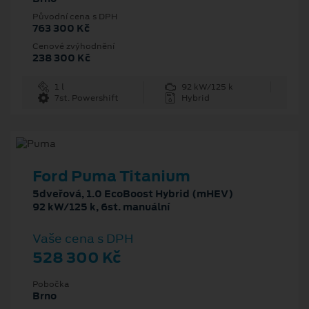
Původní cena s DPH
763 300 Kč
Cenové zvýhodnění
238 300 Kč
1 l
92 kW/125 k
7st. Powershift
Hybrid
Ford Puma Titanium
5dveřová, 1.0 EcoBoost Hybrid (mHEV)
92 kW/125 k, 6st. manuální
Vaše cena s DPH
528 300 Kč
Pobočka
Brno