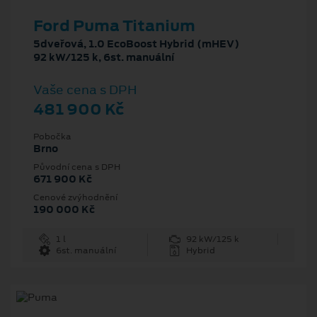
Ford Puma Titanium
5dveřová, 1.0 EcoBoost Hybrid (mHEV)
92 kW/125 k, 6st. manuální
Vaše cena s DPH
481 900 Kč
Pobočka
Brno
Původní cena s DPH
671 900 Kč
Cenové zvýhodnění
190 000 Kč
1 l
92 kW/125 k
6st. manuální
Hybrid