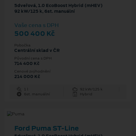
5dveřová, 1.0 EcoBoost Hybrid (mHEV)
92 kW/125 k, 6st. manuální
Vaše cena s DPH
500 400 Kč
Pobočka
Centrální sklad v ČR
Původní cena s DPH
714 400 Kč
Cenové zvýhodnění
214 000 Kč
1 l
92 kW/125 k
6st. manuální
Hybrid
Ford Puma ST-Line