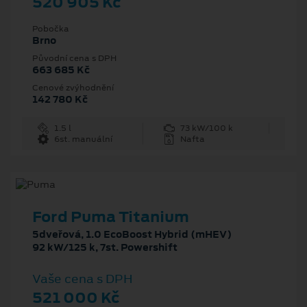
520 905 Kč
Pobočka
Brno
Původní cena s DPH
663 685 Kč
Cenové zvýhodnění
142 780 Kč
1.5 l
73 kW/100 k
6st. manuální
Nafta
Ford Puma Titanium
5dveřová, 1.0 EcoBoost Hybrid (mHEV)
92 kW/125 k, 7st. Powershift
Vaše cena s DPH
521 000 Kč