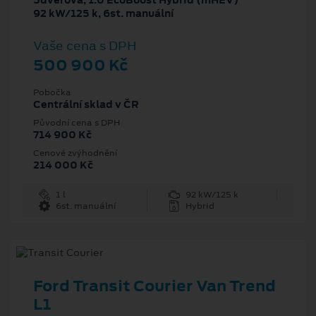
5dveřová, 1.0 EcoBoost Hybrid (mHEV)
92 kW/125 k, 6st. manuální
Vaše cena s DPH
500 900 Kč
Pobočka
Centrální sklad v ČR
Původní cena s DPH
714 900 Kč
Cenové zvýhodnění
214 000 Kč
1 l
92 kW/125 k
6st. manuální
Hybrid
Ford Transit Courier Van Trend
L1