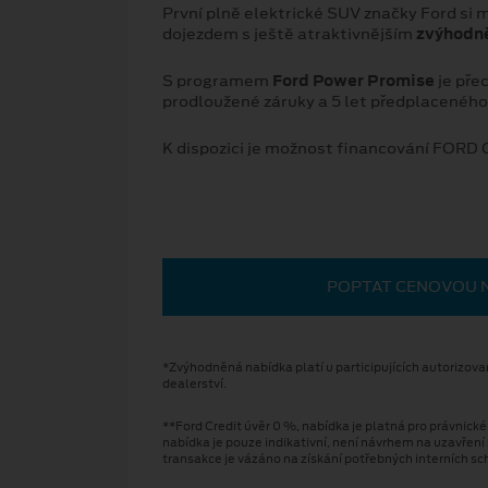
První plně elektrické SUV značky Ford si
dojezdem s ještě atraktivnějším
zvýhodn
S programem
Ford Power Promise
je pře
prodloužené záruky a 5 let předplaceného
K dispozici je možnost financování FORD
POPTAT CENOVOU 
*Zvýhodněná nabídka platí u participujících autorizov
dealerství.
**Ford Credit úvěr 0 %, nabídka je platná pro právnic
nabídka je pouze indikativní, není návrhem na uzavřen
transakce je vázáno na získání potřebných interních s