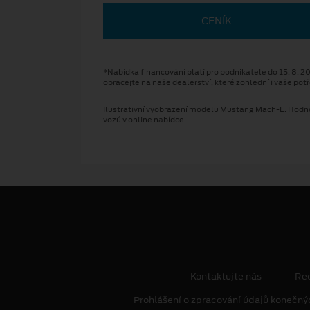
CENÍK
*Nabídka financování platí pro podnikatele do 15. 8. 
obracejte na naše dealerství, které zohlední i vaše po
Ilustrativní vyobrazení modelu Mustang Mach-E. Hodno
vozů v online nabídce.
Kontaktujte nás
Re
Prohlášení o zpracování údajů konečný