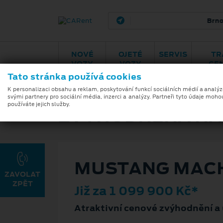
Brno - Maloměřice
H
NOVÉ
OJETÉ
SERVIS
TR
VOZY
VOZY
CE
Tato stránka používá cookies
Modely
Zvýhodněná nabíd
K personalizaci obsahu a reklam, poskytování funkcí sociálních médií a analý
svými partnery pro sociální média, inzerci a analýzy. Partneři tyto údaje moho
používáte jejich služby.
ZVÝHODNĚNÁ NAB
MUSTANG MACH⁠
Již za 1 099 900 Kč*
Atraktivní cenové zvýhodnění a