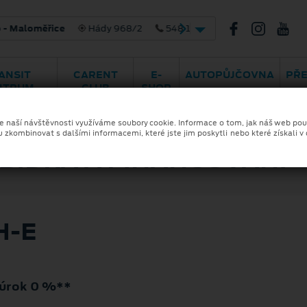
ády 968/2
548 141 414
ANSIT
CARENT
E-
AUTOPŮJČOVNA
PŘ
NTRUM
CLUB
SHOP
ka a financování
Skladové vozy
Ele
ze naší návštěvnosti využíváme soubory cookie. Informace o tom, jak náš web pou
u zkombinovat s dalšími informacemi, které jste jim poskytli nebo které získali v
ÍDKA A FINANCOVÁNÍ
-⁠E
 úrok 0 %**