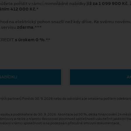
 můžete pořídit v rámci mimořádné nabídky
již za 1 099 900 Kč
.
ěním 412 000 Kč.
*
chod na elektrický pohon snazší než kdy dříve. Ke svému novému
 servisu
zdarma
.***
 CREDIT
s úrokem 0 %
.**
NABÍDKU
A
aných partnerů Ford do 30. 9. 2026 nebo do odvolání a je omezena počtem odebraný
ké osoby a podnikatele do 30. 9. 2026. Akontace od 50 %, délka financování 24 mě
í smlouvy a nelze z ní proto dovozovat povinnost společnosti uskutečnit jakékoli 
chválení v rámci společnosti a na podepsání příslušné smluvní dokumentace.