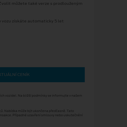
 Zvolit můžete také verze s prodlouženým
 vozu získáte automaticky 5 let
KTUÁLNÍ CENÍK
ch vozidel. Na bližší podmínky se informujte v našem
síců. Nabídka může být ukončena předčasně. Tato
transakce. Případné uzavření smlouvy nebo uskutečnění