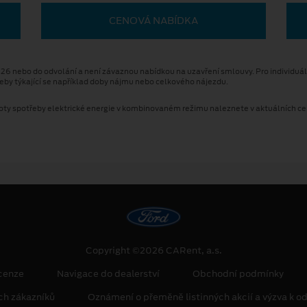
CENOVÁ NABÍDKA
2026 nebo do odvolání a není závaznou nabídkou na uzavření smlouvy. Pro individuá
třeby týkající se například doby nájmu nebo celkového nájezdu.
ty spotřeby elektrické energie v kombinovaném režimu naleznete v aktuálních cen
Copyright ©2026 CARent, a.s.
cenze
Navigace do dealerství
Obchodní podmínky
ch zákazníků
Oznámení o přeměně listinných akcií a výzva k od