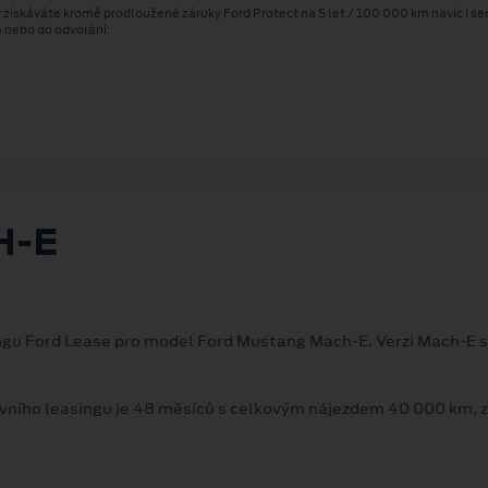
skáváte kromě prodloužené záruky Ford Protect na 5 let / 100 000 km navíc i serv
6 nebo do odvolání.
-⁠E
singu Ford Lease pro model Ford Mustang Mach-E. Verzi Mach-E
vního leasingu je 48 měsíců s celkovým nájezdem 40 000 km, za