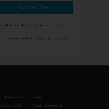
TESTOVACÍ JÍZDA
lní kalkulace a nabídku pro soukromé osoby se vždy
ících nebo ve specifikacích jednotlivých skladových
Ochrana osobních údajů
evzdání akcií
O naší společnosti