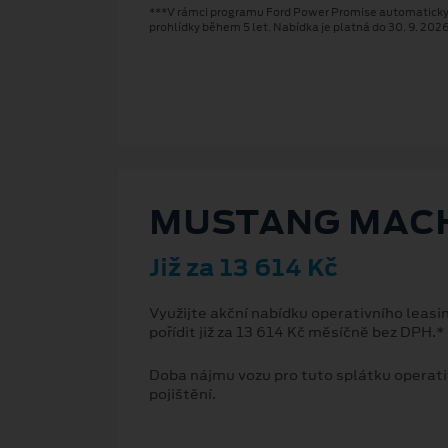
***V rámci programu Ford Power Promise automaticky zí
prohlídky během 5 let. Nabídka je platná do 30. 9. 202
MUSTANG MACH⁠
Již za 13 614 Kč
Využijte akční nabídku operativního lea
pořídit již za 13 614 Kč měsíčně bez DPH.*
Doba nájmu vozu pro tuto splátku operati
pojištění.