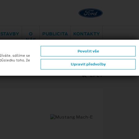
Brno - Juliánov
Bělohorská
ESTAVBY
O
PUBLICITA
KONTAKTY
NÁS
Povolit vše
ktromobilita
Aplikace Ford
žíváte, sdílíme se
 důsledku toho, že
Upravit předvolby
ZPĚT